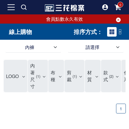
會員點數永久有效
線上購物
排序方式：
內褲
請選擇
內褲、平口褲、純棉內褲，50年優質棉製造，品質保證安心!
寬鬆立體剪裁純棉內褲、平口褲，雙層門襟設計，舒適不走光，在家可當短褲穿，一件抵兩件，超高CP值。
資深打版師打造五片式專利剪裁，行動自如不卡卡，舒適美感兼具，高品質平價好穿。買三花內褲對身體最好!
內
選擇內褲、平口褲、純棉內褲首重品質。舒適、透氣的內褲、平口褲、純棉內褲能影響健康，須謹慎挑選。三花內褲透氣不悶，值得信賴！
三花內褲、平口褲、純棉內褲50年來持續升級，符合人體工學設計，柔軟無勒痕的鬆緊帶。三花內褲是肌膚好友，口碑熱銷！
選擇內褲首重品質。三花內褲50年來不斷升級，證明其卓越品質。符合人體工學剪裁，柔軟無痕鬆緊帶，是必買首選。兼具品質與外型，與肌膚零感接觸，穿著舒適，看來有質感。三花內褲設計獨特，質料優良，專業剪裁，呵護肌膚。新鮮高品質棉材製成，多款選擇，耐洗耐穿，三花內褲絕對首選。
"內褲購買及使用經驗網友來信分享 近年來，我經常在大型連鎖賣場如佳瑪、美華泰等地看到三花內褲的展示。最近一兩年，甚至百貨公司及街頭店鋪都開始大量出現三花專櫃或專賣店。我猜測，這應該是三花在營運策略上的調整，才使得這些改變成為現實。 本來，三花內褲一直是消費者選購內褲時的熱門選項之一。內褲櫃點的增多使我更加注意到這個品牌，因此我在選購內褲時，特意多研究了一下三花內褲的設計。 先從內褲外層包裝談起，有些內褲有PP袋包裝，有些則沒有。雖然這是一件小事，但我發現朋友們中有人會介意內褲包裝沒有PP袋。他們認為沒有PP袋會使包裝不夠精美。對我來說，有PP袋確實能提升包裝的精緻度，但內褲不裝PP袋其實也算是環保。所以，這就看每個人對內褲包裝的需求和感受了。 每次購買內褲時，我都會特別帶一件五片式剪裁的內褲。三花的平口內褲被稱為全國第一件五片式剪裁內褲，這話應該不是隨便說說的，畢竟三花是一個擁有超過50年歷史的老品牌，專注於研發和改良內褲。當初，我覺得這種設計有些花俏，只是圖個新鮮買來試試，結果發現內褲多一片真的有其優勢，尤其是減少了內褲卡屁的次數。雖然這個狀況不可能完全消失，但大大增加了穿著的舒適度。 三花內褲的價格也在我能接受的範圍內，因此它逐漸成為我的心頭好。此外，內褲選購時的另一個重要因素是鬆緊帶。看內褲是否舊了，第一眼通常看鬆緊帶。故意或不小心露出內褲褲頭的時候，印象分數也是由鬆緊帶決定的。 很多內褲品牌強調鬆緊帶的造型及花樣，這類內褲非常適合一些特殊場合，如單身聯誼或約會時穿著，能夠加分不少。日常使用的內褲則建議選擇鬆緊帶不易鬆垮的，花樣其次。三花特別強調內褲鬆緊帶的耐洗度，而其他品牌鮮少提及這一點。 分場合選擇內褲是我的習慣。特殊場合內褲要講究一點，但平日則需要選擇鬆緊帶有保障的內褲。畢竟，內褲是每天陪伴我們超過12個小時的衣物，找到適合自己且耐洗耐穿高CP值的內褲才是最明智的選擇。 內褲畢竟是消耗品，定期更換非常重要。如果內褲沾染到髒污或處於潮濕的環境，就不應該撐太久。這是因為內褲長期接觸身體的重要部位，所以選擇和保養都要謹慎。 以上是我個人的內褲使用分享，並非業配，不代表任何人的立場。內褲還是要以自身體驗最為準確。希望大家都能找到適合自己的內褲，並多多支持台灣品牌。"
著
布
剪
材
款
色
LOGO
1
1
2
尺
種
裁
質
式
系
寸
1