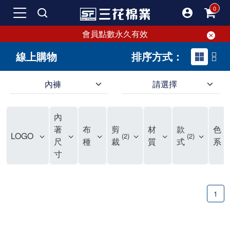
會員點數永久有效
線上購物
排序方式：
內褲
請選擇
內褲、平口褲、純棉內褲，50年優質棉製造，品質保證安心!
寬鬆立體剪裁純棉內褲、平口褲，雙層門襟設計，舒適不走光，在家可當短褲穿，一件抵兩件，超高CP值。
資深打版師打造五片式專利剪裁，行動自如不卡卡，舒適美感兼具，高品質平價好穿。買三花內褲對身體最好!
內
選擇內褲、平口褲、純棉內褲首重品質。舒適、透氣的內褲、平口褲、純棉內褲能影響健康，須謹慎挑選。三花內褲透氣不悶，值得信賴！
三花內褲、平口褲、純棉內褲50年來持續升級，符合人體工學設計，柔軟無勒痕的鬆緊帶。三花內褲是肌膚好友，口碑熱銷！
選擇內褲首重品質。三花內褲50年來不斷升級，證明其卓越品質。符合人體工學剪裁，柔軟無痕鬆緊帶，是必買首選。兼具品質與外型，與肌膚零感接觸，穿著舒適，看來有質感。三花內褲設計獨特，質料優良，專業剪裁，呵護肌膚。新鮮高品質棉材製成，多款選擇，耐洗耐穿，三花內褲絕對首選。
"內褲購買及使用經驗網友來信分享 近年來，我經常在大型連鎖賣場如佳瑪、美華泰等地看到三花內褲的展示。最近一兩年，甚至百貨公司及街頭店鋪都開始大量出現三花專櫃或專賣店。我猜測，這應該是三花在營運策略上的調整，才使得這些改變成為現實。 本來，三花內褲一直是消費者選購內褲時的熱門選項之一。內褲櫃點的增多使我更加注意到這個品牌，因此我在選購內褲時，特意多研究了一下三花內褲的設計。 先從內褲外層包裝談起，有些內褲有PP袋包裝，有些則沒有。雖然這是一件小事，但我發現朋友們中有人會介意內褲包裝沒有PP袋。他們認為沒有PP袋會使包裝不夠精美。對我來說，有PP袋確實能提升包裝的精緻度，但內褲不裝PP袋其實也算是環保。所以，這就看每個人對內褲包裝的需求和感受了。 每次購買內褲時，我都會特別帶一件五片式剪裁的內褲。三花的平口內褲被稱為全國第一件五片式剪裁內褲，這話應該不是隨便說說的，畢竟三花是一個擁有超過50年歷史的老品牌，專注於研發和改良內褲。當初，我覺得這種設計有些花俏，只是圖個新鮮買來試試，結果發現內褲多一片真的有其優勢，尤其是減少了內褲卡屁的次數。雖然這個狀況不可能完全消失，但大大增加了穿著的舒適度。 三花內褲的價格也在我能接受的範圍內，因此它逐漸成為我的心頭好。此外，內褲選購時的另一個重要因素是鬆緊帶。看內褲是否舊了，第一眼通常看鬆緊帶。故意或不小心露出內褲褲頭的時候，印象分數也是由鬆緊帶決定的。 很多內褲品牌強調鬆緊帶的造型及花樣，這類內褲非常適合一些特殊場合，如單身聯誼或約會時穿著，能夠加分不少。日常使用的內褲則建議選擇鬆緊帶不易鬆垮的，花樣其次。三花特別強調內褲鬆緊帶的耐洗度，而其他品牌鮮少提及這一點。 分場合選擇內褲是我的習慣。特殊場合內褲要講究一點，但平日則需要選擇鬆緊帶有保障的內褲。畢竟，內褲是每天陪伴我們超過12個小時的衣物，找到適合自己且耐洗耐穿高CP值的內褲才是最明智的選擇。 內褲畢竟是消耗品，定期更換非常重要。如果內褲沾染到髒污或處於潮濕的環境，就不應該撐太久。這是因為內褲長期接觸身體的重要部位，所以選擇和保養都要謹慎。 以上是我個人的內褲使用分享，並非業配，不代表任何人的立場。內褲還是要以自身體驗最為準確。希望大家都能找到適合自己的內褲，並多多支持台灣品牌。"
著
布
剪
材
款
色
LOGO
2
2
1
尺
種
裁
質
式
系
寸
1