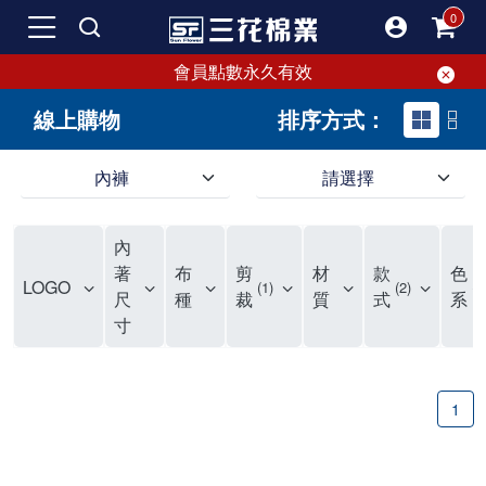
會員點數永久有效
線上購物
排序方式：
內褲
請選擇
內褲、平口褲、純棉內褲，50年優質棉製造，品質保證安心!
寬鬆立體剪裁純棉內褲、平口褲，雙層門襟設計，舒適不走光，在家可當短褲穿，一件抵兩件，超高CP值。
資深打版師打造五片式專利剪裁，行動自如不卡卡，舒適美感兼具，高品質平價好穿。買三花內褲對身體最好!
內
選擇內褲、平口褲、純棉內褲首重品質。舒適、透氣的內褲、平口褲、純棉內褲能影響健康，須謹慎挑選。三花內褲透氣不悶，值得信賴！
三花內褲、平口褲、純棉內褲50年來持續升級，符合人體工學設計，柔軟無勒痕的鬆緊帶。三花內褲是肌膚好友，口碑熱銷！
選擇內褲首重品質。三花內褲50年來不斷升級，證明其卓越品質。符合人體工學剪裁，柔軟無痕鬆緊帶，是必買首選。兼具品質與外型，與肌膚零感接觸，穿著舒適，看來有質感。三花內褲設計獨特，質料優良，專業剪裁，呵護肌膚。新鮮高品質棉材製成，多款選擇，耐洗耐穿，三花內褲絕對首選。
"內褲購買及使用經驗網友來信分享 近年來，我經常在大型連鎖賣場如佳瑪、美華泰等地看到三花內褲的展示。最近一兩年，甚至百貨公司及街頭店鋪都開始大量出現三花專櫃或專賣店。我猜測，這應該是三花在營運策略上的調整，才使得這些改變成為現實。 本來，三花內褲一直是消費者選購內褲時的熱門選項之一。內褲櫃點的增多使我更加注意到這個品牌，因此我在選購內褲時，特意多研究了一下三花內褲的設計。 先從內褲外層包裝談起，有些內褲有PP袋包裝，有些則沒有。雖然這是一件小事，但我發現朋友們中有人會介意內褲包裝沒有PP袋。他們認為沒有PP袋會使包裝不夠精美。對我來說，有PP袋確實能提升包裝的精緻度，但內褲不裝PP袋其實也算是環保。所以，這就看每個人對內褲包裝的需求和感受了。 每次購買內褲時，我都會特別帶一件五片式剪裁的內褲。三花的平口內褲被稱為全國第一件五片式剪裁內褲，這話應該不是隨便說說的，畢竟三花是一個擁有超過50年歷史的老品牌，專注於研發和改良內褲。當初，我覺得這種設計有些花俏，只是圖個新鮮買來試試，結果發現內褲多一片真的有其優勢，尤其是減少了內褲卡屁的次數。雖然這個狀況不可能完全消失，但大大增加了穿著的舒適度。 三花內褲的價格也在我能接受的範圍內，因此它逐漸成為我的心頭好。此外，內褲選購時的另一個重要因素是鬆緊帶。看內褲是否舊了，第一眼通常看鬆緊帶。故意或不小心露出內褲褲頭的時候，印象分數也是由鬆緊帶決定的。 很多內褲品牌強調鬆緊帶的造型及花樣，這類內褲非常適合一些特殊場合，如單身聯誼或約會時穿著，能夠加分不少。日常使用的內褲則建議選擇鬆緊帶不易鬆垮的，花樣其次。三花特別強調內褲鬆緊帶的耐洗度，而其他品牌鮮少提及這一點。 分場合選擇內褲是我的習慣。特殊場合內褲要講究一點，但平日則需要選擇鬆緊帶有保障的內褲。畢竟，內褲是每天陪伴我們超過12個小時的衣物，找到適合自己且耐洗耐穿高CP值的內褲才是最明智的選擇。 內褲畢竟是消耗品，定期更換非常重要。如果內褲沾染到髒污或處於潮濕的環境，就不應該撐太久。這是因為內褲長期接觸身體的重要部位，所以選擇和保養都要謹慎。 以上是我個人的內褲使用分享，並非業配，不代表任何人的立場。內褲還是要以自身體驗最為準確。希望大家都能找到適合自己的內褲，並多多支持台灣品牌。"
著
布
剪
材
款
色
LOGO
1
2
1
尺
種
裁
質
式
系
寸
1