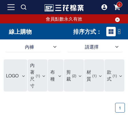
會員點數永久有效
線上購物
排序方式：
內褲
請選擇
內褲、平口褲、純棉內褲，50年優質棉製造，品質保證安心!
寬鬆立體剪裁純棉內褲、平口褲，雙層門襟設計，舒適不走光，在家可當短褲穿，一件抵兩件，超高CP值。
資深打版師打造五片式專利剪裁，行動自如不卡卡，舒適美感兼具，高品質平價好穿。買三花內褲對身體最好!
內
選擇內褲、平口褲、純棉內褲首重品質。舒適、透氣的內褲、平口褲、純棉內褲能影響健康，須謹慎挑選。三花內褲透氣不悶，值得信賴！
三花內褲、平口褲、純棉內褲50年來持續升級，符合人體工學設計，柔軟無勒痕的鬆緊帶。三花內褲是肌膚好友，口碑熱銷！
選擇內褲首重品質。三花內褲50年來不斷升級，證明其卓越品質。符合人體工學剪裁，柔軟無痕鬆緊帶，是必買首選。兼具品質與外型，與肌膚零感接觸，穿著舒適，看來有質感。三花內褲設計獨特，質料優良，專業剪裁，呵護肌膚。新鮮高品質棉材製成，多款選擇，耐洗耐穿，三花內褲絕對首選。
"內褲購買及使用經驗網友來信分享 近年來，我經常在大型連鎖賣場如佳瑪、美華泰等地看到三花內褲的展示。最近一兩年，甚至百貨公司及街頭店鋪都開始大量出現三花專櫃或專賣店。我猜測，這應該是三花在營運策略上的調整，才使得這些改變成為現實。 本來，三花內褲一直是消費者選購內褲時的熱門選項之一。內褲櫃點的增多使我更加注意到這個品牌，因此我在選購內褲時，特意多研究了一下三花內褲的設計。 先從內褲外層包裝談起，有些內褲有PP袋包裝，有些則沒有。雖然這是一件小事，但我發現朋友們中有人會介意內褲包裝沒有PP袋。他們認為沒有PP袋會使包裝不夠精美。對我來說，有PP袋確實能提升包裝的精緻度，但內褲不裝PP袋其實也算是環保。所以，這就看每個人對內褲包裝的需求和感受了。 每次購買內褲時，我都會特別帶一件五片式剪裁的內褲。三花的平口內褲被稱為全國第一件五片式剪裁內褲，這話應該不是隨便說說的，畢竟三花是一個擁有超過50年歷史的老品牌，專注於研發和改良內褲。當初，我覺得這種設計有些花俏，只是圖個新鮮買來試試，結果發現內褲多一片真的有其優勢，尤其是減少了內褲卡屁的次數。雖然這個狀況不可能完全消失，但大大增加了穿著的舒適度。 三花內褲的價格也在我能接受的範圍內，因此它逐漸成為我的心頭好。此外，內褲選購時的另一個重要因素是鬆緊帶。看內褲是否舊了，第一眼通常看鬆緊帶。故意或不小心露出內褲褲頭的時候，印象分數也是由鬆緊帶決定的。 很多內褲品牌強調鬆緊帶的造型及花樣，這類內褲非常適合一些特殊場合，如單身聯誼或約會時穿著，能夠加分不少。日常使用的內褲則建議選擇鬆緊帶不易鬆垮的，花樣其次。三花特別強調內褲鬆緊帶的耐洗度，而其他品牌鮮少提及這一點。 分場合選擇內褲是我的習慣。特殊場合內褲要講究一點，但平日則需要選擇鬆緊帶有保障的內褲。畢竟，內褲是每天陪伴我們超過12個小時的衣物，找到適合自己且耐洗耐穿高CP值的內褲才是最明智的選擇。 內褲畢竟是消耗品，定期更換非常重要。如果內褲沾染到髒污或處於潮濕的環境，就不應該撐太久。這是因為內褲長期接觸身體的重要部位，所以選擇和保養都要謹慎。 以上是我個人的內褲使用分享，並非業配，不代表任何人的立場。內褲還是要以自身體驗最為準確。希望大家都能找到適合自己的內褲，並多多支持台灣品牌。"
著
布
剪
材
款
LOGO
1
2
1
1
尺
種
裁
質
式
寸
1