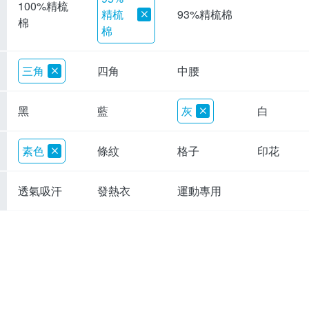
100%精梳
精梳
93%精梳棉
棉
棉
三角
四角
中腰
黑
藍
灰
白
素色
條紋
格子
印花
透氣吸汗
發熱衣
運動專用