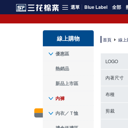
選單
Blue Label
全部
內褲、平口褲、純棉內褲，50年優質棉製造，品質保證安心!
寬鬆立體剪裁純棉內褲、平口褲，雙層門襟設計，舒適不走光，在家可當短褲穿，一件抵兩件，超高CP值。
資深打版師打造五片式專利剪裁，行動自如不卡卡，舒適美感兼具，高品質平價好穿。買三花內褲對身體最好!
線上購物
選擇內褲、平口褲、純棉內褲首重品質。舒適、透氣的內褲、平口褲、純棉內褲能影響健康，須謹慎挑選。三花內褲透氣不悶，值得信賴！
首頁
線上
三花內褲、平口褲、純棉內褲50年來持續升級，符合人體工學設計，柔軟無勒痕的鬆緊帶。三花內褲是肌膚好友，口碑熱銷！
選擇內褲首重品質。三花內褲50年來不斷升級，證明其卓越品質。符合人體工學剪裁，柔軟無痕鬆緊帶，是必買首選。兼具品質與外型，與肌膚零感接觸，穿著舒適，看來有質感。三花內褲設計獨特，質料優良，專業剪裁，呵護肌膚。新鮮高品質棉材製成，多款選擇，耐洗耐穿，三花內褲絕對首選。
"內褲購買及使用經驗網友來信分享 近年來，我經常在大型連鎖賣場如佳瑪、美華泰等地看到三花內褲的展示。最近一兩年，甚至百貨公司及街頭店鋪都開始大量出現三花專櫃或專賣店。我猜測，這應該是三花在營運策略上的調整，才使得這些改變成為現實。 本來，三花內褲一直是消費者選購內褲時的熱門選項之一。內褲櫃點的增多使我更加注意到這個品牌，因此我在選購內褲時，特意多研究了一下三花內褲的設計。 先從內褲外層包裝談起，有些內褲有PP袋包裝，有些則沒有。雖然這是一件小事，但我發現朋友們中有人會介意內褲包裝沒有PP袋。他們認為沒有PP袋會使包裝不夠精美。對我來說，有PP袋確實能提升包裝的精緻度，但內褲不裝PP袋其實也算是環保。所以，這就看每個人對內褲包裝的需求和感受了。 每次購買內褲時，我都會特別帶一件五片式剪裁的內褲。三花的平口內褲被稱為全國第一件五片式剪裁內褲，這話應該不是隨便說說的，畢竟三花是一個擁有超過50年歷史的老品牌，專注於研發和改良內褲。當初，我覺得這種設計有些花俏，只是圖個新鮮買來試試，結果發現內褲多一片真的有其優勢，尤其是減少了內褲卡屁的次數。雖然這個狀況不可能完全消失，但大大增加了穿著的舒適度。 三花內褲的價格也在我能接受的範圍內，因此它逐漸成為我的心頭好。此外，內褲選購時的另一個重要因素是鬆緊帶。看內褲是否舊了，第一眼通常看鬆緊帶。故意或不小心露出內褲褲頭的時候，印象分數也是由鬆緊帶決定的。 很多內褲品牌強調鬆緊帶的造型及花樣，這類內褲非常適合一些特殊場合，如單身聯誼或約會時穿著，能夠加分不少。日常使用的內褲則建議選擇鬆緊帶不易鬆垮的，花樣其次。三花特別強調內褲鬆緊帶的耐洗度，而其他品牌鮮少提及這一點。 分場合選擇內褲是我的習慣。特殊場合內褲要講究一點，但平日則需要選擇鬆緊帶有保障的內褲。畢竟，內褲是每天陪伴我們超過12個小時的衣物，找到適合自己且耐洗耐穿高CP值的內褲才是最明智的選擇。 內褲畢竟是消耗品，定期更換非常重要。如果內褲沾染到髒污或處於潮濕的環境，就不應該撐太久。這是因為內褲長期接觸身體的重要部位，所以選擇和保養都要謹慎。 以上是我個人的內褲使用分享，並非業配，不代表任何人的立場。內褲還是要以自身體驗最為準確。希望大家都能找到適合自己的內褲，並多多支持台灣品牌。"
優惠區
LOGO
熱銷品
內著尺寸
新品上市區
布種
內褲
剪裁
內衣／Ｔ恤
禮盒送禮區