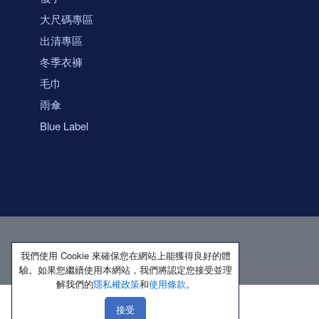
大尺碼專區
出清專區
冬季衣褲
毛巾
雨傘
Blue Label
我們使用 Cookie 來確保您在網站上能獲得良好的體
驗。如果您繼續使用本網站，我們將認定您接受並理
解我們的
隱私權政策
和
使用條款
。
接受
著作權所有 保留一切權利