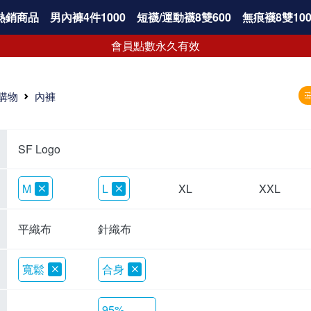
熱銷商品
男內褲4件1000
短襪/運動襪8雙600
無痕襪8雙100
會員點數永久有效
購物
內褲
SF Logo
M
L
XL
XXL
平織布
針織布
寬鬆
合身
95%