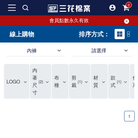
會員點數永久有效
線上購物
排序方式：
內褲
請選擇
內褲、平口褲、純棉內褲，50年優質棉製造，品質保證安心!
寬鬆立體剪裁純棉內褲、平口褲，雙層門襟設計，舒適不走光，在家可當短褲穿，一件抵兩件，超高CP值。
資深打版師打造五片式專利剪裁，行動自如不卡卡，舒適美感兼具，高品質平價好穿。買三花內褲對身體最好!
內
選擇內褲、平口褲、純棉內褲首重品質。舒適、透氣的內褲、平口褲、純棉內褲能影響健康，須謹慎挑選。三花內褲透氣不悶，值得信賴！
三花內褲、平口褲、純棉內褲50年來持續升級，符合人體工學設計，柔軟無勒痕的鬆緊帶。三花內褲是肌膚好友，口碑熱銷！
選擇內褲首重品質。三花內褲50年來不斷升級，證明其卓越品質。符合人體工學剪裁，柔軟無痕鬆緊帶，是必買首選。兼具品質與外型，與肌膚零感接觸，穿著舒適，看來有質感。三花內褲設計獨特，質料優良，專業剪裁，呵護肌膚。新鮮高品質棉材製成，多款選擇，耐洗耐穿，三花內褲絕對首選。
"內褲購買及使用經驗網友來信分享 近年來，我經常在大型連鎖賣場如佳瑪、美華泰等地看到三花內褲的展示。最近一兩年，甚至百貨公司及街頭店鋪都開始大量出現三花專櫃或專賣店。我猜測，這應該是三花在營運策略上的調整，才使得這些改變成為現實。 本來，三花內褲一直是消費者選購內褲時的熱門選項之一。內褲櫃點的增多使我更加注意到這個品牌，因此我在選購內褲時，特意多研究了一下三花內褲的設計。 先從內褲外層包裝談起，有些內褲有PP袋包裝，有些則沒有。雖然這是一件小事，但我發現朋友們中有人會介意內褲包裝沒有PP袋。他們認為沒有PP袋會使包裝不夠精美。對我來說，有PP袋確實能提升包裝的精緻度，但內褲不裝PP袋其實也算是環保。所以，這就看每個人對內褲包裝的需求和感受了。 每次購買內褲時，我都會特別帶一件五片式剪裁的內褲。三花的平口內褲被稱為全國第一件五片式剪裁內褲，這話應該不是隨便說說的，畢竟三花是一個擁有超過50年歷史的老品牌，專注於研發和改良內褲。當初，我覺得這種設計有些花俏，只是圖個新鮮買來試試，結果發現內褲多一片真的有其優勢，尤其是減少了內褲卡屁的次數。雖然這個狀況不可能完全消失，但大大增加了穿著的舒適度。 三花內褲的價格也在我能接受的範圍內，因此它逐漸成為我的心頭好。此外，內褲選購時的另一個重要因素是鬆緊帶。看內褲是否舊了，第一眼通常看鬆緊帶。故意或不小心露出內褲褲頭的時候，印象分數也是由鬆緊帶決定的。 很多內褲品牌強調鬆緊帶的造型及花樣，這類內褲非常適合一些特殊場合，如單身聯誼或約會時穿著，能夠加分不少。日常使用的內褲則建議選擇鬆緊帶不易鬆垮的，花樣其次。三花特別強調內褲鬆緊帶的耐洗度，而其他品牌鮮少提及這一點。 分場合選擇內褲是我的習慣。特殊場合內褲要講究一點，但平日則需要選擇鬆緊帶有保障的內褲。畢竟，內褲是每天陪伴我們超過12個小時的衣物，找到適合自己且耐洗耐穿高CP值的內褲才是最明智的選擇。 內褲畢竟是消耗品，定期更換非常重要。如果內褲沾染到髒污或處於潮濕的環境，就不應該撐太久。這是因為內褲長期接觸身體的重要部位，所以選擇和保養都要謹慎。 以上是我個人的內褲使用分享，並非業配，不代表任何人的立場。內褲還是要以自身體驗最為準確。希望大家都能找到適合自己的內褲，並多多支持台灣品牌。"
著
布
剪
材
款
色
LOGO
2
1
1
尺
種
裁
質
式
系
寸
1