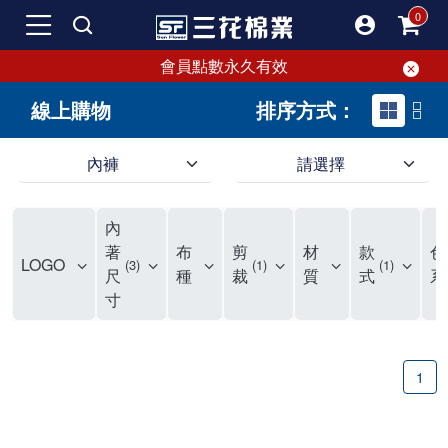
會員點數永久有效
線上購物
排序方式：
內褲
請選擇
內褲、平口褲、純棉內褲，50年優質棉製造，品質保證安心!
寬鬆立體剪裁純棉內褲、平口褲，雙層門襟設計，舒適不走光，在家可當短褲穿，一件抵兩件，超高CP值。
資深打版師打造五片式專利剪裁，行動自如不卡卡，舒適美感兼具，高品質平價好穿。買三花內褲對身體最好!
內
選擇內褲、平口褲、純棉內褲首重品質。舒適、透氣的內褲、平口褲、純棉內褲能影響健康，須謹慎挑選。三花內褲透氣不悶，值得信賴！
三花內褲、平口褲、純棉內褲50年來持續升級，符合人體工學設計，柔軟無勒痕的鬆緊帶。三花內褲是肌膚好友，口碑熱銷！
選擇內褲首重品質。三花內褲50年來不斷升級，證明其卓越品質。符合人體工學剪裁，柔軟無痕鬆緊帶，是必買首選。兼具品質與外型，與肌膚零感接觸，穿著舒適，看來有質感。三花內褲設計獨特，質料優良，專業剪裁，呵護肌膚。新鮮高品質棉材製成，多款選擇，耐洗耐穿，三花內褲絕對首選。
"內褲購買及使用經驗網友來信分享 近年來，我經常在大型連鎖賣場如佳瑪、美華泰等地看到三花內褲的展示。最近一兩年，甚至百貨公司及街頭店鋪都開始大量出現三花專櫃或專賣店。我猜測，這應該是三花在營運策略上的調整，才使得這些改變成為現實。 本來，三花內褲一直是消費者選購內褲時的熱門選項之一。內褲櫃點的增多使我更加注意到這個品牌，因此我在選購內褲時，特意多研究了一下三花內褲的設計。 先從內褲外層包裝談起，有些內褲有PP袋包裝，有些則沒有。雖然這是一件小事，但我發現朋友們中有人會介意內褲包裝沒有PP袋。他們認為沒有PP袋會使包裝不夠精美。對我來說，有PP袋確實能提升包裝的精緻度，但內褲不裝PP袋其實也算是環保。所以，這就看每個人對內褲包裝的需求和感受了。 每次購買內褲時，我都會特別帶一件五片式剪裁的內褲。三花的平口內褲被稱為全國第一件五片式剪裁內褲，這話應該不是隨便說說的，畢竟三花是一個擁有超過50年歷史的老品牌，專注於研發和改良內褲。當初，我覺得這種設計有些花俏，只是圖個新鮮買來試試，結果發現內褲多一片真的有其優勢，尤其是減少了內褲卡屁的次數。雖然這個狀況不可能完全消失，但大大增加了穿著的舒適度。 三花內褲的價格也在我能接受的範圍內，因此它逐漸成為我的心頭好。此外，內褲選購時的另一個重要因素是鬆緊帶。看內褲是否舊了，第一眼通常看鬆緊帶。故意或不小心露出內褲褲頭的時候，印象分數也是由鬆緊帶決定的。 很多內褲品牌強調鬆緊帶的造型及花樣，這類內褲非常適合一些特殊場合，如單身聯誼或約會時穿著，能夠加分不少。日常使用的內褲則建議選擇鬆緊帶不易鬆垮的，花樣其次。三花特別強調內褲鬆緊帶的耐洗度，而其他品牌鮮少提及這一點。 分場合選擇內褲是我的習慣。特殊場合內褲要講究一點，但平日則需要選擇鬆緊帶有保障的內褲。畢竟，內褲是每天陪伴我們超過12個小時的衣物，找到適合自己且耐洗耐穿高CP值的內褲才是最明智的選擇。 內褲畢竟是消耗品，定期更換非常重要。如果內褲沾染到髒污或處於潮濕的環境，就不應該撐太久。這是因為內褲長期接觸身體的重要部位，所以選擇和保養都要謹慎。 以上是我個人的內褲使用分享，並非業配，不代表任何人的立場。內褲還是要以自身體驗最為準確。希望大家都能找到適合自己的內褲，並多多支持台灣品牌。"
著
布
剪
材
款
色
LOGO
3
1
1
尺
種
裁
質
式
系
寸
1