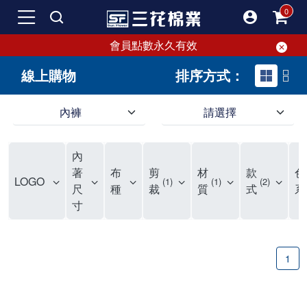
會員點數永久有效
線上購物
排序方式：
內褲
請選擇
內褲、平口褲、純棉內褲，50年優質棉製造，品質保證安心!
寬鬆立體剪裁純棉內褲、平口褲，雙層門襟設計，舒適不走光，在家可當短褲穿，一件抵兩件，超高CP值。
資深打版師打造五片式專利剪裁，行動自如不卡卡，舒適美感兼具，高品質平價好穿。買三花內褲對身體最好!
內
選擇內褲、平口褲、純棉內褲首重品質。舒適、透氣的內褲、平口褲、純棉內褲能影響健康，須謹慎挑選。三花內褲透氣不悶，值得信賴！
三花內褲、平口褲、純棉內褲50年來持續升級，符合人體工學設計，柔軟無勒痕的鬆緊帶。三花內褲是肌膚好友，口碑熱銷！
選擇內褲首重品質。三花內褲50年來不斷升級，證明其卓越品質。符合人體工學剪裁，柔軟無痕鬆緊帶，是必買首選。兼具品質與外型，與肌膚零感接觸，穿著舒適，看來有質感。三花內褲設計獨特，質料優良，專業剪裁，呵護肌膚。新鮮高品質棉材製成，多款選擇，耐洗耐穿，三花內褲絕對首選。
"內褲購買及使用經驗網友來信分享 近年來，我經常在大型連鎖賣場如佳瑪、美華泰等地看到三花內褲的展示。最近一兩年，甚至百貨公司及街頭店鋪都開始大量出現三花專櫃或專賣店。我猜測，這應該是三花在營運策略上的調整，才使得這些改變成為現實。 本來，三花內褲一直是消費者選購內褲時的熱門選項之一。內褲櫃點的增多使我更加注意到這個品牌，因此我在選購內褲時，特意多研究了一下三花內褲的設計。 先從內褲外層包裝談起，有些內褲有PP袋包裝，有些則沒有。雖然這是一件小事，但我發現朋友們中有人會介意內褲包裝沒有PP袋。他們認為沒有PP袋會使包裝不夠精美。對我來說，有PP袋確實能提升包裝的精緻度，但內褲不裝PP袋其實也算是環保。所以，這就看每個人對內褲包裝的需求和感受了。 每次購買內褲時，我都會特別帶一件五片式剪裁的內褲。三花的平口內褲被稱為全國第一件五片式剪裁內褲，這話應該不是隨便說說的，畢竟三花是一個擁有超過50年歷史的老品牌，專注於研發和改良內褲。當初，我覺得這種設計有些花俏，只是圖個新鮮買來試試，結果發現內褲多一片真的有其優勢，尤其是減少了內褲卡屁的次數。雖然這個狀況不可能完全消失，但大大增加了穿著的舒適度。 三花內褲的價格也在我能接受的範圍內，因此它逐漸成為我的心頭好。此外，內褲選購時的另一個重要因素是鬆緊帶。看內褲是否舊了，第一眼通常看鬆緊帶。故意或不小心露出內褲褲頭的時候，印象分數也是由鬆緊帶決定的。 很多內褲品牌強調鬆緊帶的造型及花樣，這類內褲非常適合一些特殊場合，如單身聯誼或約會時穿著，能夠加分不少。日常使用的內褲則建議選擇鬆緊帶不易鬆垮的，花樣其次。三花特別強調內褲鬆緊帶的耐洗度，而其他品牌鮮少提及這一點。 分場合選擇內褲是我的習慣。特殊場合內褲要講究一點，但平日則需要選擇鬆緊帶有保障的內褲。畢竟，內褲是每天陪伴我們超過12個小時的衣物，找到適合自己且耐洗耐穿高CP值的內褲才是最明智的選擇。 內褲畢竟是消耗品，定期更換非常重要。如果內褲沾染到髒污或處於潮濕的環境，就不應該撐太久。這是因為內褲長期接觸身體的重要部位，所以選擇和保養都要謹慎。 以上是我個人的內褲使用分享，並非業配，不代表任何人的立場。內褲還是要以自身體驗最為準確。希望大家都能找到適合自己的內褲，並多多支持台灣品牌。"
著
布
剪
材
款
色
LOGO
1
1
2
尺
種
裁
質
式
系
寸
1