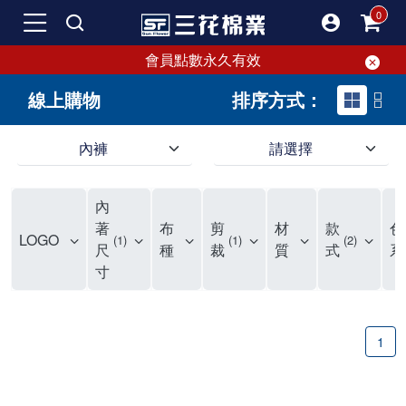
會員點數永久有效
線上購物
排序方式：
內褲
請選擇
內褲、平口褲、純棉內褲，50年優質棉製造，品質保證安心!
寬鬆立體剪裁純棉內褲、平口褲，雙層門襟設計，舒適不走光，在家可當短褲穿，一件抵兩件，超高CP值。
資深打版師打造五片式專利剪裁，行動自如不卡卡，舒適美感兼具，高品質平價好穿。買三花內褲對身體最好!
內
選擇內褲、平口褲、純棉內褲首重品質。舒適、透氣的內褲、平口褲、純棉內褲能影響健康，須謹慎挑選。三花內褲透氣不悶，值得信賴！
三花內褲、平口褲、純棉內褲50年來持續升級，符合人體工學設計，柔軟無勒痕的鬆緊帶。三花內褲是肌膚好友，口碑熱銷！
選擇內褲首重品質。三花內褲50年來不斷升級，證明其卓越品質。符合人體工學剪裁，柔軟無痕鬆緊帶，是必買首選。兼具品質與外型，與肌膚零感接觸，穿著舒適，看來有質感。三花內褲設計獨特，質料優良，專業剪裁，呵護肌膚。新鮮高品質棉材製成，多款選擇，耐洗耐穿，三花內褲絕對首選。
"內褲購買及使用經驗網友來信分享 近年來，我經常在大型連鎖賣場如佳瑪、美華泰等地看到三花內褲的展示。最近一兩年，甚至百貨公司及街頭店鋪都開始大量出現三花專櫃或專賣店。我猜測，這應該是三花在營運策略上的調整，才使得這些改變成為現實。 本來，三花內褲一直是消費者選購內褲時的熱門選項之一。內褲櫃點的增多使我更加注意到這個品牌，因此我在選購內褲時，特意多研究了一下三花內褲的設計。 先從內褲外層包裝談起，有些內褲有PP袋包裝，有些則沒有。雖然這是一件小事，但我發現朋友們中有人會介意內褲包裝沒有PP袋。他們認為沒有PP袋會使包裝不夠精美。對我來說，有PP袋確實能提升包裝的精緻度，但內褲不裝PP袋其實也算是環保。所以，這就看每個人對內褲包裝的需求和感受了。 每次購買內褲時，我都會特別帶一件五片式剪裁的內褲。三花的平口內褲被稱為全國第一件五片式剪裁內褲，這話應該不是隨便說說的，畢竟三花是一個擁有超過50年歷史的老品牌，專注於研發和改良內褲。當初，我覺得這種設計有些花俏，只是圖個新鮮買來試試，結果發現內褲多一片真的有其優勢，尤其是減少了內褲卡屁的次數。雖然這個狀況不可能完全消失，但大大增加了穿著的舒適度。 三花內褲的價格也在我能接受的範圍內，因此它逐漸成為我的心頭好。此外，內褲選購時的另一個重要因素是鬆緊帶。看內褲是否舊了，第一眼通常看鬆緊帶。故意或不小心露出內褲褲頭的時候，印象分數也是由鬆緊帶決定的。 很多內褲品牌強調鬆緊帶的造型及花樣，這類內褲非常適合一些特殊場合，如單身聯誼或約會時穿著，能夠加分不少。日常使用的內褲則建議選擇鬆緊帶不易鬆垮的，花樣其次。三花特別強調內褲鬆緊帶的耐洗度，而其他品牌鮮少提及這一點。 分場合選擇內褲是我的習慣。特殊場合內褲要講究一點，但平日則需要選擇鬆緊帶有保障的內褲。畢竟，內褲是每天陪伴我們超過12個小時的衣物，找到適合自己且耐洗耐穿高CP值的內褲才是最明智的選擇。 內褲畢竟是消耗品，定期更換非常重要。如果內褲沾染到髒污或處於潮濕的環境，就不應該撐太久。這是因為內褲長期接觸身體的重要部位，所以選擇和保養都要謹慎。 以上是我個人的內褲使用分享，並非業配，不代表任何人的立場。內褲還是要以自身體驗最為準確。希望大家都能找到適合自己的內褲，並多多支持台灣品牌。"
著
布
剪
材
款
色
LOGO
1
1
2
尺
種
裁
質
式
系
寸
1