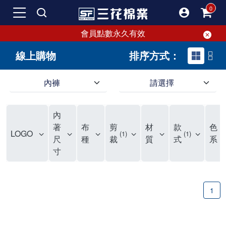
會員點數永久有效
線上購物
排序方式：
內褲
請選擇
內褲、平口褲、純棉內褲，50年優質棉製造，品質保證安心!
寬鬆立體剪裁純棉內褲、平口褲，雙層門襟設計，舒適不走光，在家可當短褲穿，一件抵兩件，超高CP值。
資深打版師打造五片式專利剪裁，行動自如不卡卡，舒適美感兼具，高品質平價好穿。買三花內褲對身體最好!
內
選擇內褲、平口褲、純棉內褲首重品質。舒適、透氣的內褲、平口褲、純棉內褲能影響健康，須謹慎挑選。三花內褲透氣不悶，值得信賴！
三花內褲、平口褲、純棉內褲50年來持續升級，符合人體工學設計，柔軟無勒痕的鬆緊帶。三花內褲是肌膚好友，口碑熱銷！
選擇內褲首重品質。三花內褲50年來不斷升級，證明其卓越品質。符合人體工學剪裁，柔軟無痕鬆緊帶，是必買首選。兼具品質與外型，與肌膚零感接觸，穿著舒適，看來有質感。三花內褲設計獨特，質料優良，專業剪裁，呵護肌膚。新鮮高品質棉材製成，多款選擇，耐洗耐穿，三花內褲絕對首選。
"內褲購買及使用經驗網友來信分享 近年來，我經常在大型連鎖賣場如佳瑪、美華泰等地看到三花內褲的展示。最近一兩年，甚至百貨公司及街頭店鋪都開始大量出現三花專櫃或專賣店。我猜測，這應該是三花在營運策略上的調整，才使得這些改變成為現實。 本來，三花內褲一直是消費者選購內褲時的熱門選項之一。內褲櫃點的增多使我更加注意到這個品牌，因此我在選購內褲時，特意多研究了一下三花內褲的設計。 先從內褲外層包裝談起，有些內褲有PP袋包裝，有些則沒有。雖然這是一件小事，但我發現朋友們中有人會介意內褲包裝沒有PP袋。他們認為沒有PP袋會使包裝不夠精美。對我來說，有PP袋確實能提升包裝的精緻度，但內褲不裝PP袋其實也算是環保。所以，這就看每個人對內褲包裝的需求和感受了。 每次購買內褲時，我都會特別帶一件五片式剪裁的內褲。三花的平口內褲被稱為全國第一件五片式剪裁內褲，這話應該不是隨便說說的，畢竟三花是一個擁有超過50年歷史的老品牌，專注於研發和改良內褲。當初，我覺得這種設計有些花俏，只是圖個新鮮買來試試，結果發現內褲多一片真的有其優勢，尤其是減少了內褲卡屁的次數。雖然這個狀況不可能完全消失，但大大增加了穿著的舒適度。 三花內褲的價格也在我能接受的範圍內，因此它逐漸成為我的心頭好。此外，內褲選購時的另一個重要因素是鬆緊帶。看內褲是否舊了，第一眼通常看鬆緊帶。故意或不小心露出內褲褲頭的時候，印象分數也是由鬆緊帶決定的。 很多內褲品牌強調鬆緊帶的造型及花樣，這類內褲非常適合一些特殊場合，如單身聯誼或約會時穿著，能夠加分不少。日常使用的內褲則建議選擇鬆緊帶不易鬆垮的，花樣其次。三花特別強調內褲鬆緊帶的耐洗度，而其他品牌鮮少提及這一點。 分場合選擇內褲是我的習慣。特殊場合內褲要講究一點，但平日則需要選擇鬆緊帶有保障的內褲。畢竟，內褲是每天陪伴我們超過12個小時的衣物，找到適合自己且耐洗耐穿高CP值的內褲才是最明智的選擇。 內褲畢竟是消耗品，定期更換非常重要。如果內褲沾染到髒污或處於潮濕的環境，就不應該撐太久。這是因為內褲長期接觸身體的重要部位，所以選擇和保養都要謹慎。 以上是我個人的內褲使用分享，並非業配，不代表任何人的立場。內褲還是要以自身體驗最為準確。希望大家都能找到適合自己的內褲，並多多支持台灣品牌。"
著
布
剪
材
款
色
LOGO
1
1
2
尺
種
裁
質
式
系
寸
1