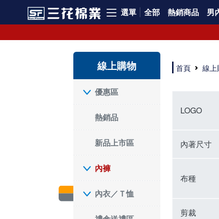
選單
全部
熱銷商品
男內
內褲、平口褲、純棉內褲，50年優質棉製造，品質保證安心!
寬鬆立體剪裁純棉內褲、平口褲，雙層門襟設計，舒適不走光，在家可當短褲穿，一件抵兩件，超高CP值。
資深打版師打造五片式專利剪裁，行動自如不卡卡，舒適美感兼具，高品質平價好穿。買三花內褲對身體最好!
線上購物
選擇內褲、平口褲、純棉內褲首重品質。舒適、透氣的內褲、平口褲、純棉內褲能影響健康，須謹慎挑選。三花內褲透氣不悶，值得信賴！
首頁
線上
三花內褲、平口褲、純棉內褲50年來持續升級，符合人體工學設計，柔軟無勒痕的鬆緊帶。三花內褲是肌膚好友，口碑熱銷！
選擇內褲首重品質。三花內褲50年來不斷升級，證明其卓越品質。符合人體工學剪裁，柔軟無痕鬆緊帶，是必買首選。兼具品質與外型，與肌膚零感接觸，穿著舒適，看來有質感。三花內褲設計獨特，質料優良，專業剪裁，呵護肌膚。新鮮高品質棉材製成，多款選擇，耐洗耐穿，三花內褲絕對首選。
"內褲購買及使用經驗網友來信分享 近年來，我經常在大型連鎖賣場如佳瑪、美華泰等地看到三花內褲的展示。最近一兩年，甚至百貨公司及街頭店鋪都開始大量出現三花專櫃或專賣店。我猜測，這應該是三花在營運策略上的調整，才使得這些改變成為現實。 本來，三花內褲一直是消費者選購內褲時的熱門選項之一。內褲櫃點的增多使我更加注意到這個品牌，因此我在選購內褲時，特意多研究了一下三花內褲的設計。 先從內褲外層包裝談起，有些內褲有PP袋包裝，有些則沒有。雖然這是一件小事，但我發現朋友們中有人會介意內褲包裝沒有PP袋。他們認為沒有PP袋會使包裝不夠精美。對我來說，有PP袋確實能提升包裝的精緻度，但內褲不裝PP袋其實也算是環保。所以，這就看每個人對內褲包裝的需求和感受了。 每次購買內褲時，我都會特別帶一件五片式剪裁的內褲。三花的平口內褲被稱為全國第一件五片式剪裁內褲，這話應該不是隨便說說的，畢竟三花是一個擁有超過50年歷史的老品牌，專注於研發和改良內褲。當初，我覺得這種設計有些花俏，只是圖個新鮮買來試試，結果發現內褲多一片真的有其優勢，尤其是減少了內褲卡屁的次數。雖然這個狀況不可能完全消失，但大大增加了穿著的舒適度。 三花內褲的價格也在我能接受的範圍內，因此它逐漸成為我的心頭好。此外，內褲選購時的另一個重要因素是鬆緊帶。看內褲是否舊了，第一眼通常看鬆緊帶。故意或不小心露出內褲褲頭的時候，印象分數也是由鬆緊帶決定的。 很多內褲品牌強調鬆緊帶的造型及花樣，這類內褲非常適合一些特殊場合，如單身聯誼或約會時穿著，能夠加分不少。日常使用的內褲則建議選擇鬆緊帶不易鬆垮的，花樣其次。三花特別強調內褲鬆緊帶的耐洗度，而其他品牌鮮少提及這一點。 分場合選擇內褲是我的習慣。特殊場合內褲要講究一點，但平日則需要選擇鬆緊帶有保障的內褲。畢竟，內褲是每天陪伴我們超過12個小時的衣物，找到適合自己且耐洗耐穿高CP值的內褲才是最明智的選擇。 內褲畢竟是消耗品，定期更換非常重要。如果內褲沾染到髒污或處於潮濕的環境，就不應該撐太久。這是因為內褲長期接觸身體的重要部位，所以選擇和保養都要謹慎。 以上是我個人的內褲使用分享，並非業配，不代表任何人的立場。內褲還是要以自身體驗最為準確。希望大家都能找到適合自己的內褲，並多多支持台灣品牌。"
優惠區
LOGO
熱銷品
新品上市區
內著尺寸
內褲
布種
內衣／Ｔ恤
剪裁
禮盒送禮區