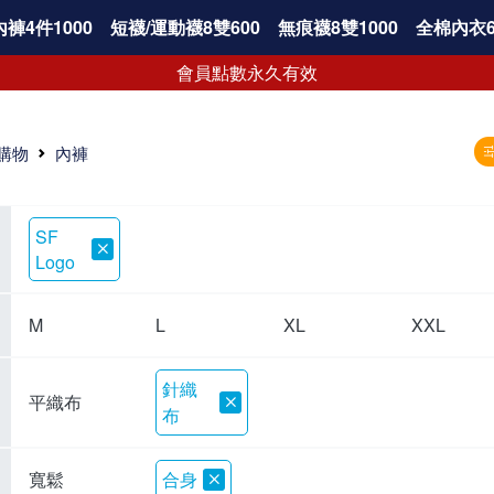
褲4件1000
短襪/運動襪8雙600
無痕襪8雙1000
全棉內衣6
會員點數永久有效
購物
內褲
SF
Logo
M
L
XL
XXL
針織
平織布
布
寬鬆
合身