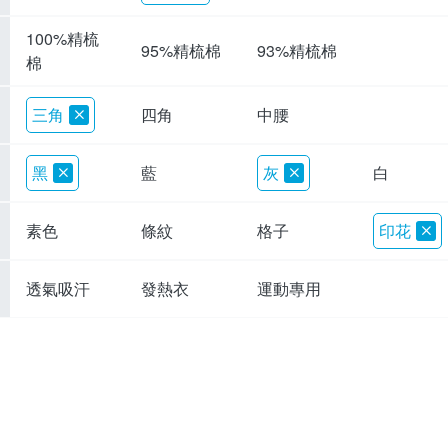
100%精梳
95%精梳棉
93%精梳棉
棉
三角
四角
中腰
黑
藍
灰
白
素色
條紋
格子
印花
透氣吸汗
發熱衣
運動專用