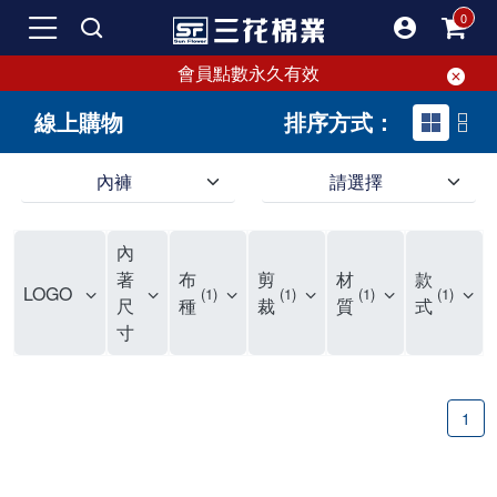
會員點數永久有效
線上購物
排序方式：
內褲
請選擇
內褲、平口褲、純棉內褲，50年優質棉製造，品質保證安心!
寬鬆立體剪裁純棉內褲、平口褲，雙層門襟設計，舒適不走光，在家可當短褲穿，一件抵兩件，超高CP值。
資深打版師打造五片式專利剪裁，行動自如不卡卡，舒適美感兼具，高品質平價好穿。買三花內褲對身體最好!
內
選擇內褲、平口褲、純棉內褲首重品質。舒適、透氣的內褲、平口褲、純棉內褲能影響健康，須謹慎挑選。三花內褲透氣不悶，值得信賴！
三花內褲、平口褲、純棉內褲50年來持續升級，符合人體工學設計，柔軟無勒痕的鬆緊帶。三花內褲是肌膚好友，口碑熱銷！
選擇內褲首重品質。三花內褲50年來不斷升級，證明其卓越品質。符合人體工學剪裁，柔軟無痕鬆緊帶，是必買首選。兼具品質與外型，與肌膚零感接觸，穿著舒適，看來有質感。三花內褲設計獨特，質料優良，專業剪裁，呵護肌膚。新鮮高品質棉材製成，多款選擇，耐洗耐穿，三花內褲絕對首選。
"內褲購買及使用經驗網友來信分享 近年來，我經常在大型連鎖賣場如佳瑪、美華泰等地看到三花內褲的展示。最近一兩年，甚至百貨公司及街頭店鋪都開始大量出現三花專櫃或專賣店。我猜測，這應該是三花在營運策略上的調整，才使得這些改變成為現實。 本來，三花內褲一直是消費者選購內褲時的熱門選項之一。內褲櫃點的增多使我更加注意到這個品牌，因此我在選購內褲時，特意多研究了一下三花內褲的設計。 先從內褲外層包裝談起，有些內褲有PP袋包裝，有些則沒有。雖然這是一件小事，但我發現朋友們中有人會介意內褲包裝沒有PP袋。他們認為沒有PP袋會使包裝不夠精美。對我來說，有PP袋確實能提升包裝的精緻度，但內褲不裝PP袋其實也算是環保。所以，這就看每個人對內褲包裝的需求和感受了。 每次購買內褲時，我都會特別帶一件五片式剪裁的內褲。三花的平口內褲被稱為全國第一件五片式剪裁內褲，這話應該不是隨便說說的，畢竟三花是一個擁有超過50年歷史的老品牌，專注於研發和改良內褲。當初，我覺得這種設計有些花俏，只是圖個新鮮買來試試，結果發現內褲多一片真的有其優勢，尤其是減少了內褲卡屁的次數。雖然這個狀況不可能完全消失，但大大增加了穿著的舒適度。 三花內褲的價格也在我能接受的範圍內，因此它逐漸成為我的心頭好。此外，內褲選購時的另一個重要因素是鬆緊帶。看內褲是否舊了，第一眼通常看鬆緊帶。故意或不小心露出內褲褲頭的時候，印象分數也是由鬆緊帶決定的。 很多內褲品牌強調鬆緊帶的造型及花樣，這類內褲非常適合一些特殊場合，如單身聯誼或約會時穿著，能夠加分不少。日常使用的內褲則建議選擇鬆緊帶不易鬆垮的，花樣其次。三花特別強調內褲鬆緊帶的耐洗度，而其他品牌鮮少提及這一點。 分場合選擇內褲是我的習慣。特殊場合內褲要講究一點，但平日則需要選擇鬆緊帶有保障的內褲。畢竟，內褲是每天陪伴我們超過12個小時的衣物，找到適合自己且耐洗耐穿高CP值的內褲才是最明智的選擇。 內褲畢竟是消耗品，定期更換非常重要。如果內褲沾染到髒污或處於潮濕的環境，就不應該撐太久。這是因為內褲長期接觸身體的重要部位，所以選擇和保養都要謹慎。 以上是我個人的內褲使用分享，並非業配，不代表任何人的立場。內褲還是要以自身體驗最為準確。希望大家都能找到適合自己的內褲，並多多支持台灣品牌。"
著
布
剪
材
款
LOGO
1
1
1
1
尺
種
裁
質
式
寸
1