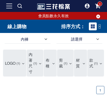
會員點數永久有效
線上購物
排序方式：
內褲
請選擇
內褲、平口褲、純棉內褲，50年優質棉製造，品質保證安心!
寬鬆立體剪裁純棉內褲、平口褲，雙層門襟設計，舒適不走光，在家可當短褲穿，一件抵兩件，超高CP值。
資深打版師打造五片式專利剪裁，行動自如不卡卡，舒適美感兼具，高品質平價好穿。買三花內褲對身體最好!
內
選擇內褲、平口褲、純棉內褲首重品質。舒適、透氣的內褲、平口褲、純棉內褲能影響健康，須謹慎挑選。三花內褲透氣不悶，值得信賴！
三花內褲、平口褲、純棉內褲50年來持續升級，符合人體工學設計，柔軟無勒痕的鬆緊帶。三花內褲是肌膚好友，口碑熱銷！
選擇內褲首重品質。三花內褲50年來不斷升級，證明其卓越品質。符合人體工學剪裁，柔軟無痕鬆緊帶，是必買首選。兼具品質與外型，與肌膚零感接觸，穿著舒適，看來有質感。三花內褲設計獨特，質料優良，專業剪裁，呵護肌膚。新鮮高品質棉材製成，多款選擇，耐洗耐穿，三花內褲絕對首選。
"內褲購買及使用經驗網友來信分享 近年來，我經常在大型連鎖賣場如佳瑪、美華泰等地看到三花內褲的展示。最近一兩年，甚至百貨公司及街頭店鋪都開始大量出現三花專櫃或專賣店。我猜測，這應該是三花在營運策略上的調整，才使得這些改變成為現實。 本來，三花內褲一直是消費者選購內褲時的熱門選項之一。內褲櫃點的增多使我更加注意到這個品牌，因此我在選購內褲時，特意多研究了一下三花內褲的設計。 先從內褲外層包裝談起，有些內褲有PP袋包裝，有些則沒有。雖然這是一件小事，但我發現朋友們中有人會介意內褲包裝沒有PP袋。他們認為沒有PP袋會使包裝不夠精美。對我來說，有PP袋確實能提升包裝的精緻度，但內褲不裝PP袋其實也算是環保。所以，這就看每個人對內褲包裝的需求和感受了。 每次購買內褲時，我都會特別帶一件五片式剪裁的內褲。三花的平口內褲被稱為全國第一件五片式剪裁內褲，這話應該不是隨便說說的，畢竟三花是一個擁有超過50年歷史的老品牌，專注於研發和改良內褲。當初，我覺得這種設計有些花俏，只是圖個新鮮買來試試，結果發現內褲多一片真的有其優勢，尤其是減少了內褲卡屁的次數。雖然這個狀況不可能完全消失，但大大增加了穿著的舒適度。 三花內褲的價格也在我能接受的範圍內，因此它逐漸成為我的心頭好。此外，內褲選購時的另一個重要因素是鬆緊帶。看內褲是否舊了，第一眼通常看鬆緊帶。故意或不小心露出內褲褲頭的時候，印象分數也是由鬆緊帶決定的。 很多內褲品牌強調鬆緊帶的造型及花樣，這類內褲非常適合一些特殊場合，如單身聯誼或約會時穿著，能夠加分不少。日常使用的內褲則建議選擇鬆緊帶不易鬆垮的，花樣其次。三花特別強調內褲鬆緊帶的耐洗度，而其他品牌鮮少提及這一點。 分場合選擇內褲是我的習慣。特殊場合內褲要講究一點，但平日則需要選擇鬆緊帶有保障的內褲。畢竟，內褲是每天陪伴我們超過12個小時的衣物，找到適合自己且耐洗耐穿高CP值的內褲才是最明智的選擇。 內褲畢竟是消耗品，定期更換非常重要。如果內褲沾染到髒污或處於潮濕的環境，就不應該撐太久。這是因為內褲長期接觸身體的重要部位，所以選擇和保養都要謹慎。 以上是我個人的內褲使用分享，並非業配，不代表任何人的立場。內褲還是要以自身體驗最為準確。希望大家都能找到適合自己的內褲，並多多支持台灣品牌。"
著
布
剪
材
款
LOGO
1
1
1
1
尺
種
裁
質
式
寸
1