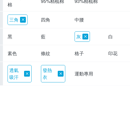
95%精梳棉
93%精梳棉
棉
三角
四角
中腰
黑
藍
灰
白
素色
條紋
格子
印花
透氣
發熱
運動專用
吸汗
衣