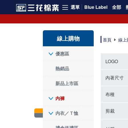
選單
Blue Label
全部
內褲、平口褲、純棉內褲，50年優質棉製造，品質保證安心!
寬鬆立體剪裁純棉內褲、平口褲，雙層門襟設計，舒適不走光，在家可當短褲穿，一件抵兩件，超高CP值。
資深打版師打造五片式專利剪裁，行動自如不卡卡，舒適美感兼具，高品質平價好穿。買三花內褲對身體最好!
線上購物
選擇內褲、平口褲、純棉內褲首重品質。舒適、透氣的內褲、平口褲、純棉內褲能影響健康，須謹慎挑選。三花內褲透氣不悶，值得信賴！
首頁
線上
三花內褲、平口褲、純棉內褲50年來持續升級，符合人體工學設計，柔軟無勒痕的鬆緊帶。三花內褲是肌膚好友，口碑熱銷！
選擇內褲首重品質。三花內褲50年來不斷升級，證明其卓越品質。符合人體工學剪裁，柔軟無痕鬆緊帶，是必買首選。兼具品質與外型，與肌膚零感接觸，穿著舒適，看來有質感。三花內褲設計獨特，質料優良，專業剪裁，呵護肌膚。新鮮高品質棉材製成，多款選擇，耐洗耐穿，三花內褲絕對首選。
"內褲購買及使用經驗網友來信分享 近年來，我經常在大型連鎖賣場如佳瑪、美華泰等地看到三花內褲的展示。最近一兩年，甚至百貨公司及街頭店鋪都開始大量出現三花專櫃或專賣店。我猜測，這應該是三花在營運策略上的調整，才使得這些改變成為現實。 本來，三花內褲一直是消費者選購內褲時的熱門選項之一。內褲櫃點的增多使我更加注意到這個品牌，因此我在選購內褲時，特意多研究了一下三花內褲的設計。 先從內褲外層包裝談起，有些內褲有PP袋包裝，有些則沒有。雖然這是一件小事，但我發現朋友們中有人會介意內褲包裝沒有PP袋。他們認為沒有PP袋會使包裝不夠精美。對我來說，有PP袋確實能提升包裝的精緻度，但內褲不裝PP袋其實也算是環保。所以，這就看每個人對內褲包裝的需求和感受了。 每次購買內褲時，我都會特別帶一件五片式剪裁的內褲。三花的平口內褲被稱為全國第一件五片式剪裁內褲，這話應該不是隨便說說的，畢竟三花是一個擁有超過50年歷史的老品牌，專注於研發和改良內褲。當初，我覺得這種設計有些花俏，只是圖個新鮮買來試試，結果發現內褲多一片真的有其優勢，尤其是減少了內褲卡屁的次數。雖然這個狀況不可能完全消失，但大大增加了穿著的舒適度。 三花內褲的價格也在我能接受的範圍內，因此它逐漸成為我的心頭好。此外，內褲選購時的另一個重要因素是鬆緊帶。看內褲是否舊了，第一眼通常看鬆緊帶。故意或不小心露出內褲褲頭的時候，印象分數也是由鬆緊帶決定的。 很多內褲品牌強調鬆緊帶的造型及花樣，這類內褲非常適合一些特殊場合，如單身聯誼或約會時穿著，能夠加分不少。日常使用的內褲則建議選擇鬆緊帶不易鬆垮的，花樣其次。三花特別強調內褲鬆緊帶的耐洗度，而其他品牌鮮少提及這一點。 分場合選擇內褲是我的習慣。特殊場合內褲要講究一點，但平日則需要選擇鬆緊帶有保障的內褲。畢竟，內褲是每天陪伴我們超過12個小時的衣物，找到適合自己且耐洗耐穿高CP值的內褲才是最明智的選擇。 內褲畢竟是消耗品，定期更換非常重要。如果內褲沾染到髒污或處於潮濕的環境，就不應該撐太久。這是因為內褲長期接觸身體的重要部位，所以選擇和保養都要謹慎。 以上是我個人的內褲使用分享，並非業配，不代表任何人的立場。內褲還是要以自身體驗最為準確。希望大家都能找到適合自己的內褲，並多多支持台灣品牌。"
優惠區
LOGO
熱銷品
內著尺寸
新品上市區
布種
內褲
剪裁
內衣／Ｔ恤
禮盒送禮區