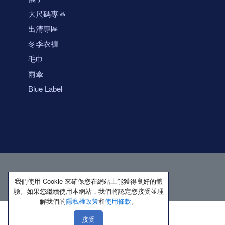
大尺碼專區
出清專區
冬季衣褲
毛巾
雨傘
Blue Label
我們使用 Cookie 來確保您在網站上能獲得良好的體
驗。如果您繼續使用本網站，我們將認定您接受並理
解我們的
隱私權政策
和
使用條款
。
接受
著作權所有 保留一切權利