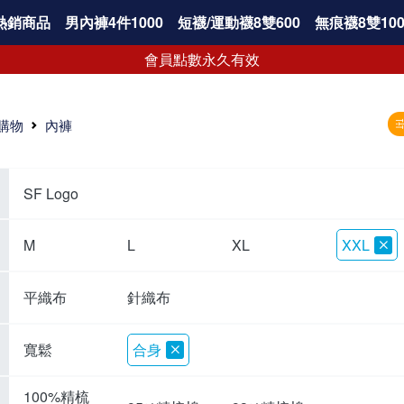
熱銷商品
男內褲4件1000
短襪/運動襪8雙600
無痕襪8雙100
會員點數永久有效
購物
內褲
SF Logo
M
L
XL
XXL
平織布
針織布
寬鬆
合身
100%精梳