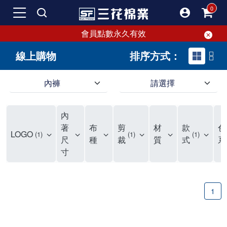
會員點數永久有效
線上購物
排序方式：
內褲
請選擇
內褲、平口褲、純棉內褲，50年優質棉製造，品質保證安心!
寬鬆立體剪裁純棉內褲、平口褲，雙層門襟設計，舒適不走光，在家可當短褲穿，一件抵兩件，超高CP值。
資深打版師打造五片式專利剪裁，行動自如不卡卡，舒適美感兼具，高品質平價好穿。買三花內褲對身體最好!
內
選擇內褲、平口褲、純棉內褲首重品質。舒適、透氣的內褲、平口褲、純棉內褲能影響健康，須謹慎挑選。三花內褲透氣不悶，值得信賴！
三花內褲、平口褲、純棉內褲50年來持續升級，符合人體工學設計，柔軟無勒痕的鬆緊帶。三花內褲是肌膚好友，口碑熱銷！
選擇內褲首重品質。三花內褲50年來不斷升級，證明其卓越品質。符合人體工學剪裁，柔軟無痕鬆緊帶，是必買首選。兼具品質與外型，與肌膚零感接觸，穿著舒適，看來有質感。三花內褲設計獨特，質料優良，專業剪裁，呵護肌膚。新鮮高品質棉材製成，多款選擇，耐洗耐穿，三花內褲絕對首選。
"內褲購買及使用經驗網友來信分享 近年來，我經常在大型連鎖賣場如佳瑪、美華泰等地看到三花內褲的展示。最近一兩年，甚至百貨公司及街頭店鋪都開始大量出現三花專櫃或專賣店。我猜測，這應該是三花在營運策略上的調整，才使得這些改變成為現實。 本來，三花內褲一直是消費者選購內褲時的熱門選項之一。內褲櫃點的增多使我更加注意到這個品牌，因此我在選購內褲時，特意多研究了一下三花內褲的設計。 先從內褲外層包裝談起，有些內褲有PP袋包裝，有些則沒有。雖然這是一件小事，但我發現朋友們中有人會介意內褲包裝沒有PP袋。他們認為沒有PP袋會使包裝不夠精美。對我來說，有PP袋確實能提升包裝的精緻度，但內褲不裝PP袋其實也算是環保。所以，這就看每個人對內褲包裝的需求和感受了。 每次購買內褲時，我都會特別帶一件五片式剪裁的內褲。三花的平口內褲被稱為全國第一件五片式剪裁內褲，這話應該不是隨便說說的，畢竟三花是一個擁有超過50年歷史的老品牌，專注於研發和改良內褲。當初，我覺得這種設計有些花俏，只是圖個新鮮買來試試，結果發現內褲多一片真的有其優勢，尤其是減少了內褲卡屁的次數。雖然這個狀況不可能完全消失，但大大增加了穿著的舒適度。 三花內褲的價格也在我能接受的範圍內，因此它逐漸成為我的心頭好。此外，內褲選購時的另一個重要因素是鬆緊帶。看內褲是否舊了，第一眼通常看鬆緊帶。故意或不小心露出內褲褲頭的時候，印象分數也是由鬆緊帶決定的。 很多內褲品牌強調鬆緊帶的造型及花樣，這類內褲非常適合一些特殊場合，如單身聯誼或約會時穿著，能夠加分不少。日常使用的內褲則建議選擇鬆緊帶不易鬆垮的，花樣其次。三花特別強調內褲鬆緊帶的耐洗度，而其他品牌鮮少提及這一點。 分場合選擇內褲是我的習慣。特殊場合內褲要講究一點，但平日則需要選擇鬆緊帶有保障的內褲。畢竟，內褲是每天陪伴我們超過12個小時的衣物，找到適合自己且耐洗耐穿高CP值的內褲才是最明智的選擇。 內褲畢竟是消耗品，定期更換非常重要。如果內褲沾染到髒污或處於潮濕的環境，就不應該撐太久。這是因為內褲長期接觸身體的重要部位，所以選擇和保養都要謹慎。 以上是我個人的內褲使用分享，並非業配，不代表任何人的立場。內褲還是要以自身體驗最為準確。希望大家都能找到適合自己的內褲，並多多支持台灣品牌。"
著
布
剪
材
款
色
LOGO
1
1
1
尺
種
裁
質
式
系
寸
1