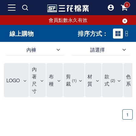
會員點數永久有效
線上購物
排序方式：
內褲
請選擇
內褲、平口褲、純棉內褲，50年優質棉製造，品質保證安心!
寬鬆立體剪裁純棉內褲、平口褲，雙層門襟設計，舒適不走光，在家可當短褲穿，一件抵兩件，超高CP值。
資深打版師打造五片式專利剪裁，行動自如不卡卡，舒適美感兼具，高品質平價好穿。買三花內褲對身體最好!
內
選擇內褲、平口褲、純棉內褲首重品質。舒適、透氣的內褲、平口褲、純棉內褲能影響健康，須謹慎挑選。三花內褲透氣不悶，值得信賴！
三花內褲、平口褲、純棉內褲50年來持續升級，符合人體工學設計，柔軟無勒痕的鬆緊帶。三花內褲是肌膚好友，口碑熱銷！
選擇內褲首重品質。三花內褲50年來不斷升級，證明其卓越品質。符合人體工學剪裁，柔軟無痕鬆緊帶，是必買首選。兼具品質與外型，與肌膚零感接觸，穿著舒適，看來有質感。三花內褲設計獨特，質料優良，專業剪裁，呵護肌膚。新鮮高品質棉材製成，多款選擇，耐洗耐穿，三花內褲絕對首選。
"內褲購買及使用經驗網友來信分享 近年來，我經常在大型連鎖賣場如佳瑪、美華泰等地看到三花內褲的展示。最近一兩年，甚至百貨公司及街頭店鋪都開始大量出現三花專櫃或專賣店。我猜測，這應該是三花在營運策略上的調整，才使得這些改變成為現實。 本來，三花內褲一直是消費者選購內褲時的熱門選項之一。內褲櫃點的增多使我更加注意到這個品牌，因此我在選購內褲時，特意多研究了一下三花內褲的設計。 先從內褲外層包裝談起，有些內褲有PP袋包裝，有些則沒有。雖然這是一件小事，但我發現朋友們中有人會介意內褲包裝沒有PP袋。他們認為沒有PP袋會使包裝不夠精美。對我來說，有PP袋確實能提升包裝的精緻度，但內褲不裝PP袋其實也算是環保。所以，這就看每個人對內褲包裝的需求和感受了。 每次購買內褲時，我都會特別帶一件五片式剪裁的內褲。三花的平口內褲被稱為全國第一件五片式剪裁內褲，這話應該不是隨便說說的，畢竟三花是一個擁有超過50年歷史的老品牌，專注於研發和改良內褲。當初，我覺得這種設計有些花俏，只是圖個新鮮買來試試，結果發現內褲多一片真的有其優勢，尤其是減少了內褲卡屁的次數。雖然這個狀況不可能完全消失，但大大增加了穿著的舒適度。 三花內褲的價格也在我能接受的範圍內，因此它逐漸成為我的心頭好。此外，內褲選購時的另一個重要因素是鬆緊帶。看內褲是否舊了，第一眼通常看鬆緊帶。故意或不小心露出內褲褲頭的時候，印象分數也是由鬆緊帶決定的。 很多內褲品牌強調鬆緊帶的造型及花樣，這類內褲非常適合一些特殊場合，如單身聯誼或約會時穿著，能夠加分不少。日常使用的內褲則建議選擇鬆緊帶不易鬆垮的，花樣其次。三花特別強調內褲鬆緊帶的耐洗度，而其他品牌鮮少提及這一點。 分場合選擇內褲是我的習慣。特殊場合內褲要講究一點，但平日則需要選擇鬆緊帶有保障的內褲。畢竟，內褲是每天陪伴我們超過12個小時的衣物，找到適合自己且耐洗耐穿高CP值的內褲才是最明智的選擇。 內褲畢竟是消耗品，定期更換非常重要。如果內褲沾染到髒污或處於潮濕的環境，就不應該撐太久。這是因為內褲長期接觸身體的重要部位，所以選擇和保養都要謹慎。 以上是我個人的內褲使用分享，並非業配，不代表任何人的立場。內褲還是要以自身體驗最為準確。希望大家都能找到適合自己的內褲，並多多支持台灣品牌。"
著
布
剪
材
款
色
LOGO
1
2
4
尺
種
裁
質
式
系
寸
1