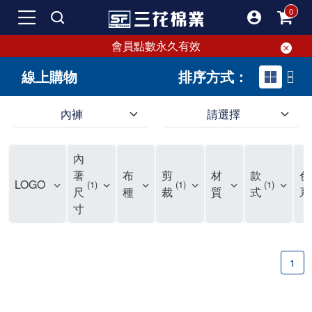
會員點數永久有效
線上購物
排序方式：
內褲
請選擇
內褲、平口褲、純棉內褲，50年優質棉製造，品質保證安心!
寬鬆立體剪裁純棉內褲、平口褲，雙層門襟設計，舒適不走光，在家可當短褲穿，一件抵兩件，超高CP值。
資深打版師打造五片式專利剪裁，行動自如不卡卡，舒適美感兼具，高品質平價好穿。買三花內褲對身體最好!
內
選擇內褲、平口褲、純棉內褲首重品質。舒適、透氣的內褲、平口褲、純棉內褲能影響健康，須謹慎挑選。三花內褲透氣不悶，值得信賴！
三花內褲、平口褲、純棉內褲50年來持續升級，符合人體工學設計，柔軟無勒痕的鬆緊帶。三花內褲是肌膚好友，口碑熱銷！
選擇內褲首重品質。三花內褲50年來不斷升級，證明其卓越品質。符合人體工學剪裁，柔軟無痕鬆緊帶，是必買首選。兼具品質與外型，與肌膚零感接觸，穿著舒適，看來有質感。三花內褲設計獨特，質料優良，專業剪裁，呵護肌膚。新鮮高品質棉材製成，多款選擇，耐洗耐穿，三花內褲絕對首選。
"內褲購買及使用經驗網友來信分享 近年來，我經常在大型連鎖賣場如佳瑪、美華泰等地看到三花內褲的展示。最近一兩年，甚至百貨公司及街頭店鋪都開始大量出現三花專櫃或專賣店。我猜測，這應該是三花在營運策略上的調整，才使得這些改變成為現實。 本來，三花內褲一直是消費者選購內褲時的熱門選項之一。內褲櫃點的增多使我更加注意到這個品牌，因此我在選購內褲時，特意多研究了一下三花內褲的設計。 先從內褲外層包裝談起，有些內褲有PP袋包裝，有些則沒有。雖然這是一件小事，但我發現朋友們中有人會介意內褲包裝沒有PP袋。他們認為沒有PP袋會使包裝不夠精美。對我來說，有PP袋確實能提升包裝的精緻度，但內褲不裝PP袋其實也算是環保。所以，這就看每個人對內褲包裝的需求和感受了。 每次購買內褲時，我都會特別帶一件五片式剪裁的內褲。三花的平口內褲被稱為全國第一件五片式剪裁內褲，這話應該不是隨便說說的，畢竟三花是一個擁有超過50年歷史的老品牌，專注於研發和改良內褲。當初，我覺得這種設計有些花俏，只是圖個新鮮買來試試，結果發現內褲多一片真的有其優勢，尤其是減少了內褲卡屁的次數。雖然這個狀況不可能完全消失，但大大增加了穿著的舒適度。 三花內褲的價格也在我能接受的範圍內，因此它逐漸成為我的心頭好。此外，內褲選購時的另一個重要因素是鬆緊帶。看內褲是否舊了，第一眼通常看鬆緊帶。故意或不小心露出內褲褲頭的時候，印象分數也是由鬆緊帶決定的。 很多內褲品牌強調鬆緊帶的造型及花樣，這類內褲非常適合一些特殊場合，如單身聯誼或約會時穿著，能夠加分不少。日常使用的內褲則建議選擇鬆緊帶不易鬆垮的，花樣其次。三花特別強調內褲鬆緊帶的耐洗度，而其他品牌鮮少提及這一點。 分場合選擇內褲是我的習慣。特殊場合內褲要講究一點，但平日則需要選擇鬆緊帶有保障的內褲。畢竟，內褲是每天陪伴我們超過12個小時的衣物，找到適合自己且耐洗耐穿高CP值的內褲才是最明智的選擇。 內褲畢竟是消耗品，定期更換非常重要。如果內褲沾染到髒污或處於潮濕的環境，就不應該撐太久。這是因為內褲長期接觸身體的重要部位，所以選擇和保養都要謹慎。 以上是我個人的內褲使用分享，並非業配，不代表任何人的立場。內褲還是要以自身體驗最為準確。希望大家都能找到適合自己的內褲，並多多支持台灣品牌。"
著
布
剪
材
款
色
LOGO
1
1
1
尺
種
裁
質
式
系
寸
1