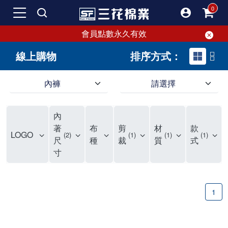
會員點數永久有效
線上購物
排序方式：
內褲
請選擇
內褲、平口褲、純棉內褲，50年優質棉製造，品質保證安心!
寬鬆立體剪裁純棉內褲、平口褲，雙層門襟設計，舒適不走光，在家可當短褲穿，一件抵兩件，超高CP值。
資深打版師打造五片式專利剪裁，行動自如不卡卡，舒適美感兼具，高品質平價好穿。買三花內褲對身體最好!
內
選擇內褲、平口褲、純棉內褲首重品質。舒適、透氣的內褲、平口褲、純棉內褲能影響健康，須謹慎挑選。三花內褲透氣不悶，值得信賴！
三花內褲、平口褲、純棉內褲50年來持續升級，符合人體工學設計，柔軟無勒痕的鬆緊帶。三花內褲是肌膚好友，口碑熱銷！
選擇內褲首重品質。三花內褲50年來不斷升級，證明其卓越品質。符合人體工學剪裁，柔軟無痕鬆緊帶，是必買首選。兼具品質與外型，與肌膚零感接觸，穿著舒適，看來有質感。三花內褲設計獨特，質料優良，專業剪裁，呵護肌膚。新鮮高品質棉材製成，多款選擇，耐洗耐穿，三花內褲絕對首選。
"內褲購買及使用經驗網友來信分享 近年來，我經常在大型連鎖賣場如佳瑪、美華泰等地看到三花內褲的展示。最近一兩年，甚至百貨公司及街頭店鋪都開始大量出現三花專櫃或專賣店。我猜測，這應該是三花在營運策略上的調整，才使得這些改變成為現實。 本來，三花內褲一直是消費者選購內褲時的熱門選項之一。內褲櫃點的增多使我更加注意到這個品牌，因此我在選購內褲時，特意多研究了一下三花內褲的設計。 先從內褲外層包裝談起，有些內褲有PP袋包裝，有些則沒有。雖然這是一件小事，但我發現朋友們中有人會介意內褲包裝沒有PP袋。他們認為沒有PP袋會使包裝不夠精美。對我來說，有PP袋確實能提升包裝的精緻度，但內褲不裝PP袋其實也算是環保。所以，這就看每個人對內褲包裝的需求和感受了。 每次購買內褲時，我都會特別帶一件五片式剪裁的內褲。三花的平口內褲被稱為全國第一件五片式剪裁內褲，這話應該不是隨便說說的，畢竟三花是一個擁有超過50年歷史的老品牌，專注於研發和改良內褲。當初，我覺得這種設計有些花俏，只是圖個新鮮買來試試，結果發現內褲多一片真的有其優勢，尤其是減少了內褲卡屁的次數。雖然這個狀況不可能完全消失，但大大增加了穿著的舒適度。 三花內褲的價格也在我能接受的範圍內，因此它逐漸成為我的心頭好。此外，內褲選購時的另一個重要因素是鬆緊帶。看內褲是否舊了，第一眼通常看鬆緊帶。故意或不小心露出內褲褲頭的時候，印象分數也是由鬆緊帶決定的。 很多內褲品牌強調鬆緊帶的造型及花樣，這類內褲非常適合一些特殊場合，如單身聯誼或約會時穿著，能夠加分不少。日常使用的內褲則建議選擇鬆緊帶不易鬆垮的，花樣其次。三花特別強調內褲鬆緊帶的耐洗度，而其他品牌鮮少提及這一點。 分場合選擇內褲是我的習慣。特殊場合內褲要講究一點，但平日則需要選擇鬆緊帶有保障的內褲。畢竟，內褲是每天陪伴我們超過12個小時的衣物，找到適合自己且耐洗耐穿高CP值的內褲才是最明智的選擇。 內褲畢竟是消耗品，定期更換非常重要。如果內褲沾染到髒污或處於潮濕的環境，就不應該撐太久。這是因為內褲長期接觸身體的重要部位，所以選擇和保養都要謹慎。 以上是我個人的內褲使用分享，並非業配，不代表任何人的立場。內褲還是要以自身體驗最為準確。希望大家都能找到適合自己的內褲，並多多支持台灣品牌。"
著
布
剪
材
款
LOGO
2
1
1
1
尺
種
裁
質
式
寸
1