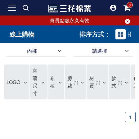
會員點數永久有效
線上購物
排序方式：
內褲
請選擇
內褲、平口褲、純棉內褲，50年優質棉製造，品質保證安心!
寬鬆立體剪裁純棉內褲、平口褲，雙層門襟設計，舒適不走光，在家可當短褲穿，一件抵兩件，超高CP值。
資深打版師打造五片式專利剪裁，行動自如不卡卡，舒適美感兼具，高品質平價好穿。買三花內褲對身體最好!
內
選擇內褲、平口褲、純棉內褲首重品質。舒適、透氣的內褲、平口褲、純棉內褲能影響健康，須謹慎挑選。三花內褲透氣不悶，值得信賴！
三花內褲、平口褲、純棉內褲50年來持續升級，符合人體工學設計，柔軟無勒痕的鬆緊帶。三花內褲是肌膚好友，口碑熱銷！
選擇內褲首重品質。三花內褲50年來不斷升級，證明其卓越品質。符合人體工學剪裁，柔軟無痕鬆緊帶，是必買首選。兼具品質與外型，與肌膚零感接觸，穿著舒適，看來有質感。三花內褲設計獨特，質料優良，專業剪裁，呵護肌膚。新鮮高品質棉材製成，多款選擇，耐洗耐穿，三花內褲絕對首選。
"內褲購買及使用經驗網友來信分享 近年來，我經常在大型連鎖賣場如佳瑪、美華泰等地看到三花內褲的展示。最近一兩年，甚至百貨公司及街頭店鋪都開始大量出現三花專櫃或專賣店。我猜測，這應該是三花在營運策略上的調整，才使得這些改變成為現實。 本來，三花內褲一直是消費者選購內褲時的熱門選項之一。內褲櫃點的增多使我更加注意到這個品牌，因此我在選購內褲時，特意多研究了一下三花內褲的設計。 先從內褲外層包裝談起，有些內褲有PP袋包裝，有些則沒有。雖然這是一件小事，但我發現朋友們中有人會介意內褲包裝沒有PP袋。他們認為沒有PP袋會使包裝不夠精美。對我來說，有PP袋確實能提升包裝的精緻度，但內褲不裝PP袋其實也算是環保。所以，這就看每個人對內褲包裝的需求和感受了。 每次購買內褲時，我都會特別帶一件五片式剪裁的內褲。三花的平口內褲被稱為全國第一件五片式剪裁內褲，這話應該不是隨便說說的，畢竟三花是一個擁有超過50年歷史的老品牌，專注於研發和改良內褲。當初，我覺得這種設計有些花俏，只是圖個新鮮買來試試，結果發現內褲多一片真的有其優勢，尤其是減少了內褲卡屁的次數。雖然這個狀況不可能完全消失，但大大增加了穿著的舒適度。 三花內褲的價格也在我能接受的範圍內，因此它逐漸成為我的心頭好。此外，內褲選購時的另一個重要因素是鬆緊帶。看內褲是否舊了，第一眼通常看鬆緊帶。故意或不小心露出內褲褲頭的時候，印象分數也是由鬆緊帶決定的。 很多內褲品牌強調鬆緊帶的造型及花樣，這類內褲非常適合一些特殊場合，如單身聯誼或約會時穿著，能夠加分不少。日常使用的內褲則建議選擇鬆緊帶不易鬆垮的，花樣其次。三花特別強調內褲鬆緊帶的耐洗度，而其他品牌鮮少提及這一點。 分場合選擇內褲是我的習慣。特殊場合內褲要講究一點，但平日則需要選擇鬆緊帶有保障的內褲。畢竟，內褲是每天陪伴我們超過12個小時的衣物，找到適合自己且耐洗耐穿高CP值的內褲才是最明智的選擇。 內褲畢竟是消耗品，定期更換非常重要。如果內褲沾染到髒污或處於潮濕的環境，就不應該撐太久。這是因為內褲長期接觸身體的重要部位，所以選擇和保養都要謹慎。 以上是我個人的內褲使用分享，並非業配，不代表任何人的立場。內褲還是要以自身體驗最為準確。希望大家都能找到適合自己的內褲，並多多支持台灣品牌。"
著
布
剪
材
款
色
LOGO
1
1
1
尺
種
裁
質
式
系
寸
1