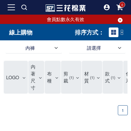
會員點數永久有效
線上購物
排序方式：
內褲
請選擇
內褲、平口褲、純棉內褲，50年優質棉製造，品質保證安心!
寬鬆立體剪裁純棉內褲、平口褲，雙層門襟設計，舒適不走光，在家可當短褲穿，一件抵兩件，超高CP值。
資深打版師打造五片式專利剪裁，行動自如不卡卡，舒適美感兼具，高品質平價好穿。買三花內褲對身體最好!
內
選擇內褲、平口褲、純棉內褲首重品質。舒適、透氣的內褲、平口褲、純棉內褲能影響健康，須謹慎挑選。三花內褲透氣不悶，值得信賴！
三花內褲、平口褲、純棉內褲50年來持續升級，符合人體工學設計，柔軟無勒痕的鬆緊帶。三花內褲是肌膚好友，口碑熱銷！
選擇內褲首重品質。三花內褲50年來不斷升級，證明其卓越品質。符合人體工學剪裁，柔軟無痕鬆緊帶，是必買首選。兼具品質與外型，與肌膚零感接觸，穿著舒適，看來有質感。三花內褲設計獨特，質料優良，專業剪裁，呵護肌膚。新鮮高品質棉材製成，多款選擇，耐洗耐穿，三花內褲絕對首選。
"內褲購買及使用經驗網友來信分享 近年來，我經常在大型連鎖賣場如佳瑪、美華泰等地看到三花內褲的展示。最近一兩年，甚至百貨公司及街頭店鋪都開始大量出現三花專櫃或專賣店。我猜測，這應該是三花在營運策略上的調整，才使得這些改變成為現實。 本來，三花內褲一直是消費者選購內褲時的熱門選項之一。內褲櫃點的增多使我更加注意到這個品牌，因此我在選購內褲時，特意多研究了一下三花內褲的設計。 先從內褲外層包裝談起，有些內褲有PP袋包裝，有些則沒有。雖然這是一件小事，但我發現朋友們中有人會介意內褲包裝沒有PP袋。他們認為沒有PP袋會使包裝不夠精美。對我來說，有PP袋確實能提升包裝的精緻度，但內褲不裝PP袋其實也算是環保。所以，這就看每個人對內褲包裝的需求和感受了。 每次購買內褲時，我都會特別帶一件五片式剪裁的內褲。三花的平口內褲被稱為全國第一件五片式剪裁內褲，這話應該不是隨便說說的，畢竟三花是一個擁有超過50年歷史的老品牌，專注於研發和改良內褲。當初，我覺得這種設計有些花俏，只是圖個新鮮買來試試，結果發現內褲多一片真的有其優勢，尤其是減少了內褲卡屁的次數。雖然這個狀況不可能完全消失，但大大增加了穿著的舒適度。 三花內褲的價格也在我能接受的範圍內，因此它逐漸成為我的心頭好。此外，內褲選購時的另一個重要因素是鬆緊帶。看內褲是否舊了，第一眼通常看鬆緊帶。故意或不小心露出內褲褲頭的時候，印象分數也是由鬆緊帶決定的。 很多內褲品牌強調鬆緊帶的造型及花樣，這類內褲非常適合一些特殊場合，如單身聯誼或約會時穿著，能夠加分不少。日常使用的內褲則建議選擇鬆緊帶不易鬆垮的，花樣其次。三花特別強調內褲鬆緊帶的耐洗度，而其他品牌鮮少提及這一點。 分場合選擇內褲是我的習慣。特殊場合內褲要講究一點，但平日則需要選擇鬆緊帶有保障的內褲。畢竟，內褲是每天陪伴我們超過12個小時的衣物，找到適合自己且耐洗耐穿高CP值的內褲才是最明智的選擇。 內褲畢竟是消耗品，定期更換非常重要。如果內褲沾染到髒污或處於潮濕的環境，就不應該撐太久。這是因為內褲長期接觸身體的重要部位，所以選擇和保養都要謹慎。 以上是我個人的內褲使用分享，並非業配，不代表任何人的立場。內褲還是要以自身體驗最為準確。希望大家都能找到適合自己的內褲，並多多支持台灣品牌。"
著
布
剪
材
款
色
LOGO
1
1
1
尺
種
裁
質
式
系
寸
1