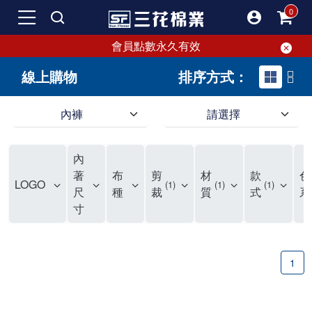
會員點數永久有效
線上購物
排序方式：
內褲
請選擇
內褲、平口褲、純棉內褲，50年優質棉製造，品質保證安心!
寬鬆立體剪裁純棉內褲、平口褲，雙層門襟設計，舒適不走光，在家可當短褲穿，一件抵兩件，超高CP值。
資深打版師打造五片式專利剪裁，行動自如不卡卡，舒適美感兼具，高品質平價好穿。買三花內褲對身體最好!
內
選擇內褲、平口褲、純棉內褲首重品質。舒適、透氣的內褲、平口褲、純棉內褲能影響健康，須謹慎挑選。三花內褲透氣不悶，值得信賴！
三花內褲、平口褲、純棉內褲50年來持續升級，符合人體工學設計，柔軟無勒痕的鬆緊帶。三花內褲是肌膚好友，口碑熱銷！
選擇內褲首重品質。三花內褲50年來不斷升級，證明其卓越品質。符合人體工學剪裁，柔軟無痕鬆緊帶，是必買首選。兼具品質與外型，與肌膚零感接觸，穿著舒適，看來有質感。三花內褲設計獨特，質料優良，專業剪裁，呵護肌膚。新鮮高品質棉材製成，多款選擇，耐洗耐穿，三花內褲絕對首選。
"內褲購買及使用經驗網友來信分享 近年來，我經常在大型連鎖賣場如佳瑪、美華泰等地看到三花內褲的展示。最近一兩年，甚至百貨公司及街頭店鋪都開始大量出現三花專櫃或專賣店。我猜測，這應該是三花在營運策略上的調整，才使得這些改變成為現實。 本來，三花內褲一直是消費者選購內褲時的熱門選項之一。內褲櫃點的增多使我更加注意到這個品牌，因此我在選購內褲時，特意多研究了一下三花內褲的設計。 先從內褲外層包裝談起，有些內褲有PP袋包裝，有些則沒有。雖然這是一件小事，但我發現朋友們中有人會介意內褲包裝沒有PP袋。他們認為沒有PP袋會使包裝不夠精美。對我來說，有PP袋確實能提升包裝的精緻度，但內褲不裝PP袋其實也算是環保。所以，這就看每個人對內褲包裝的需求和感受了。 每次購買內褲時，我都會特別帶一件五片式剪裁的內褲。三花的平口內褲被稱為全國第一件五片式剪裁內褲，這話應該不是隨便說說的，畢竟三花是一個擁有超過50年歷史的老品牌，專注於研發和改良內褲。當初，我覺得這種設計有些花俏，只是圖個新鮮買來試試，結果發現內褲多一片真的有其優勢，尤其是減少了內褲卡屁的次數。雖然這個狀況不可能完全消失，但大大增加了穿著的舒適度。 三花內褲的價格也在我能接受的範圍內，因此它逐漸成為我的心頭好。此外，內褲選購時的另一個重要因素是鬆緊帶。看內褲是否舊了，第一眼通常看鬆緊帶。故意或不小心露出內褲褲頭的時候，印象分數也是由鬆緊帶決定的。 很多內褲品牌強調鬆緊帶的造型及花樣，這類內褲非常適合一些特殊場合，如單身聯誼或約會時穿著，能夠加分不少。日常使用的內褲則建議選擇鬆緊帶不易鬆垮的，花樣其次。三花特別強調內褲鬆緊帶的耐洗度，而其他品牌鮮少提及這一點。 分場合選擇內褲是我的習慣。特殊場合內褲要講究一點，但平日則需要選擇鬆緊帶有保障的內褲。畢竟，內褲是每天陪伴我們超過12個小時的衣物，找到適合自己且耐洗耐穿高CP值的內褲才是最明智的選擇。 內褲畢竟是消耗品，定期更換非常重要。如果內褲沾染到髒污或處於潮濕的環境，就不應該撐太久。這是因為內褲長期接觸身體的重要部位，所以選擇和保養都要謹慎。 以上是我個人的內褲使用分享，並非業配，不代表任何人的立場。內褲還是要以自身體驗最為準確。希望大家都能找到適合自己的內褲，並多多支持台灣品牌。"
著
布
剪
材
款
色
LOGO
1
1
1
尺
種
裁
質
式
系
寸
1