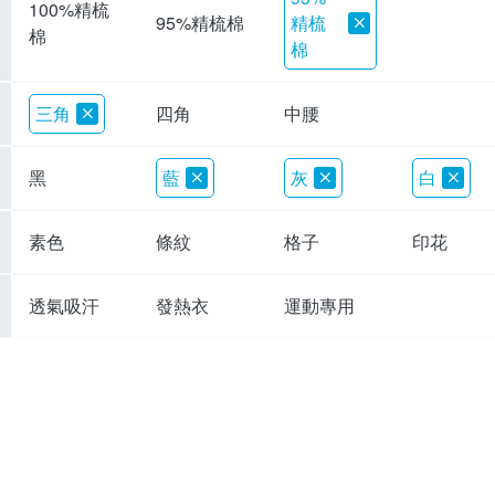
100%精梳
精梳
95%精梳棉
棉
棉
三角
四角
中腰
黑
藍
灰
白
素色
條紋
格子
印花
透氣吸汗
發熱衣
運動專用