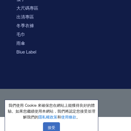
大尺碼專區
出清專區
冬季衣褲
毛巾
雨傘
Blue Label
我們使用 Cookie 來確保您在網站上能獲得良好的體
驗。如果您繼續使用本網站，我們將認定您接受並理
解我們的
隱私權政策
和
使用條款
。
接受
著作權所有 保留一切權利