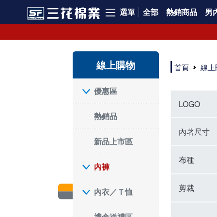
選單
全部
熱銷商品
男內
內褲、平口褲、純棉內褲，50年優質棉製造，品質保證安心!
寬鬆立體剪裁純棉內褲、平口褲，雙層門襟設計，舒適不走光，在家可當短褲穿，一件抵兩件，超高CP值。
資深打版師打造五片式專利剪裁，行動自如不卡卡，舒適美感兼具，高品質平價好穿。買三花內褲對身體最好!
線上購物
選擇內褲、平口褲、純棉內褲首重品質。舒適、透氣的內褲、平口褲、純棉內褲能影響健康，須謹慎挑選。三花內褲透氣不悶，值得信賴！
首頁
線上
三花內褲、平口褲、純棉內褲50年來持續升級，符合人體工學設計，柔軟無勒痕的鬆緊帶。三花內褲是肌膚好友，口碑熱銷！
選擇內褲首重品質。三花內褲50年來不斷升級，證明其卓越品質。符合人體工學剪裁，柔軟無痕鬆緊帶，是必買首選。兼具品質與外型，與肌膚零感接觸，穿著舒適，看來有質感。三花內褲設計獨特，質料優良，專業剪裁，呵護肌膚。新鮮高品質棉材製成，多款選擇，耐洗耐穿，三花內褲絕對首選。
"內褲購買及使用經驗網友來信分享 近年來，我經常在大型連鎖賣場如佳瑪、美華泰等地看到三花內褲的展示。最近一兩年，甚至百貨公司及街頭店鋪都開始大量出現三花專櫃或專賣店。我猜測，這應該是三花在營運策略上的調整，才使得這些改變成為現實。 本來，三花內褲一直是消費者選購內褲時的熱門選項之一。內褲櫃點的增多使我更加注意到這個品牌，因此我在選購內褲時，特意多研究了一下三花內褲的設計。 先從內褲外層包裝談起，有些內褲有PP袋包裝，有些則沒有。雖然這是一件小事，但我發現朋友們中有人會介意內褲包裝沒有PP袋。他們認為沒有PP袋會使包裝不夠精美。對我來說，有PP袋確實能提升包裝的精緻度，但內褲不裝PP袋其實也算是環保。所以，這就看每個人對內褲包裝的需求和感受了。 每次購買內褲時，我都會特別帶一件五片式剪裁的內褲。三花的平口內褲被稱為全國第一件五片式剪裁內褲，這話應該不是隨便說說的，畢竟三花是一個擁有超過50年歷史的老品牌，專注於研發和改良內褲。當初，我覺得這種設計有些花俏，只是圖個新鮮買來試試，結果發現內褲多一片真的有其優勢，尤其是減少了內褲卡屁的次數。雖然這個狀況不可能完全消失，但大大增加了穿著的舒適度。 三花內褲的價格也在我能接受的範圍內，因此它逐漸成為我的心頭好。此外，內褲選購時的另一個重要因素是鬆緊帶。看內褲是否舊了，第一眼通常看鬆緊帶。故意或不小心露出內褲褲頭的時候，印象分數也是由鬆緊帶決定的。 很多內褲品牌強調鬆緊帶的造型及花樣，這類內褲非常適合一些特殊場合，如單身聯誼或約會時穿著，能夠加分不少。日常使用的內褲則建議選擇鬆緊帶不易鬆垮的，花樣其次。三花特別強調內褲鬆緊帶的耐洗度，而其他品牌鮮少提及這一點。 分場合選擇內褲是我的習慣。特殊場合內褲要講究一點，但平日則需要選擇鬆緊帶有保障的內褲。畢竟，內褲是每天陪伴我們超過12個小時的衣物，找到適合自己且耐洗耐穿高CP值的內褲才是最明智的選擇。 內褲畢竟是消耗品，定期更換非常重要。如果內褲沾染到髒污或處於潮濕的環境，就不應該撐太久。這是因為內褲長期接觸身體的重要部位，所以選擇和保養都要謹慎。 以上是我個人的內褲使用分享，並非業配，不代表任何人的立場。內褲還是要以自身體驗最為準確。希望大家都能找到適合自己的內褲，並多多支持台灣品牌。"
優惠區
LOGO
熱銷品
內著尺寸
新品上市區
布種
內褲
剪裁
內衣／Ｔ恤
禮盒送禮區