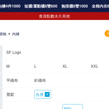
褲4件1000
短襪/運動襪8雙600
無痕襪8雙1000
全棉內衣6
會員點數永久有效
購物
內褲
SF Logo
M
L
XL
XXL
平織布
針織布
寬鬆
合身
93%