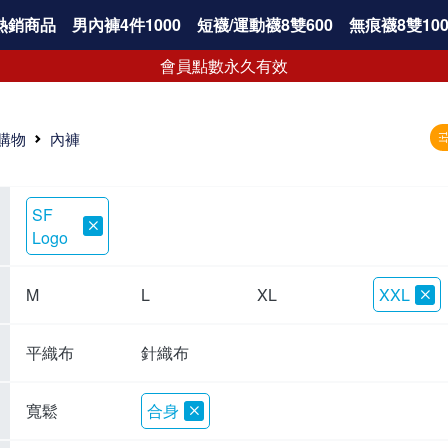
熱銷商品
男內褲4件1000
短襪/運動襪8雙600
無痕襪8雙100
會員點數永久有效
購物
內褲
SF
Logo
M
L
XL
XXL
平織布
針織布
寬鬆
合身