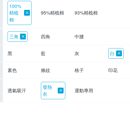
100%
精梳
95%精梳棉
93%精梳棉
棉
三角
四角
中腰
黑
藍
灰
白
素色
條紋
格子
印花
發熱
透氣吸汗
運動專用
衣