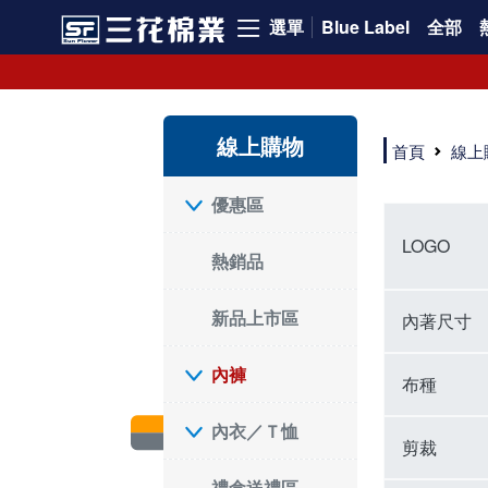
選單
Blue Label
全部
內褲、平口褲、純棉內褲，50年優質棉製造，品質保證安心!
寬鬆立體剪裁純棉內褲、平口褲，雙層門襟設計，舒適不走光，在家可當短褲穿，一件抵兩件，超高CP值。
資深打版師打造五片式專利剪裁，行動自如不卡卡，舒適美感兼具，高品質平價好穿。買三花內褲對身體最好!
線上購物
選擇內褲、平口褲、純棉內褲首重品質。舒適、透氣的內褲、平口褲、純棉內褲能影響健康，須謹慎挑選。三花內褲透氣不悶，值得信賴！
首頁
線上
三花內褲、平口褲、純棉內褲50年來持續升級，符合人體工學設計，柔軟無勒痕的鬆緊帶。三花內褲是肌膚好友，口碑熱銷！
選擇內褲首重品質。三花內褲50年來不斷升級，證明其卓越品質。符合人體工學剪裁，柔軟無痕鬆緊帶，是必買首選。兼具品質與外型，與肌膚零感接觸，穿著舒適，看來有質感。三花內褲設計獨特，質料優良，專業剪裁，呵護肌膚。新鮮高品質棉材製成，多款選擇，耐洗耐穿，三花內褲絕對首選。
"內褲購買及使用經驗網友來信分享 近年來，我經常在大型連鎖賣場如佳瑪、美華泰等地看到三花內褲的展示。最近一兩年，甚至百貨公司及街頭店鋪都開始大量出現三花專櫃或專賣店。我猜測，這應該是三花在營運策略上的調整，才使得這些改變成為現實。 本來，三花內褲一直是消費者選購內褲時的熱門選項之一。內褲櫃點的增多使我更加注意到這個品牌，因此我在選購內褲時，特意多研究了一下三花內褲的設計。 先從內褲外層包裝談起，有些內褲有PP袋包裝，有些則沒有。雖然這是一件小事，但我發現朋友們中有人會介意內褲包裝沒有PP袋。他們認為沒有PP袋會使包裝不夠精美。對我來說，有PP袋確實能提升包裝的精緻度，但內褲不裝PP袋其實也算是環保。所以，這就看每個人對內褲包裝的需求和感受了。 每次購買內褲時，我都會特別帶一件五片式剪裁的內褲。三花的平口內褲被稱為全國第一件五片式剪裁內褲，這話應該不是隨便說說的，畢竟三花是一個擁有超過50年歷史的老品牌，專注於研發和改良內褲。當初，我覺得這種設計有些花俏，只是圖個新鮮買來試試，結果發現內褲多一片真的有其優勢，尤其是減少了內褲卡屁的次數。雖然這個狀況不可能完全消失，但大大增加了穿著的舒適度。 三花內褲的價格也在我能接受的範圍內，因此它逐漸成為我的心頭好。此外，內褲選購時的另一個重要因素是鬆緊帶。看內褲是否舊了，第一眼通常看鬆緊帶。故意或不小心露出內褲褲頭的時候，印象分數也是由鬆緊帶決定的。 很多內褲品牌強調鬆緊帶的造型及花樣，這類內褲非常適合一些特殊場合，如單身聯誼或約會時穿著，能夠加分不少。日常使用的內褲則建議選擇鬆緊帶不易鬆垮的，花樣其次。三花特別強調內褲鬆緊帶的耐洗度，而其他品牌鮮少提及這一點。 分場合選擇內褲是我的習慣。特殊場合內褲要講究一點，但平日則需要選擇鬆緊帶有保障的內褲。畢竟，內褲是每天陪伴我們超過12個小時的衣物，找到適合自己且耐洗耐穿高CP值的內褲才是最明智的選擇。 內褲畢竟是消耗品，定期更換非常重要。如果內褲沾染到髒污或處於潮濕的環境，就不應該撐太久。這是因為內褲長期接觸身體的重要部位，所以選擇和保養都要謹慎。 以上是我個人的內褲使用分享，並非業配，不代表任何人的立場。內褲還是要以自身體驗最為準確。希望大家都能找到適合自己的內褲，並多多支持台灣品牌。"
優惠區
LOGO
熱銷品
新品上市區
內著尺寸
內褲
布種
內衣／Ｔ恤
剪裁
禮盒送禮區