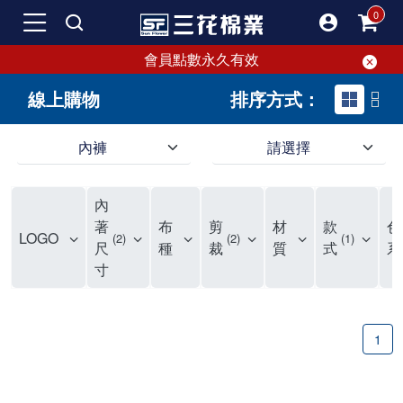
會員點數永久有效
線上購物
排序方式：
內褲
請選擇
內褲、平口褲、純棉內褲，50年優質棉製造，品質保證安心!
寬鬆立體剪裁純棉內褲、平口褲，雙層門襟設計，舒適不走光，在家可當短褲穿，一件抵兩件，超高CP值。
資深打版師打造五片式專利剪裁，行動自如不卡卡，舒適美感兼具，高品質平價好穿。買三花內褲對身體最好!
內
選擇內褲、平口褲、純棉內褲首重品質。舒適、透氣的內褲、平口褲、純棉內褲能影響健康，須謹慎挑選。三花內褲透氣不悶，值得信賴！
三花內褲、平口褲、純棉內褲50年來持續升級，符合人體工學設計，柔軟無勒痕的鬆緊帶。三花內褲是肌膚好友，口碑熱銷！
選擇內褲首重品質。三花內褲50年來不斷升級，證明其卓越品質。符合人體工學剪裁，柔軟無痕鬆緊帶，是必買首選。兼具品質與外型，與肌膚零感接觸，穿著舒適，看來有質感。三花內褲設計獨特，質料優良，專業剪裁，呵護肌膚。新鮮高品質棉材製成，多款選擇，耐洗耐穿，三花內褲絕對首選。
"內褲購買及使用經驗網友來信分享 近年來，我經常在大型連鎖賣場如佳瑪、美華泰等地看到三花內褲的展示。最近一兩年，甚至百貨公司及街頭店鋪都開始大量出現三花專櫃或專賣店。我猜測，這應該是三花在營運策略上的調整，才使得這些改變成為現實。 本來，三花內褲一直是消費者選購內褲時的熱門選項之一。內褲櫃點的增多使我更加注意到這個品牌，因此我在選購內褲時，特意多研究了一下三花內褲的設計。 先從內褲外層包裝談起，有些內褲有PP袋包裝，有些則沒有。雖然這是一件小事，但我發現朋友們中有人會介意內褲包裝沒有PP袋。他們認為沒有PP袋會使包裝不夠精美。對我來說，有PP袋確實能提升包裝的精緻度，但內褲不裝PP袋其實也算是環保。所以，這就看每個人對內褲包裝的需求和感受了。 每次購買內褲時，我都會特別帶一件五片式剪裁的內褲。三花的平口內褲被稱為全國第一件五片式剪裁內褲，這話應該不是隨便說說的，畢竟三花是一個擁有超過50年歷史的老品牌，專注於研發和改良內褲。當初，我覺得這種設計有些花俏，只是圖個新鮮買來試試，結果發現內褲多一片真的有其優勢，尤其是減少了內褲卡屁的次數。雖然這個狀況不可能完全消失，但大大增加了穿著的舒適度。 三花內褲的價格也在我能接受的範圍內，因此它逐漸成為我的心頭好。此外，內褲選購時的另一個重要因素是鬆緊帶。看內褲是否舊了，第一眼通常看鬆緊帶。故意或不小心露出內褲褲頭的時候，印象分數也是由鬆緊帶決定的。 很多內褲品牌強調鬆緊帶的造型及花樣，這類內褲非常適合一些特殊場合，如單身聯誼或約會時穿著，能夠加分不少。日常使用的內褲則建議選擇鬆緊帶不易鬆垮的，花樣其次。三花特別強調內褲鬆緊帶的耐洗度，而其他品牌鮮少提及這一點。 分場合選擇內褲是我的習慣。特殊場合內褲要講究一點，但平日則需要選擇鬆緊帶有保障的內褲。畢竟，內褲是每天陪伴我們超過12個小時的衣物，找到適合自己且耐洗耐穿高CP值的內褲才是最明智的選擇。 內褲畢竟是消耗品，定期更換非常重要。如果內褲沾染到髒污或處於潮濕的環境，就不應該撐太久。這是因為內褲長期接觸身體的重要部位，所以選擇和保養都要謹慎。 以上是我個人的內褲使用分享，並非業配，不代表任何人的立場。內褲還是要以自身體驗最為準確。希望大家都能找到適合自己的內褲，並多多支持台灣品牌。"
著
布
剪
材
款
色
LOGO
2
2
1
尺
種
裁
質
式
系
寸
1