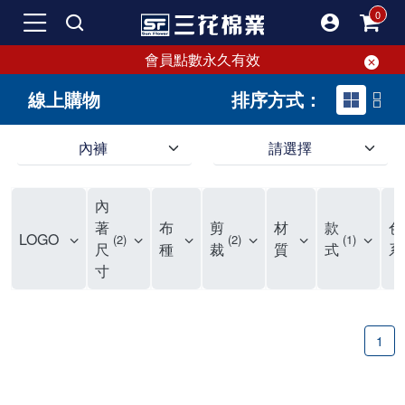
會員點數永久有效
線上購物
排序方式：
內褲
請選擇
內褲、平口褲、純棉內褲，50年優質棉製造，品質保證安心!
寬鬆立體剪裁純棉內褲、平口褲，雙層門襟設計，舒適不走光，在家可當短褲穿，一件抵兩件，超高CP值。
資深打版師打造五片式專利剪裁，行動自如不卡卡，舒適美感兼具，高品質平價好穿。買三花內褲對身體最好!
內
選擇內褲、平口褲、純棉內褲首重品質。舒適、透氣的內褲、平口褲、純棉內褲能影響健康，須謹慎挑選。三花內褲透氣不悶，值得信賴！
三花內褲、平口褲、純棉內褲50年來持續升級，符合人體工學設計，柔軟無勒痕的鬆緊帶。三花內褲是肌膚好友，口碑熱銷！
選擇內褲首重品質。三花內褲50年來不斷升級，證明其卓越品質。符合人體工學剪裁，柔軟無痕鬆緊帶，是必買首選。兼具品質與外型，與肌膚零感接觸，穿著舒適，看來有質感。三花內褲設計獨特，質料優良，專業剪裁，呵護肌膚。新鮮高品質棉材製成，多款選擇，耐洗耐穿，三花內褲絕對首選。
"內褲購買及使用經驗網友來信分享 近年來，我經常在大型連鎖賣場如佳瑪、美華泰等地看到三花內褲的展示。最近一兩年，甚至百貨公司及街頭店鋪都開始大量出現三花專櫃或專賣店。我猜測，這應該是三花在營運策略上的調整，才使得這些改變成為現實。 本來，三花內褲一直是消費者選購內褲時的熱門選項之一。內褲櫃點的增多使我更加注意到這個品牌，因此我在選購內褲時，特意多研究了一下三花內褲的設計。 先從內褲外層包裝談起，有些內褲有PP袋包裝，有些則沒有。雖然這是一件小事，但我發現朋友們中有人會介意內褲包裝沒有PP袋。他們認為沒有PP袋會使包裝不夠精美。對我來說，有PP袋確實能提升包裝的精緻度，但內褲不裝PP袋其實也算是環保。所以，這就看每個人對內褲包裝的需求和感受了。 每次購買內褲時，我都會特別帶一件五片式剪裁的內褲。三花的平口內褲被稱為全國第一件五片式剪裁內褲，這話應該不是隨便說說的，畢竟三花是一個擁有超過50年歷史的老品牌，專注於研發和改良內褲。當初，我覺得這種設計有些花俏，只是圖個新鮮買來試試，結果發現內褲多一片真的有其優勢，尤其是減少了內褲卡屁的次數。雖然這個狀況不可能完全消失，但大大增加了穿著的舒適度。 三花內褲的價格也在我能接受的範圍內，因此它逐漸成為我的心頭好。此外，內褲選購時的另一個重要因素是鬆緊帶。看內褲是否舊了，第一眼通常看鬆緊帶。故意或不小心露出內褲褲頭的時候，印象分數也是由鬆緊帶決定的。 很多內褲品牌強調鬆緊帶的造型及花樣，這類內褲非常適合一些特殊場合，如單身聯誼或約會時穿著，能夠加分不少。日常使用的內褲則建議選擇鬆緊帶不易鬆垮的，花樣其次。三花特別強調內褲鬆緊帶的耐洗度，而其他品牌鮮少提及這一點。 分場合選擇內褲是我的習慣。特殊場合內褲要講究一點，但平日則需要選擇鬆緊帶有保障的內褲。畢竟，內褲是每天陪伴我們超過12個小時的衣物，找到適合自己且耐洗耐穿高CP值的內褲才是最明智的選擇。 內褲畢竟是消耗品，定期更換非常重要。如果內褲沾染到髒污或處於潮濕的環境，就不應該撐太久。這是因為內褲長期接觸身體的重要部位，所以選擇和保養都要謹慎。 以上是我個人的內褲使用分享，並非業配，不代表任何人的立場。內褲還是要以自身體驗最為準確。希望大家都能找到適合自己的內褲，並多多支持台灣品牌。"
著
布
剪
材
款
色
LOGO
2
2
1
尺
種
裁
質
式
系
寸
1