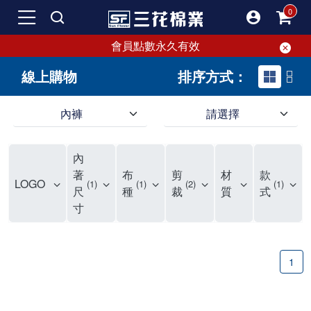
會員點數永久有效
線上購物
排序方式：
內褲
請選擇
內褲、平口褲、純棉內褲，50年優質棉製造，品質保證安心!
寬鬆立體剪裁純棉內褲、平口褲，雙層門襟設計，舒適不走光，在家可當短褲穿，一件抵兩件，超高CP值。
資深打版師打造五片式專利剪裁，行動自如不卡卡，舒適美感兼具，高品質平價好穿。買三花內褲對身體最好!
內
選擇內褲、平口褲、純棉內褲首重品質。舒適、透氣的內褲、平口褲、純棉內褲能影響健康，須謹慎挑選。三花內褲透氣不悶，值得信賴！
三花內褲、平口褲、純棉內褲50年來持續升級，符合人體工學設計，柔軟無勒痕的鬆緊帶。三花內褲是肌膚好友，口碑熱銷！
選擇內褲首重品質。三花內褲50年來不斷升級，證明其卓越品質。符合人體工學剪裁，柔軟無痕鬆緊帶，是必買首選。兼具品質與外型，與肌膚零感接觸，穿著舒適，看來有質感。三花內褲設計獨特，質料優良，專業剪裁，呵護肌膚。新鮮高品質棉材製成，多款選擇，耐洗耐穿，三花內褲絕對首選。
"內褲購買及使用經驗網友來信分享 近年來，我經常在大型連鎖賣場如佳瑪、美華泰等地看到三花內褲的展示。最近一兩年，甚至百貨公司及街頭店鋪都開始大量出現三花專櫃或專賣店。我猜測，這應該是三花在營運策略上的調整，才使得這些改變成為現實。 本來，三花內褲一直是消費者選購內褲時的熱門選項之一。內褲櫃點的增多使我更加注意到這個品牌，因此我在選購內褲時，特意多研究了一下三花內褲的設計。 先從內褲外層包裝談起，有些內褲有PP袋包裝，有些則沒有。雖然這是一件小事，但我發現朋友們中有人會介意內褲包裝沒有PP袋。他們認為沒有PP袋會使包裝不夠精美。對我來說，有PP袋確實能提升包裝的精緻度，但內褲不裝PP袋其實也算是環保。所以，這就看每個人對內褲包裝的需求和感受了。 每次購買內褲時，我都會特別帶一件五片式剪裁的內褲。三花的平口內褲被稱為全國第一件五片式剪裁內褲，這話應該不是隨便說說的，畢竟三花是一個擁有超過50年歷史的老品牌，專注於研發和改良內褲。當初，我覺得這種設計有些花俏，只是圖個新鮮買來試試，結果發現內褲多一片真的有其優勢，尤其是減少了內褲卡屁的次數。雖然這個狀況不可能完全消失，但大大增加了穿著的舒適度。 三花內褲的價格也在我能接受的範圍內，因此它逐漸成為我的心頭好。此外，內褲選購時的另一個重要因素是鬆緊帶。看內褲是否舊了，第一眼通常看鬆緊帶。故意或不小心露出內褲褲頭的時候，印象分數也是由鬆緊帶決定的。 很多內褲品牌強調鬆緊帶的造型及花樣，這類內褲非常適合一些特殊場合，如單身聯誼或約會時穿著，能夠加分不少。日常使用的內褲則建議選擇鬆緊帶不易鬆垮的，花樣其次。三花特別強調內褲鬆緊帶的耐洗度，而其他品牌鮮少提及這一點。 分場合選擇內褲是我的習慣。特殊場合內褲要講究一點，但平日則需要選擇鬆緊帶有保障的內褲。畢竟，內褲是每天陪伴我們超過12個小時的衣物，找到適合自己且耐洗耐穿高CP值的內褲才是最明智的選擇。 內褲畢竟是消耗品，定期更換非常重要。如果內褲沾染到髒污或處於潮濕的環境，就不應該撐太久。這是因為內褲長期接觸身體的重要部位，所以選擇和保養都要謹慎。 以上是我個人的內褲使用分享，並非業配，不代表任何人的立場。內褲還是要以自身體驗最為準確。希望大家都能找到適合自己的內褲，並多多支持台灣品牌。"
著
布
剪
材
款
LOGO
1
1
2
1
尺
種
裁
質
式
寸
1