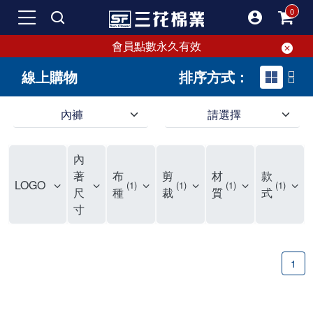
會員點數永久有效
線上購物
排序方式：
內褲
請選擇
內褲、平口褲、純棉內褲，50年優質棉製造，品質保證安心!
寬鬆立體剪裁純棉內褲、平口褲，雙層門襟設計，舒適不走光，在家可當短褲穿，一件抵兩件，超高CP值。
資深打版師打造五片式專利剪裁，行動自如不卡卡，舒適美感兼具，高品質平價好穿。買三花內褲對身體最好!
內
選擇內褲、平口褲、純棉內褲首重品質。舒適、透氣的內褲、平口褲、純棉內褲能影響健康，須謹慎挑選。三花內褲透氣不悶，值得信賴！
三花內褲、平口褲、純棉內褲50年來持續升級，符合人體工學設計，柔軟無勒痕的鬆緊帶。三花內褲是肌膚好友，口碑熱銷！
選擇內褲首重品質。三花內褲50年來不斷升級，證明其卓越品質。符合人體工學剪裁，柔軟無痕鬆緊帶，是必買首選。兼具品質與外型，與肌膚零感接觸，穿著舒適，看來有質感。三花內褲設計獨特，質料優良，專業剪裁，呵護肌膚。新鮮高品質棉材製成，多款選擇，耐洗耐穿，三花內褲絕對首選。
"內褲購買及使用經驗網友來信分享 近年來，我經常在大型連鎖賣場如佳瑪、美華泰等地看到三花內褲的展示。最近一兩年，甚至百貨公司及街頭店鋪都開始大量出現三花專櫃或專賣店。我猜測，這應該是三花在營運策略上的調整，才使得這些改變成為現實。 本來，三花內褲一直是消費者選購內褲時的熱門選項之一。內褲櫃點的增多使我更加注意到這個品牌，因此我在選購內褲時，特意多研究了一下三花內褲的設計。 先從內褲外層包裝談起，有些內褲有PP袋包裝，有些則沒有。雖然這是一件小事，但我發現朋友們中有人會介意內褲包裝沒有PP袋。他們認為沒有PP袋會使包裝不夠精美。對我來說，有PP袋確實能提升包裝的精緻度，但內褲不裝PP袋其實也算是環保。所以，這就看每個人對內褲包裝的需求和感受了。 每次購買內褲時，我都會特別帶一件五片式剪裁的內褲。三花的平口內褲被稱為全國第一件五片式剪裁內褲，這話應該不是隨便說說的，畢竟三花是一個擁有超過50年歷史的老品牌，專注於研發和改良內褲。當初，我覺得這種設計有些花俏，只是圖個新鮮買來試試，結果發現內褲多一片真的有其優勢，尤其是減少了內褲卡屁的次數。雖然這個狀況不可能完全消失，但大大增加了穿著的舒適度。 三花內褲的價格也在我能接受的範圍內，因此它逐漸成為我的心頭好。此外，內褲選購時的另一個重要因素是鬆緊帶。看內褲是否舊了，第一眼通常看鬆緊帶。故意或不小心露出內褲褲頭的時候，印象分數也是由鬆緊帶決定的。 很多內褲品牌強調鬆緊帶的造型及花樣，這類內褲非常適合一些特殊場合，如單身聯誼或約會時穿著，能夠加分不少。日常使用的內褲則建議選擇鬆緊帶不易鬆垮的，花樣其次。三花特別強調內褲鬆緊帶的耐洗度，而其他品牌鮮少提及這一點。 分場合選擇內褲是我的習慣。特殊場合內褲要講究一點，但平日則需要選擇鬆緊帶有保障的內褲。畢竟，內褲是每天陪伴我們超過12個小時的衣物，找到適合自己且耐洗耐穿高CP值的內褲才是最明智的選擇。 內褲畢竟是消耗品，定期更換非常重要。如果內褲沾染到髒污或處於潮濕的環境，就不應該撐太久。這是因為內褲長期接觸身體的重要部位，所以選擇和保養都要謹慎。 以上是我個人的內褲使用分享，並非業配，不代表任何人的立場。內褲還是要以自身體驗最為準確。希望大家都能找到適合自己的內褲，並多多支持台灣品牌。"
著
布
剪
材
款
LOGO
1
1
1
1
尺
種
裁
質
式
寸
1