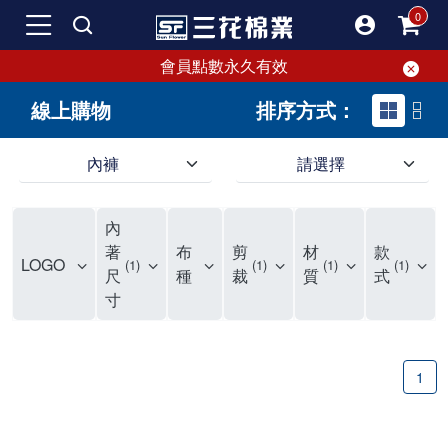
會員點數永久有效
線上購物
排序方式：
內褲
請選擇
內褲、平口褲、純棉內褲，50年優質棉製造，品質保證安心!
寬鬆立體剪裁純棉內褲、平口褲，雙層門襟設計，舒適不走光，在家可當短褲穿，一件抵兩件，超高CP值。
資深打版師打造五片式專利剪裁，行動自如不卡卡，舒適美感兼具，高品質平價好穿。買三花內褲對身體最好!
內
選擇內褲、平口褲、純棉內褲首重品質。舒適、透氣的內褲、平口褲、純棉內褲能影響健康，須謹慎挑選。三花內褲透氣不悶，值得信賴！
三花內褲、平口褲、純棉內褲50年來持續升級，符合人體工學設計，柔軟無勒痕的鬆緊帶。三花內褲是肌膚好友，口碑熱銷！
選擇內褲首重品質。三花內褲50年來不斷升級，證明其卓越品質。符合人體工學剪裁，柔軟無痕鬆緊帶，是必買首選。兼具品質與外型，與肌膚零感接觸，穿著舒適，看來有質感。三花內褲設計獨特，質料優良，專業剪裁，呵護肌膚。新鮮高品質棉材製成，多款選擇，耐洗耐穿，三花內褲絕對首選。
"內褲購買及使用經驗網友來信分享 近年來，我經常在大型連鎖賣場如佳瑪、美華泰等地看到三花內褲的展示。最近一兩年，甚至百貨公司及街頭店鋪都開始大量出現三花專櫃或專賣店。我猜測，這應該是三花在營運策略上的調整，才使得這些改變成為現實。 本來，三花內褲一直是消費者選購內褲時的熱門選項之一。內褲櫃點的增多使我更加注意到這個品牌，因此我在選購內褲時，特意多研究了一下三花內褲的設計。 先從內褲外層包裝談起，有些內褲有PP袋包裝，有些則沒有。雖然這是一件小事，但我發現朋友們中有人會介意內褲包裝沒有PP袋。他們認為沒有PP袋會使包裝不夠精美。對我來說，有PP袋確實能提升包裝的精緻度，但內褲不裝PP袋其實也算是環保。所以，這就看每個人對內褲包裝的需求和感受了。 每次購買內褲時，我都會特別帶一件五片式剪裁的內褲。三花的平口內褲被稱為全國第一件五片式剪裁內褲，這話應該不是隨便說說的，畢竟三花是一個擁有超過50年歷史的老品牌，專注於研發和改良內褲。當初，我覺得這種設計有些花俏，只是圖個新鮮買來試試，結果發現內褲多一片真的有其優勢，尤其是減少了內褲卡屁的次數。雖然這個狀況不可能完全消失，但大大增加了穿著的舒適度。 三花內褲的價格也在我能接受的範圍內，因此它逐漸成為我的心頭好。此外，內褲選購時的另一個重要因素是鬆緊帶。看內褲是否舊了，第一眼通常看鬆緊帶。故意或不小心露出內褲褲頭的時候，印象分數也是由鬆緊帶決定的。 很多內褲品牌強調鬆緊帶的造型及花樣，這類內褲非常適合一些特殊場合，如單身聯誼或約會時穿著，能夠加分不少。日常使用的內褲則建議選擇鬆緊帶不易鬆垮的，花樣其次。三花特別強調內褲鬆緊帶的耐洗度，而其他品牌鮮少提及這一點。 分場合選擇內褲是我的習慣。特殊場合內褲要講究一點，但平日則需要選擇鬆緊帶有保障的內褲。畢竟，內褲是每天陪伴我們超過12個小時的衣物，找到適合自己且耐洗耐穿高CP值的內褲才是最明智的選擇。 內褲畢竟是消耗品，定期更換非常重要。如果內褲沾染到髒污或處於潮濕的環境，就不應該撐太久。這是因為內褲長期接觸身體的重要部位，所以選擇和保養都要謹慎。 以上是我個人的內褲使用分享，並非業配，不代表任何人的立場。內褲還是要以自身體驗最為準確。希望大家都能找到適合自己的內褲，並多多支持台灣品牌。"
著
布
剪
材
款
LOGO
1
1
1
1
尺
種
裁
質
式
寸
1