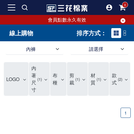
會員點數永久有效
線上購物
排序方式：
內褲
請選擇
內褲、平口褲、純棉內褲，50年優質棉製造，品質保證安心!
寬鬆立體剪裁純棉內褲、平口褲，雙層門襟設計，舒適不走光，在家可當短褲穿，一件抵兩件，超高CP值。
資深打版師打造五片式專利剪裁，行動自如不卡卡，舒適美感兼具，高品質平價好穿。買三花內褲對身體最好!
內
選擇內褲、平口褲、純棉內褲首重品質。舒適、透氣的內褲、平口褲、純棉內褲能影響健康，須謹慎挑選。三花內褲透氣不悶，值得信賴！
三花內褲、平口褲、純棉內褲50年來持續升級，符合人體工學設計，柔軟無勒痕的鬆緊帶。三花內褲是肌膚好友，口碑熱銷！
選擇內褲首重品質。三花內褲50年來不斷升級，證明其卓越品質。符合人體工學剪裁，柔軟無痕鬆緊帶，是必買首選。兼具品質與外型，與肌膚零感接觸，穿著舒適，看來有質感。三花內褲設計獨特，質料優良，專業剪裁，呵護肌膚。新鮮高品質棉材製成，多款選擇，耐洗耐穿，三花內褲絕對首選。
"內褲購買及使用經驗網友來信分享 近年來，我經常在大型連鎖賣場如佳瑪、美華泰等地看到三花內褲的展示。最近一兩年，甚至百貨公司及街頭店鋪都開始大量出現三花專櫃或專賣店。我猜測，這應該是三花在營運策略上的調整，才使得這些改變成為現實。 本來，三花內褲一直是消費者選購內褲時的熱門選項之一。內褲櫃點的增多使我更加注意到這個品牌，因此我在選購內褲時，特意多研究了一下三花內褲的設計。 先從內褲外層包裝談起，有些內褲有PP袋包裝，有些則沒有。雖然這是一件小事，但我發現朋友們中有人會介意內褲包裝沒有PP袋。他們認為沒有PP袋會使包裝不夠精美。對我來說，有PP袋確實能提升包裝的精緻度，但內褲不裝PP袋其實也算是環保。所以，這就看每個人對內褲包裝的需求和感受了。 每次購買內褲時，我都會特別帶一件五片式剪裁的內褲。三花的平口內褲被稱為全國第一件五片式剪裁內褲，這話應該不是隨便說說的，畢竟三花是一個擁有超過50年歷史的老品牌，專注於研發和改良內褲。當初，我覺得這種設計有些花俏，只是圖個新鮮買來試試，結果發現內褲多一片真的有其優勢，尤其是減少了內褲卡屁的次數。雖然這個狀況不可能完全消失，但大大增加了穿著的舒適度。 三花內褲的價格也在我能接受的範圍內，因此它逐漸成為我的心頭好。此外，內褲選購時的另一個重要因素是鬆緊帶。看內褲是否舊了，第一眼通常看鬆緊帶。故意或不小心露出內褲褲頭的時候，印象分數也是由鬆緊帶決定的。 很多內褲品牌強調鬆緊帶的造型及花樣，這類內褲非常適合一些特殊場合，如單身聯誼或約會時穿著，能夠加分不少。日常使用的內褲則建議選擇鬆緊帶不易鬆垮的，花樣其次。三花特別強調內褲鬆緊帶的耐洗度，而其他品牌鮮少提及這一點。 分場合選擇內褲是我的習慣。特殊場合內褲要講究一點，但平日則需要選擇鬆緊帶有保障的內褲。畢竟，內褲是每天陪伴我們超過12個小時的衣物，找到適合自己且耐洗耐穿高CP值的內褲才是最明智的選擇。 內褲畢竟是消耗品，定期更換非常重要。如果內褲沾染到髒污或處於潮濕的環境，就不應該撐太久。這是因為內褲長期接觸身體的重要部位，所以選擇和保養都要謹慎。 以上是我個人的內褲使用分享，並非業配，不代表任何人的立場。內褲還是要以自身體驗最為準確。希望大家都能找到適合自己的內褲，並多多支持台灣品牌。"
著
布
剪
材
款
LOGO
1
1
1
2
尺
種
裁
質
式
寸
1