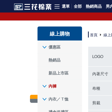
選單
全部
熱銷商品
男內
內褲、平口褲、純棉內褲，50年優質棉製造，品質保證安心!
寬鬆立體剪裁純棉內褲、平口褲，雙層門襟設計，舒適不走光，在家可當短褲穿，一件抵兩件，超高CP值。
資深打版師打造五片式專利剪裁，行動自如不卡卡，舒適美感兼具，高品質平價好穿。買三花內褲對身體最好!
線上購物
選擇內褲、平口褲、純棉內褲首重品質。舒適、透氣的內褲、平口褲、純棉內褲能影響健康，須謹慎挑選。三花內褲透氣不悶，值得信賴！
首頁
線上
三花內褲、平口褲、純棉內褲50年來持續升級，符合人體工學設計，柔軟無勒痕的鬆緊帶。三花內褲是肌膚好友，口碑熱銷！
選擇內褲首重品質。三花內褲50年來不斷升級，證明其卓越品質。符合人體工學剪裁，柔軟無痕鬆緊帶，是必買首選。兼具品質與外型，與肌膚零感接觸，穿著舒適，看來有質感。三花內褲設計獨特，質料優良，專業剪裁，呵護肌膚。新鮮高品質棉材製成，多款選擇，耐洗耐穿，三花內褲絕對首選。
"內褲購買及使用經驗網友來信分享 近年來，我經常在大型連鎖賣場如佳瑪、美華泰等地看到三花內褲的展示。最近一兩年，甚至百貨公司及街頭店鋪都開始大量出現三花專櫃或專賣店。我猜測，這應該是三花在營運策略上的調整，才使得這些改變成為現實。 本來，三花內褲一直是消費者選購內褲時的熱門選項之一。內褲櫃點的增多使我更加注意到這個品牌，因此我在選購內褲時，特意多研究了一下三花內褲的設計。 先從內褲外層包裝談起，有些內褲有PP袋包裝，有些則沒有。雖然這是一件小事，但我發現朋友們中有人會介意內褲包裝沒有PP袋。他們認為沒有PP袋會使包裝不夠精美。對我來說，有PP袋確實能提升包裝的精緻度，但內褲不裝PP袋其實也算是環保。所以，這就看每個人對內褲包裝的需求和感受了。 每次購買內褲時，我都會特別帶一件五片式剪裁的內褲。三花的平口內褲被稱為全國第一件五片式剪裁內褲，這話應該不是隨便說說的，畢竟三花是一個擁有超過50年歷史的老品牌，專注於研發和改良內褲。當初，我覺得這種設計有些花俏，只是圖個新鮮買來試試，結果發現內褲多一片真的有其優勢，尤其是減少了內褲卡屁的次數。雖然這個狀況不可能完全消失，但大大增加了穿著的舒適度。 三花內褲的價格也在我能接受的範圍內，因此它逐漸成為我的心頭好。此外，內褲選購時的另一個重要因素是鬆緊帶。看內褲是否舊了，第一眼通常看鬆緊帶。故意或不小心露出內褲褲頭的時候，印象分數也是由鬆緊帶決定的。 很多內褲品牌強調鬆緊帶的造型及花樣，這類內褲非常適合一些特殊場合，如單身聯誼或約會時穿著，能夠加分不少。日常使用的內褲則建議選擇鬆緊帶不易鬆垮的，花樣其次。三花特別強調內褲鬆緊帶的耐洗度，而其他品牌鮮少提及這一點。 分場合選擇內褲是我的習慣。特殊場合內褲要講究一點，但平日則需要選擇鬆緊帶有保障的內褲。畢竟，內褲是每天陪伴我們超過12個小時的衣物，找到適合自己且耐洗耐穿高CP值的內褲才是最明智的選擇。 內褲畢竟是消耗品，定期更換非常重要。如果內褲沾染到髒污或處於潮濕的環境，就不應該撐太久。這是因為內褲長期接觸身體的重要部位，所以選擇和保養都要謹慎。 以上是我個人的內褲使用分享，並非業配，不代表任何人的立場。內褲還是要以自身體驗最為準確。希望大家都能找到適合自己的內褲，並多多支持台灣品牌。"
優惠區
LOGO
熱銷品
新品上市區
內著尺寸
內褲
布種
內衣／Ｔ恤
剪裁
禮盒送禮區