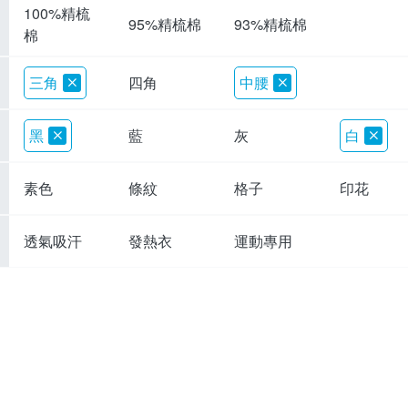
100%精梳
95%精梳棉
93%精梳棉
棉
三角
四角
中腰
黑
藍
灰
白
素色
條紋
格子
印花
透氣吸汗
發熱衣
運動專用