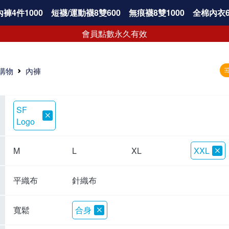
褲4件1000
短襪/運動襪8雙600
無痕襪8雙1000
全棉內衣6
會員點數永久有效
購物
內褲
SF
Logo
M
L
XL
XXL
平織布
針織布
寬鬆
合身