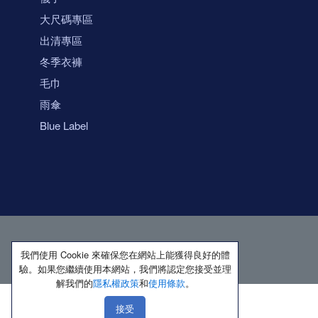
大尺碼專區
出清專區
冬季衣褲
毛巾
雨傘
Blue Label
我們使用 Cookie 來確保您在網站上能獲得良好的體
驗。如果您繼續使用本網站，我們將認定您接受並理
解我們的
隱私權政策
和
使用條款
。
接受
著作權所有 保留一切權利