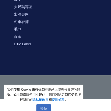
大尺碼專區
出清專區
冬季衣褲
毛巾
雨傘
Blue Label
我們使用 Cookie 來確保您在網站上能獲得良好的體
驗。如果您繼續使用本網站，我們將認定您接受並理
解我們的
隱私權政策
和
使用條款
。
接受
著作權所有 保留一切權利