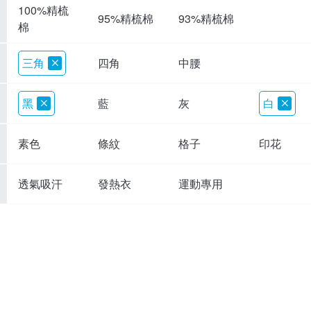
100%精梳
95%精梳棉
93%精梳棉
棉
三角
四角
中腰
黑
藍
灰
白
素色
條紋
格子
印花
透氣吸汗
發熱衣
運動專用