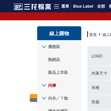
選單
Blue Label
全部
內褲、平口褲、純棉內褲，50年優質棉製造，品質保證安心!
寬鬆立體剪裁純棉內褲、平口褲，雙層門襟設計，舒適不走光，在家可當短褲穿，一件抵兩件，超高CP值。
資深打版師打造五片式專利剪裁，行動自如不卡卡，舒適美感兼具，高品質平價好穿。買三花內褲對身體最好!
線上購物
選擇內褲、平口褲、純棉內褲首重品質。舒適、透氣的內褲、平口褲、純棉內褲能影響健康，須謹慎挑選。三花內褲透氣不悶，值得信賴！
首頁
線上
三花內褲、平口褲、純棉內褲50年來持續升級，符合人體工學設計，柔軟無勒痕的鬆緊帶。三花內褲是肌膚好友，口碑熱銷！
選擇內褲首重品質。三花內褲50年來不斷升級，證明其卓越品質。符合人體工學剪裁，柔軟無痕鬆緊帶，是必買首選。兼具品質與外型，與肌膚零感接觸，穿著舒適，看來有質感。三花內褲設計獨特，質料優良，專業剪裁，呵護肌膚。新鮮高品質棉材製成，多款選擇，耐洗耐穿，三花內褲絕對首選。
"內褲購買及使用經驗網友來信分享 近年來，我經常在大型連鎖賣場如佳瑪、美華泰等地看到三花內褲的展示。最近一兩年，甚至百貨公司及街頭店鋪都開始大量出現三花專櫃或專賣店。我猜測，這應該是三花在營運策略上的調整，才使得這些改變成為現實。 本來，三花內褲一直是消費者選購內褲時的熱門選項之一。內褲櫃點的增多使我更加注意到這個品牌，因此我在選購內褲時，特意多研究了一下三花內褲的設計。 先從內褲外層包裝談起，有些內褲有PP袋包裝，有些則沒有。雖然這是一件小事，但我發現朋友們中有人會介意內褲包裝沒有PP袋。他們認為沒有PP袋會使包裝不夠精美。對我來說，有PP袋確實能提升包裝的精緻度，但內褲不裝PP袋其實也算是環保。所以，這就看每個人對內褲包裝的需求和感受了。 每次購買內褲時，我都會特別帶一件五片式剪裁的內褲。三花的平口內褲被稱為全國第一件五片式剪裁內褲，這話應該不是隨便說說的，畢竟三花是一個擁有超過50年歷史的老品牌，專注於研發和改良內褲。當初，我覺得這種設計有些花俏，只是圖個新鮮買來試試，結果發現內褲多一片真的有其優勢，尤其是減少了內褲卡屁的次數。雖然這個狀況不可能完全消失，但大大增加了穿著的舒適度。 三花內褲的價格也在我能接受的範圍內，因此它逐漸成為我的心頭好。此外，內褲選購時的另一個重要因素是鬆緊帶。看內褲是否舊了，第一眼通常看鬆緊帶。故意或不小心露出內褲褲頭的時候，印象分數也是由鬆緊帶決定的。 很多內褲品牌強調鬆緊帶的造型及花樣，這類內褲非常適合一些特殊場合，如單身聯誼或約會時穿著，能夠加分不少。日常使用的內褲則建議選擇鬆緊帶不易鬆垮的，花樣其次。三花特別強調內褲鬆緊帶的耐洗度，而其他品牌鮮少提及這一點。 分場合選擇內褲是我的習慣。特殊場合內褲要講究一點，但平日則需要選擇鬆緊帶有保障的內褲。畢竟，內褲是每天陪伴我們超過12個小時的衣物，找到適合自己且耐洗耐穿高CP值的內褲才是最明智的選擇。 內褲畢竟是消耗品，定期更換非常重要。如果內褲沾染到髒污或處於潮濕的環境，就不應該撐太久。這是因為內褲長期接觸身體的重要部位，所以選擇和保養都要謹慎。 以上是我個人的內褲使用分享，並非業配，不代表任何人的立場。內褲還是要以自身體驗最為準確。希望大家都能找到適合自己的內褲，並多多支持台灣品牌。"
優惠區
LOGO
熱銷品
新品上市區
內著尺寸
內褲
布種
內衣／Ｔ恤
剪裁
禮盒送禮區