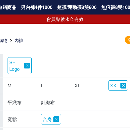
熱銷商品
男內褲4件1000
短襪/運動襪8雙600
無痕襪8雙100
會員點數永久有效
購物
內褲
SF
Logo
M
L
XL
XXL
平織布
針織布
寬鬆
合身