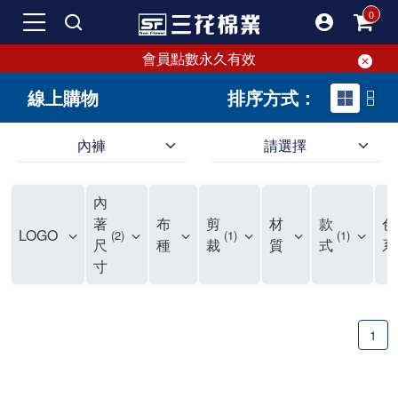
會員點數永久有效
線上購物
排序方式：
內褲
請選擇
內褲、平口褲、純棉內褲，50年優質棉製造，品質保證安心!
寬鬆立體剪裁純棉內褲、平口褲，雙層門襟設計，舒適不走光，在家可當短褲穿，一件抵兩件，超高CP值。
資深打版師打造五片式專利剪裁，行動自如不卡卡，舒適美感兼具，高品質平價好穿。買三花內褲對身體最好!
內
選擇內褲、平口褲、純棉內褲首重品質。舒適、透氣的內褲、平口褲、純棉內褲能影響健康，須謹慎挑選。三花內褲透氣不悶，值得信賴！
三花內褲、平口褲、純棉內褲50年來持續升級，符合人體工學設計，柔軟無勒痕的鬆緊帶。三花內褲是肌膚好友，口碑熱銷！
選擇內褲首重品質。三花內褲50年來不斷升級，證明其卓越品質。符合人體工學剪裁，柔軟無痕鬆緊帶，是必買首選。兼具品質與外型，與肌膚零感接觸，穿著舒適，看來有質感。三花內褲設計獨特，質料優良，專業剪裁，呵護肌膚。新鮮高品質棉材製成，多款選擇，耐洗耐穿，三花內褲絕對首選。
"內褲購買及使用經驗網友來信分享 近年來，我經常在大型連鎖賣場如佳瑪、美華泰等地看到三花內褲的展示。最近一兩年，甚至百貨公司及街頭店鋪都開始大量出現三花專櫃或專賣店。我猜測，這應該是三花在營運策略上的調整，才使得這些改變成為現實。 本來，三花內褲一直是消費者選購內褲時的熱門選項之一。內褲櫃點的增多使我更加注意到這個品牌，因此我在選購內褲時，特意多研究了一下三花內褲的設計。 先從內褲外層包裝談起，有些內褲有PP袋包裝，有些則沒有。雖然這是一件小事，但我發現朋友們中有人會介意內褲包裝沒有PP袋。他們認為沒有PP袋會使包裝不夠精美。對我來說，有PP袋確實能提升包裝的精緻度，但內褲不裝PP袋其實也算是環保。所以，這就看每個人對內褲包裝的需求和感受了。 每次購買內褲時，我都會特別帶一件五片式剪裁的內褲。三花的平口內褲被稱為全國第一件五片式剪裁內褲，這話應該不是隨便說說的，畢竟三花是一個擁有超過50年歷史的老品牌，專注於研發和改良內褲。當初，我覺得這種設計有些花俏，只是圖個新鮮買來試試，結果發現內褲多一片真的有其優勢，尤其是減少了內褲卡屁的次數。雖然這個狀況不可能完全消失，但大大增加了穿著的舒適度。 三花內褲的價格也在我能接受的範圍內，因此它逐漸成為我的心頭好。此外，內褲選購時的另一個重要因素是鬆緊帶。看內褲是否舊了，第一眼通常看鬆緊帶。故意或不小心露出內褲褲頭的時候，印象分數也是由鬆緊帶決定的。 很多內褲品牌強調鬆緊帶的造型及花樣，這類內褲非常適合一些特殊場合，如單身聯誼或約會時穿著，能夠加分不少。日常使用的內褲則建議選擇鬆緊帶不易鬆垮的，花樣其次。三花特別強調內褲鬆緊帶的耐洗度，而其他品牌鮮少提及這一點。 分場合選擇內褲是我的習慣。特殊場合內褲要講究一點，但平日則需要選擇鬆緊帶有保障的內褲。畢竟，內褲是每天陪伴我們超過12個小時的衣物，找到適合自己且耐洗耐穿高CP值的內褲才是最明智的選擇。 內褲畢竟是消耗品，定期更換非常重要。如果內褲沾染到髒污或處於潮濕的環境，就不應該撐太久。這是因為內褲長期接觸身體的重要部位，所以選擇和保養都要謹慎。 以上是我個人的內褲使用分享，並非業配，不代表任何人的立場。內褲還是要以自身體驗最為準確。希望大家都能找到適合自己的內褲，並多多支持台灣品牌。"
著
布
剪
材
款
色
LOGO
2
1
1
尺
種
裁
質
式
系
寸
1