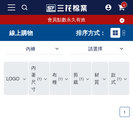
會員點數永久有效
線上購物
排序方式：
內褲
請選擇
內褲、平口褲、純棉內褲，50年優質棉製造，品質保證安心!
寬鬆立體剪裁純棉內褲、平口褲，雙層門襟設計，舒適不走光，在家可當短褲穿，一件抵兩件，超高CP值。
資深打版師打造五片式專利剪裁，行動自如不卡卡，舒適美感兼具，高品質平價好穿。買三花內褲對身體最好!
內
選擇內褲、平口褲、純棉內褲首重品質。舒適、透氣的內褲、平口褲、純棉內褲能影響健康，須謹慎挑選。三花內褲透氣不悶，值得信賴！
三花內褲、平口褲、純棉內褲50年來持續升級，符合人體工學設計，柔軟無勒痕的鬆緊帶。三花內褲是肌膚好友，口碑熱銷！
選擇內褲首重品質。三花內褲50年來不斷升級，證明其卓越品質。符合人體工學剪裁，柔軟無痕鬆緊帶，是必買首選。兼具品質與外型，與肌膚零感接觸，穿著舒適，看來有質感。三花內褲設計獨特，質料優良，專業剪裁，呵護肌膚。新鮮高品質棉材製成，多款選擇，耐洗耐穿，三花內褲絕對首選。
"內褲購買及使用經驗網友來信分享 近年來，我經常在大型連鎖賣場如佳瑪、美華泰等地看到三花內褲的展示。最近一兩年，甚至百貨公司及街頭店鋪都開始大量出現三花專櫃或專賣店。我猜測，這應該是三花在營運策略上的調整，才使得這些改變成為現實。 本來，三花內褲一直是消費者選購內褲時的熱門選項之一。內褲櫃點的增多使我更加注意到這個品牌，因此我在選購內褲時，特意多研究了一下三花內褲的設計。 先從內褲外層包裝談起，有些內褲有PP袋包裝，有些則沒有。雖然這是一件小事，但我發現朋友們中有人會介意內褲包裝沒有PP袋。他們認為沒有PP袋會使包裝不夠精美。對我來說，有PP袋確實能提升包裝的精緻度，但內褲不裝PP袋其實也算是環保。所以，這就看每個人對內褲包裝的需求和感受了。 每次購買內褲時，我都會特別帶一件五片式剪裁的內褲。三花的平口內褲被稱為全國第一件五片式剪裁內褲，這話應該不是隨便說說的，畢竟三花是一個擁有超過50年歷史的老品牌，專注於研發和改良內褲。當初，我覺得這種設計有些花俏，只是圖個新鮮買來試試，結果發現內褲多一片真的有其優勢，尤其是減少了內褲卡屁的次數。雖然這個狀況不可能完全消失，但大大增加了穿著的舒適度。 三花內褲的價格也在我能接受的範圍內，因此它逐漸成為我的心頭好。此外，內褲選購時的另一個重要因素是鬆緊帶。看內褲是否舊了，第一眼通常看鬆緊帶。故意或不小心露出內褲褲頭的時候，印象分數也是由鬆緊帶決定的。 很多內褲品牌強調鬆緊帶的造型及花樣，這類內褲非常適合一些特殊場合，如單身聯誼或約會時穿著，能夠加分不少。日常使用的內褲則建議選擇鬆緊帶不易鬆垮的，花樣其次。三花特別強調內褲鬆緊帶的耐洗度，而其他品牌鮮少提及這一點。 分場合選擇內褲是我的習慣。特殊場合內褲要講究一點，但平日則需要選擇鬆緊帶有保障的內褲。畢竟，內褲是每天陪伴我們超過12個小時的衣物，找到適合自己且耐洗耐穿高CP值的內褲才是最明智的選擇。 內褲畢竟是消耗品，定期更換非常重要。如果內褲沾染到髒污或處於潮濕的環境，就不應該撐太久。這是因為內褲長期接觸身體的重要部位，所以選擇和保養都要謹慎。 以上是我個人的內褲使用分享，並非業配，不代表任何人的立場。內褲還是要以自身體驗最為準確。希望大家都能找到適合自己的內褲，並多多支持台灣品牌。"
著
布
剪
材
款
LOGO
1
1
1
1
尺
種
裁
質
式
寸
1