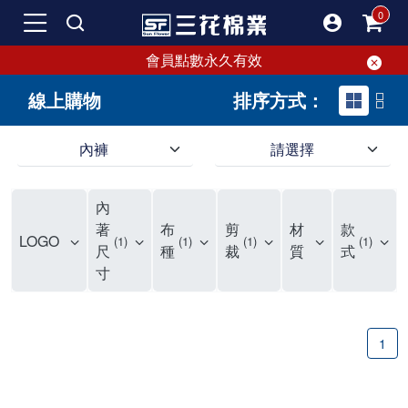
會員點數永久有效
線上購物
排序方式：
內褲
請選擇
內褲、平口褲、純棉內褲，50年優質棉製造，品質保證安心!
寬鬆立體剪裁純棉內褲、平口褲，雙層門襟設計，舒適不走光，在家可當短褲穿，一件抵兩件，超高CP值。
資深打版師打造五片式專利剪裁，行動自如不卡卡，舒適美感兼具，高品質平價好穿。買三花內褲對身體最好!
內
選擇內褲、平口褲、純棉內褲首重品質。舒適、透氣的內褲、平口褲、純棉內褲能影響健康，須謹慎挑選。三花內褲透氣不悶，值得信賴！
三花內褲、平口褲、純棉內褲50年來持續升級，符合人體工學設計，柔軟無勒痕的鬆緊帶。三花內褲是肌膚好友，口碑熱銷！
選擇內褲首重品質。三花內褲50年來不斷升級，證明其卓越品質。符合人體工學剪裁，柔軟無痕鬆緊帶，是必買首選。兼具品質與外型，與肌膚零感接觸，穿著舒適，看來有質感。三花內褲設計獨特，質料優良，專業剪裁，呵護肌膚。新鮮高品質棉材製成，多款選擇，耐洗耐穿，三花內褲絕對首選。
"內褲購買及使用經驗網友來信分享 近年來，我經常在大型連鎖賣場如佳瑪、美華泰等地看到三花內褲的展示。最近一兩年，甚至百貨公司及街頭店鋪都開始大量出現三花專櫃或專賣店。我猜測，這應該是三花在營運策略上的調整，才使得這些改變成為現實。 本來，三花內褲一直是消費者選購內褲時的熱門選項之一。內褲櫃點的增多使我更加注意到這個品牌，因此我在選購內褲時，特意多研究了一下三花內褲的設計。 先從內褲外層包裝談起，有些內褲有PP袋包裝，有些則沒有。雖然這是一件小事，但我發現朋友們中有人會介意內褲包裝沒有PP袋。他們認為沒有PP袋會使包裝不夠精美。對我來說，有PP袋確實能提升包裝的精緻度，但內褲不裝PP袋其實也算是環保。所以，這就看每個人對內褲包裝的需求和感受了。 每次購買內褲時，我都會特別帶一件五片式剪裁的內褲。三花的平口內褲被稱為全國第一件五片式剪裁內褲，這話應該不是隨便說說的，畢竟三花是一個擁有超過50年歷史的老品牌，專注於研發和改良內褲。當初，我覺得這種設計有些花俏，只是圖個新鮮買來試試，結果發現內褲多一片真的有其優勢，尤其是減少了內褲卡屁的次數。雖然這個狀況不可能完全消失，但大大增加了穿著的舒適度。 三花內褲的價格也在我能接受的範圍內，因此它逐漸成為我的心頭好。此外，內褲選購時的另一個重要因素是鬆緊帶。看內褲是否舊了，第一眼通常看鬆緊帶。故意或不小心露出內褲褲頭的時候，印象分數也是由鬆緊帶決定的。 很多內褲品牌強調鬆緊帶的造型及花樣，這類內褲非常適合一些特殊場合，如單身聯誼或約會時穿著，能夠加分不少。日常使用的內褲則建議選擇鬆緊帶不易鬆垮的，花樣其次。三花特別強調內褲鬆緊帶的耐洗度，而其他品牌鮮少提及這一點。 分場合選擇內褲是我的習慣。特殊場合內褲要講究一點，但平日則需要選擇鬆緊帶有保障的內褲。畢竟，內褲是每天陪伴我們超過12個小時的衣物，找到適合自己且耐洗耐穿高CP值的內褲才是最明智的選擇。 內褲畢竟是消耗品，定期更換非常重要。如果內褲沾染到髒污或處於潮濕的環境，就不應該撐太久。這是因為內褲長期接觸身體的重要部位，所以選擇和保養都要謹慎。 以上是我個人的內褲使用分享，並非業配，不代表任何人的立場。內褲還是要以自身體驗最為準確。希望大家都能找到適合自己的內褲，並多多支持台灣品牌。"
著
布
剪
材
款
LOGO
1
1
1
1
尺
種
裁
質
式
寸
1