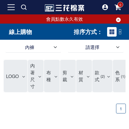
會員點數永久有效
線上購物
排序方式：
內褲
請選擇
內褲、平口褲、純棉內褲，50年優質棉製造，品質保證安心!
寬鬆立體剪裁純棉內褲、平口褲，雙層門襟設計，舒適不走光，在家可當短褲穿，一件抵兩件，超高CP值。
資深打版師打造五片式專利剪裁，行動自如不卡卡，舒適美感兼具，高品質平價好穿。買三花內褲對身體最好!
內
選擇內褲、平口褲、純棉內褲首重品質。舒適、透氣的內褲、平口褲、純棉內褲能影響健康，須謹慎挑選。三花內褲透氣不悶，值得信賴！
三花內褲、平口褲、純棉內褲50年來持續升級，符合人體工學設計，柔軟無勒痕的鬆緊帶。三花內褲是肌膚好友，口碑熱銷！
選擇內褲首重品質。三花內褲50年來不斷升級，證明其卓越品質。符合人體工學剪裁，柔軟無痕鬆緊帶，是必買首選。兼具品質與外型，與肌膚零感接觸，穿著舒適，看來有質感。三花內褲設計獨特，質料優良，專業剪裁，呵護肌膚。新鮮高品質棉材製成，多款選擇，耐洗耐穿，三花內褲絕對首選。
"內褲購買及使用經驗網友來信分享 近年來，我經常在大型連鎖賣場如佳瑪、美華泰等地看到三花內褲的展示。最近一兩年，甚至百貨公司及街頭店鋪都開始大量出現三花專櫃或專賣店。我猜測，這應該是三花在營運策略上的調整，才使得這些改變成為現實。 本來，三花內褲一直是消費者選購內褲時的熱門選項之一。內褲櫃點的增多使我更加注意到這個品牌，因此我在選購內褲時，特意多研究了一下三花內褲的設計。 先從內褲外層包裝談起，有些內褲有PP袋包裝，有些則沒有。雖然這是一件小事，但我發現朋友們中有人會介意內褲包裝沒有PP袋。他們認為沒有PP袋會使包裝不夠精美。對我來說，有PP袋確實能提升包裝的精緻度，但內褲不裝PP袋其實也算是環保。所以，這就看每個人對內褲包裝的需求和感受了。 每次購買內褲時，我都會特別帶一件五片式剪裁的內褲。三花的平口內褲被稱為全國第一件五片式剪裁內褲，這話應該不是隨便說說的，畢竟三花是一個擁有超過50年歷史的老品牌，專注於研發和改良內褲。當初，我覺得這種設計有些花俏，只是圖個新鮮買來試試，結果發現內褲多一片真的有其優勢，尤其是減少了內褲卡屁的次數。雖然這個狀況不可能完全消失，但大大增加了穿著的舒適度。 三花內褲的價格也在我能接受的範圍內，因此它逐漸成為我的心頭好。此外，內褲選購時的另一個重要因素是鬆緊帶。看內褲是否舊了，第一眼通常看鬆緊帶。故意或不小心露出內褲褲頭的時候，印象分數也是由鬆緊帶決定的。 很多內褲品牌強調鬆緊帶的造型及花樣，這類內褲非常適合一些特殊場合，如單身聯誼或約會時穿著，能夠加分不少。日常使用的內褲則建議選擇鬆緊帶不易鬆垮的，花樣其次。三花特別強調內褲鬆緊帶的耐洗度，而其他品牌鮮少提及這一點。 分場合選擇內褲是我的習慣。特殊場合內褲要講究一點，但平日則需要選擇鬆緊帶有保障的內褲。畢竟，內褲是每天陪伴我們超過12個小時的衣物，找到適合自己且耐洗耐穿高CP值的內褲才是最明智的選擇。 內褲畢竟是消耗品，定期更換非常重要。如果內褲沾染到髒污或處於潮濕的環境，就不應該撐太久。這是因為內褲長期接觸身體的重要部位，所以選擇和保養都要謹慎。 以上是我個人的內褲使用分享，並非業配，不代表任何人的立場。內褲還是要以自身體驗最為準確。希望大家都能找到適合自己的內褲，並多多支持台灣品牌。"
著
布
剪
材
款
色
LOGO
2
1
尺
種
裁
質
式
系
寸
1