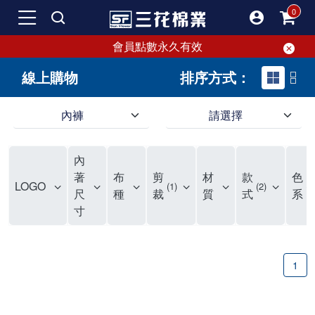
會員點數永久有效
線上購物
排序方式：
內褲
請選擇
內褲、平口褲、純棉內褲，50年優質棉製造，品質保證安心!
寬鬆立體剪裁純棉內褲、平口褲，雙層門襟設計，舒適不走光，在家可當短褲穿，一件抵兩件，超高CP值。
資深打版師打造五片式專利剪裁，行動自如不卡卡，舒適美感兼具，高品質平價好穿。買三花內褲對身體最好!
內
選擇內褲、平口褲、純棉內褲首重品質。舒適、透氣的內褲、平口褲、純棉內褲能影響健康，須謹慎挑選。三花內褲透氣不悶，值得信賴！
三花內褲、平口褲、純棉內褲50年來持續升級，符合人體工學設計，柔軟無勒痕的鬆緊帶。三花內褲是肌膚好友，口碑熱銷！
選擇內褲首重品質。三花內褲50年來不斷升級，證明其卓越品質。符合人體工學剪裁，柔軟無痕鬆緊帶，是必買首選。兼具品質與外型，與肌膚零感接觸，穿著舒適，看來有質感。三花內褲設計獨特，質料優良，專業剪裁，呵護肌膚。新鮮高品質棉材製成，多款選擇，耐洗耐穿，三花內褲絕對首選。
"內褲購買及使用經驗網友來信分享 近年來，我經常在大型連鎖賣場如佳瑪、美華泰等地看到三花內褲的展示。最近一兩年，甚至百貨公司及街頭店鋪都開始大量出現三花專櫃或專賣店。我猜測，這應該是三花在營運策略上的調整，才使得這些改變成為現實。 本來，三花內褲一直是消費者選購內褲時的熱門選項之一。內褲櫃點的增多使我更加注意到這個品牌，因此我在選購內褲時，特意多研究了一下三花內褲的設計。 先從內褲外層包裝談起，有些內褲有PP袋包裝，有些則沒有。雖然這是一件小事，但我發現朋友們中有人會介意內褲包裝沒有PP袋。他們認為沒有PP袋會使包裝不夠精美。對我來說，有PP袋確實能提升包裝的精緻度，但內褲不裝PP袋其實也算是環保。所以，這就看每個人對內褲包裝的需求和感受了。 每次購買內褲時，我都會特別帶一件五片式剪裁的內褲。三花的平口內褲被稱為全國第一件五片式剪裁內褲，這話應該不是隨便說說的，畢竟三花是一個擁有超過50年歷史的老品牌，專注於研發和改良內褲。當初，我覺得這種設計有些花俏，只是圖個新鮮買來試試，結果發現內褲多一片真的有其優勢，尤其是減少了內褲卡屁的次數。雖然這個狀況不可能完全消失，但大大增加了穿著的舒適度。 三花內褲的價格也在我能接受的範圍內，因此它逐漸成為我的心頭好。此外，內褲選購時的另一個重要因素是鬆緊帶。看內褲是否舊了，第一眼通常看鬆緊帶。故意或不小心露出內褲褲頭的時候，印象分數也是由鬆緊帶決定的。 很多內褲品牌強調鬆緊帶的造型及花樣，這類內褲非常適合一些特殊場合，如單身聯誼或約會時穿著，能夠加分不少。日常使用的內褲則建議選擇鬆緊帶不易鬆垮的，花樣其次。三花特別強調內褲鬆緊帶的耐洗度，而其他品牌鮮少提及這一點。 分場合選擇內褲是我的習慣。特殊場合內褲要講究一點，但平日則需要選擇鬆緊帶有保障的內褲。畢竟，內褲是每天陪伴我們超過12個小時的衣物，找到適合自己且耐洗耐穿高CP值的內褲才是最明智的選擇。 內褲畢竟是消耗品，定期更換非常重要。如果內褲沾染到髒污或處於潮濕的環境，就不應該撐太久。這是因為內褲長期接觸身體的重要部位，所以選擇和保養都要謹慎。 以上是我個人的內褲使用分享，並非業配，不代表任何人的立場。內褲還是要以自身體驗最為準確。希望大家都能找到適合自己的內褲，並多多支持台灣品牌。"
著
布
剪
材
款
色
LOGO
1
2
2
尺
種
裁
質
式
系
寸
1