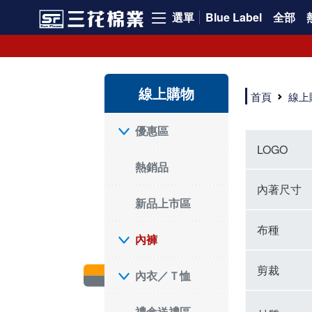
選單
Blue Label
全部
內褲、平口褲、純棉內褲，50年優質棉製造，品質保證安心!
寬鬆立體剪裁純棉內褲、平口褲，雙層門襟設計，舒適不走光，在家可當短褲穿，一件抵兩件，超高CP值。
資深打版師打造五片式專利剪裁，行動自如不卡卡，舒適美感兼具，高品質平價好穿。買三花內褲對身體最好!
線上購物
選擇內褲、平口褲、純棉內褲首重品質。舒適、透氣的內褲、平口褲、純棉內褲能影響健康，須謹慎挑選。三花內褲透氣不悶，值得信賴！
首頁
線上
三花內褲、平口褲、純棉內褲50年來持續升級，符合人體工學設計，柔軟無勒痕的鬆緊帶。三花內褲是肌膚好友，口碑熱銷！
選擇內褲首重品質。三花內褲50年來不斷升級，證明其卓越品質。符合人體工學剪裁，柔軟無痕鬆緊帶，是必買首選。兼具品質與外型，與肌膚零感接觸，穿著舒適，看來有質感。三花內褲設計獨特，質料優良，專業剪裁，呵護肌膚。新鮮高品質棉材製成，多款選擇，耐洗耐穿，三花內褲絕對首選。
"內褲購買及使用經驗網友來信分享 近年來，我經常在大型連鎖賣場如佳瑪、美華泰等地看到三花內褲的展示。最近一兩年，甚至百貨公司及街頭店鋪都開始大量出現三花專櫃或專賣店。我猜測，這應該是三花在營運策略上的調整，才使得這些改變成為現實。 本來，三花內褲一直是消費者選購內褲時的熱門選項之一。內褲櫃點的增多使我更加注意到這個品牌，因此我在選購內褲時，特意多研究了一下三花內褲的設計。 先從內褲外層包裝談起，有些內褲有PP袋包裝，有些則沒有。雖然這是一件小事，但我發現朋友們中有人會介意內褲包裝沒有PP袋。他們認為沒有PP袋會使包裝不夠精美。對我來說，有PP袋確實能提升包裝的精緻度，但內褲不裝PP袋其實也算是環保。所以，這就看每個人對內褲包裝的需求和感受了。 每次購買內褲時，我都會特別帶一件五片式剪裁的內褲。三花的平口內褲被稱為全國第一件五片式剪裁內褲，這話應該不是隨便說說的，畢竟三花是一個擁有超過50年歷史的老品牌，專注於研發和改良內褲。當初，我覺得這種設計有些花俏，只是圖個新鮮買來試試，結果發現內褲多一片真的有其優勢，尤其是減少了內褲卡屁的次數。雖然這個狀況不可能完全消失，但大大增加了穿著的舒適度。 三花內褲的價格也在我能接受的範圍內，因此它逐漸成為我的心頭好。此外，內褲選購時的另一個重要因素是鬆緊帶。看內褲是否舊了，第一眼通常看鬆緊帶。故意或不小心露出內褲褲頭的時候，印象分數也是由鬆緊帶決定的。 很多內褲品牌強調鬆緊帶的造型及花樣，這類內褲非常適合一些特殊場合，如單身聯誼或約會時穿著，能夠加分不少。日常使用的內褲則建議選擇鬆緊帶不易鬆垮的，花樣其次。三花特別強調內褲鬆緊帶的耐洗度，而其他品牌鮮少提及這一點。 分場合選擇內褲是我的習慣。特殊場合內褲要講究一點，但平日則需要選擇鬆緊帶有保障的內褲。畢竟，內褲是每天陪伴我們超過12個小時的衣物，找到適合自己且耐洗耐穿高CP值的內褲才是最明智的選擇。 內褲畢竟是消耗品，定期更換非常重要。如果內褲沾染到髒污或處於潮濕的環境，就不應該撐太久。這是因為內褲長期接觸身體的重要部位，所以選擇和保養都要謹慎。 以上是我個人的內褲使用分享，並非業配，不代表任何人的立場。內褲還是要以自身體驗最為準確。希望大家都能找到適合自己的內褲，並多多支持台灣品牌。"
優惠區
LOGO
熱銷品
內著尺寸
新品上市區
布種
內褲
剪裁
內衣／Ｔ恤
禮盒送禮區