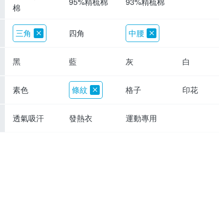
95%精梳棉
93%精梳棉
棉
三角
四角
中腰
黑
藍
灰
白
素色
條紋
格子
印花
透氣吸汗
發熱衣
運動專用