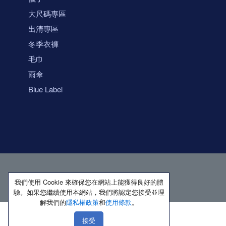
大尺碼專區
出清專區
冬季衣褲
毛巾
雨傘
Blue Label
我們使用 Cookie 來確保您在網站上能獲得良好的體
驗。如果您繼續使用本網站，我們將認定您接受並理
解我們的
隱私權政策
和
使用條款
。
接受
著作權所有 保留一切權利