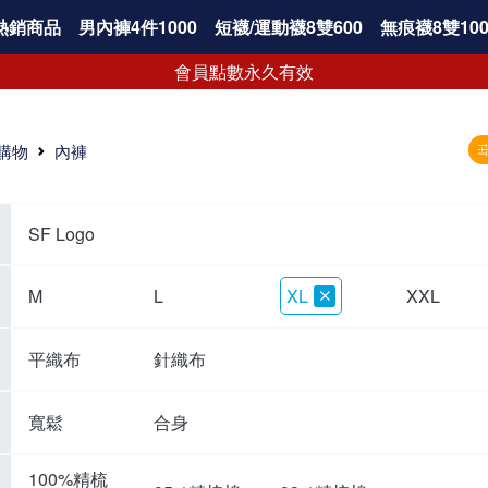
熱銷商品
男內褲4件1000
短襪/運動襪8雙600
無痕襪8雙100
會員點數永久有效
購物
內褲
SF Logo
M
L
XL
XXL
平織布
針織布
寬鬆
合身
100%精梳