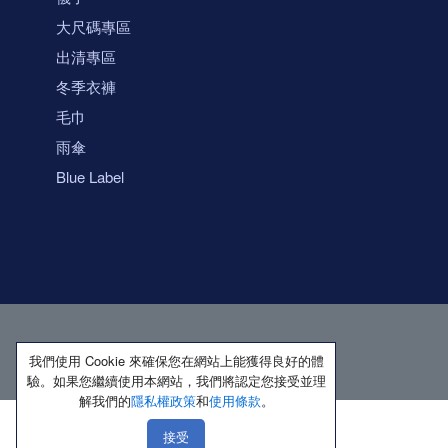
大尺碼專區
出清專區
冬季衣褲
毛巾
雨傘
Blue Label
我們使用 Cookie 來確保您在網站上能獲得良好的體
驗。如果您繼續使用本網站，我們將認定您接受並理
解我們的
隱私權政策
和
使用條款
。
接受
著作權所有 保留一切權利