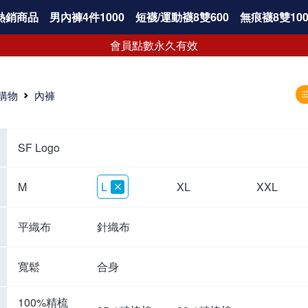
熱銷商品
男內褲4件1000
短襪/運動襪8雙600
無痕襪8雙100
會員點數永久有效
購物
內褲
SF Logo
M
L
XL
XXL
平織布
針織布
寬鬆
合身
100%精梳