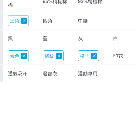
95%精梳棉
93%精梳棉
棉
三角
四角
中腰
黑
藍
灰
白
素色
條紋
格子
印花
透氣吸汗
發熱衣
運動專用