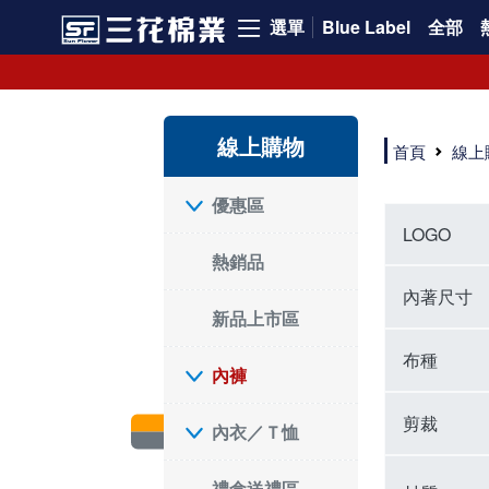
選單
Blue Label
全部
內褲、平口褲、純棉內褲，50年優質棉製造，品質保證安心!
寬鬆立體剪裁純棉內褲、平口褲，雙層門襟設計，舒適不走光，在家可當短褲穿，一件抵兩件，超高CP值。
資深打版師打造五片式專利剪裁，行動自如不卡卡，舒適美感兼具，高品質平價好穿。買三花內褲對身體最好!
線上購物
選擇內褲、平口褲、純棉內褲首重品質。舒適、透氣的內褲、平口褲、純棉內褲能影響健康，須謹慎挑選。三花內褲透氣不悶，值得信賴！
首頁
線上
三花內褲、平口褲、純棉內褲50年來持續升級，符合人體工學設計，柔軟無勒痕的鬆緊帶。三花內褲是肌膚好友，口碑熱銷！
選擇內褲首重品質。三花內褲50年來不斷升級，證明其卓越品質。符合人體工學剪裁，柔軟無痕鬆緊帶，是必買首選。兼具品質與外型，與肌膚零感接觸，穿著舒適，看來有質感。三花內褲設計獨特，質料優良，專業剪裁，呵護肌膚。新鮮高品質棉材製成，多款選擇，耐洗耐穿，三花內褲絕對首選。
"內褲購買及使用經驗網友來信分享 近年來，我經常在大型連鎖賣場如佳瑪、美華泰等地看到三花內褲的展示。最近一兩年，甚至百貨公司及街頭店鋪都開始大量出現三花專櫃或專賣店。我猜測，這應該是三花在營運策略上的調整，才使得這些改變成為現實。 本來，三花內褲一直是消費者選購內褲時的熱門選項之一。內褲櫃點的增多使我更加注意到這個品牌，因此我在選購內褲時，特意多研究了一下三花內褲的設計。 先從內褲外層包裝談起，有些內褲有PP袋包裝，有些則沒有。雖然這是一件小事，但我發現朋友們中有人會介意內褲包裝沒有PP袋。他們認為沒有PP袋會使包裝不夠精美。對我來說，有PP袋確實能提升包裝的精緻度，但內褲不裝PP袋其實也算是環保。所以，這就看每個人對內褲包裝的需求和感受了。 每次購買內褲時，我都會特別帶一件五片式剪裁的內褲。三花的平口內褲被稱為全國第一件五片式剪裁內褲，這話應該不是隨便說說的，畢竟三花是一個擁有超過50年歷史的老品牌，專注於研發和改良內褲。當初，我覺得這種設計有些花俏，只是圖個新鮮買來試試，結果發現內褲多一片真的有其優勢，尤其是減少了內褲卡屁的次數。雖然這個狀況不可能完全消失，但大大增加了穿著的舒適度。 三花內褲的價格也在我能接受的範圍內，因此它逐漸成為我的心頭好。此外，內褲選購時的另一個重要因素是鬆緊帶。看內褲是否舊了，第一眼通常看鬆緊帶。故意或不小心露出內褲褲頭的時候，印象分數也是由鬆緊帶決定的。 很多內褲品牌強調鬆緊帶的造型及花樣，這類內褲非常適合一些特殊場合，如單身聯誼或約會時穿著，能夠加分不少。日常使用的內褲則建議選擇鬆緊帶不易鬆垮的，花樣其次。三花特別強調內褲鬆緊帶的耐洗度，而其他品牌鮮少提及這一點。 分場合選擇內褲是我的習慣。特殊場合內褲要講究一點，但平日則需要選擇鬆緊帶有保障的內褲。畢竟，內褲是每天陪伴我們超過12個小時的衣物，找到適合自己且耐洗耐穿高CP值的內褲才是最明智的選擇。 內褲畢竟是消耗品，定期更換非常重要。如果內褲沾染到髒污或處於潮濕的環境，就不應該撐太久。這是因為內褲長期接觸身體的重要部位，所以選擇和保養都要謹慎。 以上是我個人的內褲使用分享，並非業配，不代表任何人的立場。內褲還是要以自身體驗最為準確。希望大家都能找到適合自己的內褲，並多多支持台灣品牌。"
優惠區
LOGO
熱銷品
內著尺寸
新品上市區
布種
內褲
剪裁
內衣／Ｔ恤
禮盒送禮區