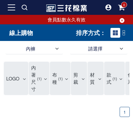
會員點數永久有效
線上購物
排序方式：
內褲
請選擇
內褲、平口褲、純棉內褲，50年優質棉製造，品質保證安心!
寬鬆立體剪裁純棉內褲、平口褲，雙層門襟設計，舒適不走光，在家可當短褲穿，一件抵兩件，超高CP值。
資深打版師打造五片式專利剪裁，行動自如不卡卡，舒適美感兼具，高品質平價好穿。買三花內褲對身體最好!
內
選擇內褲、平口褲、純棉內褲首重品質。舒適、透氣的內褲、平口褲、純棉內褲能影響健康，須謹慎挑選。三花內褲透氣不悶，值得信賴！
三花內褲、平口褲、純棉內褲50年來持續升級，符合人體工學設計，柔軟無勒痕的鬆緊帶。三花內褲是肌膚好友，口碑熱銷！
選擇內褲首重品質。三花內褲50年來不斷升級，證明其卓越品質。符合人體工學剪裁，柔軟無痕鬆緊帶，是必買首選。兼具品質與外型，與肌膚零感接觸，穿著舒適，看來有質感。三花內褲設計獨特，質料優良，專業剪裁，呵護肌膚。新鮮高品質棉材製成，多款選擇，耐洗耐穿，三花內褲絕對首選。
"內褲購買及使用經驗網友來信分享 近年來，我經常在大型連鎖賣場如佳瑪、美華泰等地看到三花內褲的展示。最近一兩年，甚至百貨公司及街頭店鋪都開始大量出現三花專櫃或專賣店。我猜測，這應該是三花在營運策略上的調整，才使得這些改變成為現實。 本來，三花內褲一直是消費者選購內褲時的熱門選項之一。內褲櫃點的增多使我更加注意到這個品牌，因此我在選購內褲時，特意多研究了一下三花內褲的設計。 先從內褲外層包裝談起，有些內褲有PP袋包裝，有些則沒有。雖然這是一件小事，但我發現朋友們中有人會介意內褲包裝沒有PP袋。他們認為沒有PP袋會使包裝不夠精美。對我來說，有PP袋確實能提升包裝的精緻度，但內褲不裝PP袋其實也算是環保。所以，這就看每個人對內褲包裝的需求和感受了。 每次購買內褲時，我都會特別帶一件五片式剪裁的內褲。三花的平口內褲被稱為全國第一件五片式剪裁內褲，這話應該不是隨便說說的，畢竟三花是一個擁有超過50年歷史的老品牌，專注於研發和改良內褲。當初，我覺得這種設計有些花俏，只是圖個新鮮買來試試，結果發現內褲多一片真的有其優勢，尤其是減少了內褲卡屁的次數。雖然這個狀況不可能完全消失，但大大增加了穿著的舒適度。 三花內褲的價格也在我能接受的範圍內，因此它逐漸成為我的心頭好。此外，內褲選購時的另一個重要因素是鬆緊帶。看內褲是否舊了，第一眼通常看鬆緊帶。故意或不小心露出內褲褲頭的時候，印象分數也是由鬆緊帶決定的。 很多內褲品牌強調鬆緊帶的造型及花樣，這類內褲非常適合一些特殊場合，如單身聯誼或約會時穿著，能夠加分不少。日常使用的內褲則建議選擇鬆緊帶不易鬆垮的，花樣其次。三花特別強調內褲鬆緊帶的耐洗度，而其他品牌鮮少提及這一點。 分場合選擇內褲是我的習慣。特殊場合內褲要講究一點，但平日則需要選擇鬆緊帶有保障的內褲。畢竟，內褲是每天陪伴我們超過12個小時的衣物，找到適合自己且耐洗耐穿高CP值的內褲才是最明智的選擇。 內褲畢竟是消耗品，定期更換非常重要。如果內褲沾染到髒污或處於潮濕的環境，就不應該撐太久。這是因為內褲長期接觸身體的重要部位，所以選擇和保養都要謹慎。 以上是我個人的內褲使用分享，並非業配，不代表任何人的立場。內褲還是要以自身體驗最為準確。希望大家都能找到適合自己的內褲，並多多支持台灣品牌。"
著
布
剪
材
款
色
LOGO
1
1
1
尺
種
裁
質
式
系
寸
1