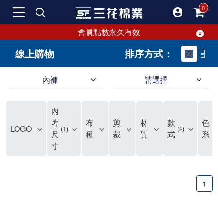
會員點數永久有效
線上購物
排序方式：
內褲
請選擇
內褲、平口褲、純棉內褲，50年優質棉製造，品質保證安心!
寬鬆立體剪裁純棉內褲、平口褲，雙層門襟設計，舒適不走光，在家可當短褲穿，一件抵兩件，超高CP值。
資深打版師打造五片式專利剪裁，行動自如不卡卡，舒適美感兼具，高品質平價好穿。買三花內褲對身體最好!
內
選擇內褲、平口褲、純棉內褲首重品質。舒適、透氣的內褲、平口褲、純棉內褲能影響健康，須謹慎挑選。三花內褲透氣不悶，值得信賴！
三花內褲、平口褲、純棉內褲50年來持續升級，符合人體工學設計，柔軟無勒痕的鬆緊帶。三花內褲是肌膚好友，口碑熱銷！
選擇內褲首重品質。三花內褲50年來不斷升級，證明其卓越品質。符合人體工學剪裁，柔軟無痕鬆緊帶，是必買首選。兼具品質與外型，與肌膚零感接觸，穿著舒適，看來有質感。三花內褲設計獨特，質料優良，專業剪裁，呵護肌膚。新鮮高品質棉材製成，多款選擇，耐洗耐穿，三花內褲絕對首選。
"內褲購買及使用經驗網友來信分享 近年來，我經常在大型連鎖賣場如佳瑪、美華泰等地看到三花內褲的展示。最近一兩年，甚至百貨公司及街頭店鋪都開始大量出現三花專櫃或專賣店。我猜測，這應該是三花在營運策略上的調整，才使得這些改變成為現實。 本來，三花內褲一直是消費者選購內褲時的熱門選項之一。內褲櫃點的增多使我更加注意到這個品牌，因此我在選購內褲時，特意多研究了一下三花內褲的設計。 先從內褲外層包裝談起，有些內褲有PP袋包裝，有些則沒有。雖然這是一件小事，但我發現朋友們中有人會介意內褲包裝沒有PP袋。他們認為沒有PP袋會使包裝不夠精美。對我來說，有PP袋確實能提升包裝的精緻度，但內褲不裝PP袋其實也算是環保。所以，這就看每個人對內褲包裝的需求和感受了。 每次購買內褲時，我都會特別帶一件五片式剪裁的內褲。三花的平口內褲被稱為全國第一件五片式剪裁內褲，這話應該不是隨便說說的，畢竟三花是一個擁有超過50年歷史的老品牌，專注於研發和改良內褲。當初，我覺得這種設計有些花俏，只是圖個新鮮買來試試，結果發現內褲多一片真的有其優勢，尤其是減少了內褲卡屁的次數。雖然這個狀況不可能完全消失，但大大增加了穿著的舒適度。 三花內褲的價格也在我能接受的範圍內，因此它逐漸成為我的心頭好。此外，內褲選購時的另一個重要因素是鬆緊帶。看內褲是否舊了，第一眼通常看鬆緊帶。故意或不小心露出內褲褲頭的時候，印象分數也是由鬆緊帶決定的。 很多內褲品牌強調鬆緊帶的造型及花樣，這類內褲非常適合一些特殊場合，如單身聯誼或約會時穿著，能夠加分不少。日常使用的內褲則建議選擇鬆緊帶不易鬆垮的，花樣其次。三花特別強調內褲鬆緊帶的耐洗度，而其他品牌鮮少提及這一點。 分場合選擇內褲是我的習慣。特殊場合內褲要講究一點，但平日則需要選擇鬆緊帶有保障的內褲。畢竟，內褲是每天陪伴我們超過12個小時的衣物，找到適合自己且耐洗耐穿高CP值的內褲才是最明智的選擇。 內褲畢竟是消耗品，定期更換非常重要。如果內褲沾染到髒污或處於潮濕的環境，就不應該撐太久。這是因為內褲長期接觸身體的重要部位，所以選擇和保養都要謹慎。 以上是我個人的內褲使用分享，並非業配，不代表任何人的立場。內褲還是要以自身體驗最為準確。希望大家都能找到適合自己的內褲，並多多支持台灣品牌。"
著
布
剪
材
款
色
LOGO
1
2
3
尺
種
裁
質
式
系
寸
1