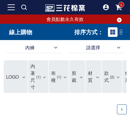
會員點數永久有效
線上購物
排序方式：
內褲
請選擇
內褲、平口褲、純棉內褲，50年優質棉製造，品質保證安心!
寬鬆立體剪裁純棉內褲、平口褲，雙層門襟設計，舒適不走光，在家可當短褲穿，一件抵兩件，超高CP值。
資深打版師打造五片式專利剪裁，行動自如不卡卡，舒適美感兼具，高品質平價好穿。買三花內褲對身體最好!
內
選擇內褲、平口褲、純棉內褲首重品質。舒適、透氣的內褲、平口褲、純棉內褲能影響健康，須謹慎挑選。三花內褲透氣不悶，值得信賴！
三花內褲、平口褲、純棉內褲50年來持續升級，符合人體工學設計，柔軟無勒痕的鬆緊帶。三花內褲是肌膚好友，口碑熱銷！
選擇內褲首重品質。三花內褲50年來不斷升級，證明其卓越品質。符合人體工學剪裁，柔軟無痕鬆緊帶，是必買首選。兼具品質與外型，與肌膚零感接觸，穿著舒適，看來有質感。三花內褲設計獨特，質料優良，專業剪裁，呵護肌膚。新鮮高品質棉材製成，多款選擇，耐洗耐穿，三花內褲絕對首選。
"內褲購買及使用經驗網友來信分享 近年來，我經常在大型連鎖賣場如佳瑪、美華泰等地看到三花內褲的展示。最近一兩年，甚至百貨公司及街頭店鋪都開始大量出現三花專櫃或專賣店。我猜測，這應該是三花在營運策略上的調整，才使得這些改變成為現實。 本來，三花內褲一直是消費者選購內褲時的熱門選項之一。內褲櫃點的增多使我更加注意到這個品牌，因此我在選購內褲時，特意多研究了一下三花內褲的設計。 先從內褲外層包裝談起，有些內褲有PP袋包裝，有些則沒有。雖然這是一件小事，但我發現朋友們中有人會介意內褲包裝沒有PP袋。他們認為沒有PP袋會使包裝不夠精美。對我來說，有PP袋確實能提升包裝的精緻度，但內褲不裝PP袋其實也算是環保。所以，這就看每個人對內褲包裝的需求和感受了。 每次購買內褲時，我都會特別帶一件五片式剪裁的內褲。三花的平口內褲被稱為全國第一件五片式剪裁內褲，這話應該不是隨便說說的，畢竟三花是一個擁有超過50年歷史的老品牌，專注於研發和改良內褲。當初，我覺得這種設計有些花俏，只是圖個新鮮買來試試，結果發現內褲多一片真的有其優勢，尤其是減少了內褲卡屁的次數。雖然這個狀況不可能完全消失，但大大增加了穿著的舒適度。 三花內褲的價格也在我能接受的範圍內，因此它逐漸成為我的心頭好。此外，內褲選購時的另一個重要因素是鬆緊帶。看內褲是否舊了，第一眼通常看鬆緊帶。故意或不小心露出內褲褲頭的時候，印象分數也是由鬆緊帶決定的。 很多內褲品牌強調鬆緊帶的造型及花樣，這類內褲非常適合一些特殊場合，如單身聯誼或約會時穿著，能夠加分不少。日常使用的內褲則建議選擇鬆緊帶不易鬆垮的，花樣其次。三花特別強調內褲鬆緊帶的耐洗度，而其他品牌鮮少提及這一點。 分場合選擇內褲是我的習慣。特殊場合內褲要講究一點，但平日則需要選擇鬆緊帶有保障的內褲。畢竟，內褲是每天陪伴我們超過12個小時的衣物，找到適合自己且耐洗耐穿高CP值的內褲才是最明智的選擇。 內褲畢竟是消耗品，定期更換非常重要。如果內褲沾染到髒污或處於潮濕的環境，就不應該撐太久。這是因為內褲長期接觸身體的重要部位，所以選擇和保養都要謹慎。 以上是我個人的內褲使用分享，並非業配，不代表任何人的立場。內褲還是要以自身體驗最為準確。希望大家都能找到適合自己的內褲，並多多支持台灣品牌。"
著
布
剪
材
款
色
LOGO
1
1
2
尺
種
裁
質
式
系
寸
1