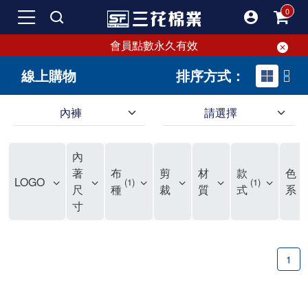
會員點數永久有效
線上購物
排序方式：
內褲
請選擇
內褲、平口褲、純棉內褲，50年優質棉製造，品質保證安心!
寬鬆立體剪裁純棉內褲、平口褲，雙層門襟設計，舒適不走光，在家可當短褲穿，一件抵兩件，超高CP值。
資深打版師打造五片式專利剪裁，行動自如不卡卡，舒適美感兼具，高品質平價好穿。買三花內褲對身體最好!
內
選擇內褲、平口褲、純棉內褲首重品質。舒適、透氣的內褲、平口褲、純棉內褲能影響健康，須謹慎挑選。三花內褲透氣不悶，值得信賴！
三花內褲、平口褲、純棉內褲50年來持續升級，符合人體工學設計，柔軟無勒痕的鬆緊帶。三花內褲是肌膚好友，口碑熱銷！
選擇內褲首重品質。三花內褲50年來不斷升級，證明其卓越品質。符合人體工學剪裁，柔軟無痕鬆緊帶，是必買首選。兼具品質與外型，與肌膚零感接觸，穿著舒適，看來有質感。三花內褲設計獨特，質料優良，專業剪裁，呵護肌膚。新鮮高品質棉材製成，多款選擇，耐洗耐穿，三花內褲絕對首選。
"內褲購買及使用經驗網友來信分享 近年來，我經常在大型連鎖賣場如佳瑪、美華泰等地看到三花內褲的展示。最近一兩年，甚至百貨公司及街頭店鋪都開始大量出現三花專櫃或專賣店。我猜測，這應該是三花在營運策略上的調整，才使得這些改變成為現實。 本來，三花內褲一直是消費者選購內褲時的熱門選項之一。內褲櫃點的增多使我更加注意到這個品牌，因此我在選購內褲時，特意多研究了一下三花內褲的設計。 先從內褲外層包裝談起，有些內褲有PP袋包裝，有些則沒有。雖然這是一件小事，但我發現朋友們中有人會介意內褲包裝沒有PP袋。他們認為沒有PP袋會使包裝不夠精美。對我來說，有PP袋確實能提升包裝的精緻度，但內褲不裝PP袋其實也算是環保。所以，這就看每個人對內褲包裝的需求和感受了。 每次購買內褲時，我都會特別帶一件五片式剪裁的內褲。三花的平口內褲被稱為全國第一件五片式剪裁內褲，這話應該不是隨便說說的，畢竟三花是一個擁有超過50年歷史的老品牌，專注於研發和改良內褲。當初，我覺得這種設計有些花俏，只是圖個新鮮買來試試，結果發現內褲多一片真的有其優勢，尤其是減少了內褲卡屁的次數。雖然這個狀況不可能完全消失，但大大增加了穿著的舒適度。 三花內褲的價格也在我能接受的範圍內，因此它逐漸成為我的心頭好。此外，內褲選購時的另一個重要因素是鬆緊帶。看內褲是否舊了，第一眼通常看鬆緊帶。故意或不小心露出內褲褲頭的時候，印象分數也是由鬆緊帶決定的。 很多內褲品牌強調鬆緊帶的造型及花樣，這類內褲非常適合一些特殊場合，如單身聯誼或約會時穿著，能夠加分不少。日常使用的內褲則建議選擇鬆緊帶不易鬆垮的，花樣其次。三花特別強調內褲鬆緊帶的耐洗度，而其他品牌鮮少提及這一點。 分場合選擇內褲是我的習慣。特殊場合內褲要講究一點，但平日則需要選擇鬆緊帶有保障的內褲。畢竟，內褲是每天陪伴我們超過12個小時的衣物，找到適合自己且耐洗耐穿高CP值的內褲才是最明智的選擇。 內褲畢竟是消耗品，定期更換非常重要。如果內褲沾染到髒污或處於潮濕的環境，就不應該撐太久。這是因為內褲長期接觸身體的重要部位，所以選擇和保養都要謹慎。 以上是我個人的內褲使用分享，並非業配，不代表任何人的立場。內褲還是要以自身體驗最為準確。希望大家都能找到適合自己的內褲，並多多支持台灣品牌。"
著
布
剪
材
款
色
LOGO
1
1
4
尺
種
裁
質
式
系
寸
1