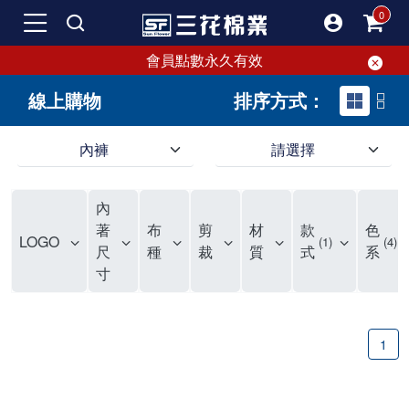
會員點數永久有效
線上購物
排序方式：
內褲
請選擇
內褲、平口褲、純棉內褲，50年優質棉製造，品質保證安心!
寬鬆立體剪裁純棉內褲、平口褲，雙層門襟設計，舒適不走光，在家可當短褲穿，一件抵兩件，超高CP值。
資深打版師打造五片式專利剪裁，行動自如不卡卡，舒適美感兼具，高品質平價好穿。買三花內褲對身體最好!
內
選擇內褲、平口褲、純棉內褲首重品質。舒適、透氣的內褲、平口褲、純棉內褲能影響健康，須謹慎挑選。三花內褲透氣不悶，值得信賴！
三花內褲、平口褲、純棉內褲50年來持續升級，符合人體工學設計，柔軟無勒痕的鬆緊帶。三花內褲是肌膚好友，口碑熱銷！
選擇內褲首重品質。三花內褲50年來不斷升級，證明其卓越品質。符合人體工學剪裁，柔軟無痕鬆緊帶，是必買首選。兼具品質與外型，與肌膚零感接觸，穿著舒適，看來有質感。三花內褲設計獨特，質料優良，專業剪裁，呵護肌膚。新鮮高品質棉材製成，多款選擇，耐洗耐穿，三花內褲絕對首選。
"內褲購買及使用經驗網友來信分享 近年來，我經常在大型連鎖賣場如佳瑪、美華泰等地看到三花內褲的展示。最近一兩年，甚至百貨公司及街頭店鋪都開始大量出現三花專櫃或專賣店。我猜測，這應該是三花在營運策略上的調整，才使得這些改變成為現實。 本來，三花內褲一直是消費者選購內褲時的熱門選項之一。內褲櫃點的增多使我更加注意到這個品牌，因此我在選購內褲時，特意多研究了一下三花內褲的設計。 先從內褲外層包裝談起，有些內褲有PP袋包裝，有些則沒有。雖然這是一件小事，但我發現朋友們中有人會介意內褲包裝沒有PP袋。他們認為沒有PP袋會使包裝不夠精美。對我來說，有PP袋確實能提升包裝的精緻度，但內褲不裝PP袋其實也算是環保。所以，這就看每個人對內褲包裝的需求和感受了。 每次購買內褲時，我都會特別帶一件五片式剪裁的內褲。三花的平口內褲被稱為全國第一件五片式剪裁內褲，這話應該不是隨便說說的，畢竟三花是一個擁有超過50年歷史的老品牌，專注於研發和改良內褲。當初，我覺得這種設計有些花俏，只是圖個新鮮買來試試，結果發現內褲多一片真的有其優勢，尤其是減少了內褲卡屁的次數。雖然這個狀況不可能完全消失，但大大增加了穿著的舒適度。 三花內褲的價格也在我能接受的範圍內，因此它逐漸成為我的心頭好。此外，內褲選購時的另一個重要因素是鬆緊帶。看內褲是否舊了，第一眼通常看鬆緊帶。故意或不小心露出內褲褲頭的時候，印象分數也是由鬆緊帶決定的。 很多內褲品牌強調鬆緊帶的造型及花樣，這類內褲非常適合一些特殊場合，如單身聯誼或約會時穿著，能夠加分不少。日常使用的內褲則建議選擇鬆緊帶不易鬆垮的，花樣其次。三花特別強調內褲鬆緊帶的耐洗度，而其他品牌鮮少提及這一點。 分場合選擇內褲是我的習慣。特殊場合內褲要講究一點，但平日則需要選擇鬆緊帶有保障的內褲。畢竟，內褲是每天陪伴我們超過12個小時的衣物，找到適合自己且耐洗耐穿高CP值的內褲才是最明智的選擇。 內褲畢竟是消耗品，定期更換非常重要。如果內褲沾染到髒污或處於潮濕的環境，就不應該撐太久。這是因為內褲長期接觸身體的重要部位，所以選擇和保養都要謹慎。 以上是我個人的內褲使用分享，並非業配，不代表任何人的立場。內褲還是要以自身體驗最為準確。希望大家都能找到適合自己的內褲，並多多支持台灣品牌。"
著
布
剪
材
款
色
LOGO
1
4
尺
種
裁
質
式
系
寸
1