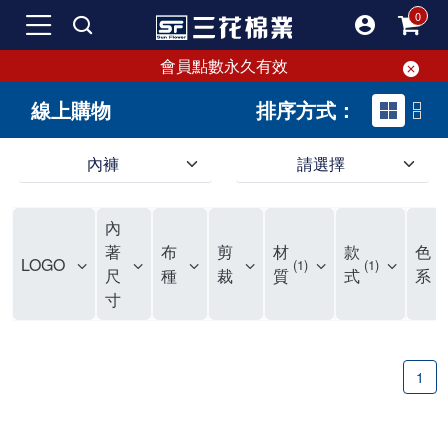
會員點數永久有效
線上購物
排序方式：
內褲
請選擇
內褲、平口褲、純棉內褲，50年優質棉製造，品質保證安心!
寬鬆立體剪裁純棉內褲、平口褲，雙層門襟設計，舒適不走光，在家可當短褲穿，一件抵兩件，超高CP值。
資深打版師打造五片式專利剪裁，行動自如不卡卡，舒適美感兼具，高品質平價好穿。買三花內褲對身體最好!
內
選擇內褲、平口褲、純棉內褲首重品質。舒適、透氣的內褲、平口褲、純棉內褲能影響健康，須謹慎挑選。三花內褲透氣不悶，值得信賴！
三花內褲、平口褲、純棉內褲50年來持續升級，符合人體工學設計，柔軟無勒痕的鬆緊帶。三花內褲是肌膚好友，口碑熱銷！
選擇內褲首重品質。三花內褲50年來不斷升級，證明其卓越品質。符合人體工學剪裁，柔軟無痕鬆緊帶，是必買首選。兼具品質與外型，與肌膚零感接觸，穿著舒適，看來有質感。三花內褲設計獨特，質料優良，專業剪裁，呵護肌膚。新鮮高品質棉材製成，多款選擇，耐洗耐穿，三花內褲絕對首選。
"內褲購買及使用經驗網友來信分享 近年來，我經常在大型連鎖賣場如佳瑪、美華泰等地看到三花內褲的展示。最近一兩年，甚至百貨公司及街頭店鋪都開始大量出現三花專櫃或專賣店。我猜測，這應該是三花在營運策略上的調整，才使得這些改變成為現實。 本來，三花內褲一直是消費者選購內褲時的熱門選項之一。內褲櫃點的增多使我更加注意到這個品牌，因此我在選購內褲時，特意多研究了一下三花內褲的設計。 先從內褲外層包裝談起，有些內褲有PP袋包裝，有些則沒有。雖然這是一件小事，但我發現朋友們中有人會介意內褲包裝沒有PP袋。他們認為沒有PP袋會使包裝不夠精美。對我來說，有PP袋確實能提升包裝的精緻度，但內褲不裝PP袋其實也算是環保。所以，這就看每個人對內褲包裝的需求和感受了。 每次購買內褲時，我都會特別帶一件五片式剪裁的內褲。三花的平口內褲被稱為全國第一件五片式剪裁內褲，這話應該不是隨便說說的，畢竟三花是一個擁有超過50年歷史的老品牌，專注於研發和改良內褲。當初，我覺得這種設計有些花俏，只是圖個新鮮買來試試，結果發現內褲多一片真的有其優勢，尤其是減少了內褲卡屁的次數。雖然這個狀況不可能完全消失，但大大增加了穿著的舒適度。 三花內褲的價格也在我能接受的範圍內，因此它逐漸成為我的心頭好。此外，內褲選購時的另一個重要因素是鬆緊帶。看內褲是否舊了，第一眼通常看鬆緊帶。故意或不小心露出內褲褲頭的時候，印象分數也是由鬆緊帶決定的。 很多內褲品牌強調鬆緊帶的造型及花樣，這類內褲非常適合一些特殊場合，如單身聯誼或約會時穿著，能夠加分不少。日常使用的內褲則建議選擇鬆緊帶不易鬆垮的，花樣其次。三花特別強調內褲鬆緊帶的耐洗度，而其他品牌鮮少提及這一點。 分場合選擇內褲是我的習慣。特殊場合內褲要講究一點，但平日則需要選擇鬆緊帶有保障的內褲。畢竟，內褲是每天陪伴我們超過12個小時的衣物，找到適合自己且耐洗耐穿高CP值的內褲才是最明智的選擇。 內褲畢竟是消耗品，定期更換非常重要。如果內褲沾染到髒污或處於潮濕的環境，就不應該撐太久。這是因為內褲長期接觸身體的重要部位，所以選擇和保養都要謹慎。 以上是我個人的內褲使用分享，並非業配，不代表任何人的立場。內褲還是要以自身體驗最為準確。希望大家都能找到適合自己的內褲，並多多支持台灣品牌。"
著
布
剪
材
款
色
LOGO
1
1
2
尺
種
裁
質
式
系
寸
1