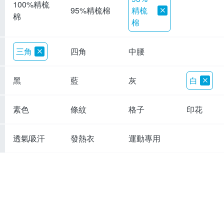
100%精梳
精梳
95%精梳棉
棉
棉
三角
四角
中腰
黑
藍
灰
白
素色
條紋
格子
印花
透氣吸汗
發熱衣
運動專用