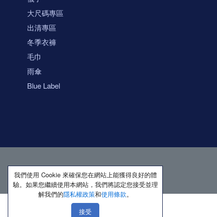
大尺碼專區
出清專區
冬季衣褲
毛巾
雨傘
Blue Label
我們使用 Cookie 來確保您在網站上能獲得良好的體
驗。如果您繼續使用本網站，我們將認定您接受並理
解我們的
隱私權政策
和
使用條款
。
接受
著作權所有 保留一切權利