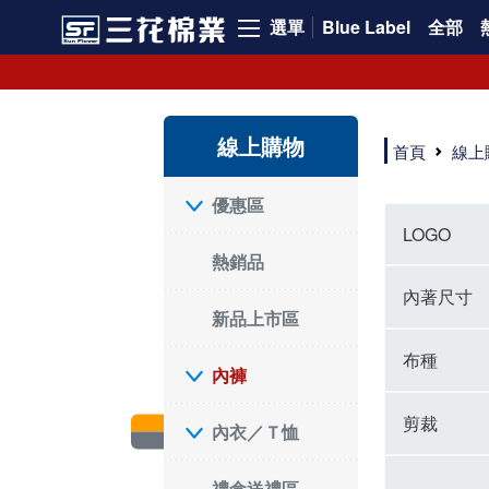
選單
Blue Label
全部
內褲、平口褲、純棉內褲，50年優質棉製造，品質保證安心!
寬鬆立體剪裁純棉內褲、平口褲，雙層門襟設計，舒適不走光，在家可當短褲穿，一件抵兩件，超高CP值。
資深打版師打造五片式專利剪裁，行動自如不卡卡，舒適美感兼具，高品質平價好穿。買三花內褲對身體最好!
線上購物
選擇內褲、平口褲、純棉內褲首重品質。舒適、透氣的內褲、平口褲、純棉內褲能影響健康，須謹慎挑選。三花內褲透氣不悶，值得信賴！
首頁
線上
三花內褲、平口褲、純棉內褲50年來持續升級，符合人體工學設計，柔軟無勒痕的鬆緊帶。三花內褲是肌膚好友，口碑熱銷！
選擇內褲首重品質。三花內褲50年來不斷升級，證明其卓越品質。符合人體工學剪裁，柔軟無痕鬆緊帶，是必買首選。兼具品質與外型，與肌膚零感接觸，穿著舒適，看來有質感。三花內褲設計獨特，質料優良，專業剪裁，呵護肌膚。新鮮高品質棉材製成，多款選擇，耐洗耐穿，三花內褲絕對首選。
"內褲購買及使用經驗網友來信分享 近年來，我經常在大型連鎖賣場如佳瑪、美華泰等地看到三花內褲的展示。最近一兩年，甚至百貨公司及街頭店鋪都開始大量出現三花專櫃或專賣店。我猜測，這應該是三花在營運策略上的調整，才使得這些改變成為現實。 本來，三花內褲一直是消費者選購內褲時的熱門選項之一。內褲櫃點的增多使我更加注意到這個品牌，因此我在選購內褲時，特意多研究了一下三花內褲的設計。 先從內褲外層包裝談起，有些內褲有PP袋包裝，有些則沒有。雖然這是一件小事，但我發現朋友們中有人會介意內褲包裝沒有PP袋。他們認為沒有PP袋會使包裝不夠精美。對我來說，有PP袋確實能提升包裝的精緻度，但內褲不裝PP袋其實也算是環保。所以，這就看每個人對內褲包裝的需求和感受了。 每次購買內褲時，我都會特別帶一件五片式剪裁的內褲。三花的平口內褲被稱為全國第一件五片式剪裁內褲，這話應該不是隨便說說的，畢竟三花是一個擁有超過50年歷史的老品牌，專注於研發和改良內褲。當初，我覺得這種設計有些花俏，只是圖個新鮮買來試試，結果發現內褲多一片真的有其優勢，尤其是減少了內褲卡屁的次數。雖然這個狀況不可能完全消失，但大大增加了穿著的舒適度。 三花內褲的價格也在我能接受的範圍內，因此它逐漸成為我的心頭好。此外，內褲選購時的另一個重要因素是鬆緊帶。看內褲是否舊了，第一眼通常看鬆緊帶。故意或不小心露出內褲褲頭的時候，印象分數也是由鬆緊帶決定的。 很多內褲品牌強調鬆緊帶的造型及花樣，這類內褲非常適合一些特殊場合，如單身聯誼或約會時穿著，能夠加分不少。日常使用的內褲則建議選擇鬆緊帶不易鬆垮的，花樣其次。三花特別強調內褲鬆緊帶的耐洗度，而其他品牌鮮少提及這一點。 分場合選擇內褲是我的習慣。特殊場合內褲要講究一點，但平日則需要選擇鬆緊帶有保障的內褲。畢竟，內褲是每天陪伴我們超過12個小時的衣物，找到適合自己且耐洗耐穿高CP值的內褲才是最明智的選擇。 內褲畢竟是消耗品，定期更換非常重要。如果內褲沾染到髒污或處於潮濕的環境，就不應該撐太久。這是因為內褲長期接觸身體的重要部位，所以選擇和保養都要謹慎。 以上是我個人的內褲使用分享，並非業配，不代表任何人的立場。內褲還是要以自身體驗最為準確。希望大家都能找到適合自己的內褲，並多多支持台灣品牌。"
優惠區
LOGO
熱銷品
內著尺寸
新品上市區
布種
內褲
剪裁
內衣／Ｔ恤
禮盒送禮區