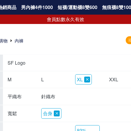
熱銷商品
男內褲4件1000
短襪/運動襪8雙600
無痕襪8雙100
會員點數永久有效
購物
內褲
SF Logo
M
L
XL
XXL
平織布
針織布
寬鬆
合身
93%