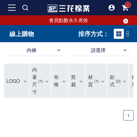
會員點數永久有效
線上購物
排序方式：
內褲
請選擇
內褲、平口褲、純棉內褲，50年優質棉製造，品質保證安心!
寬鬆立體剪裁純棉內褲、平口褲，雙層門襟設計，舒適不走光，在家可當短褲穿，一件抵兩件，超高CP值。
資深打版師打造五片式專利剪裁，行動自如不卡卡，舒適美感兼具，高品質平價好穿。買三花內褲對身體最好!
內
選擇內褲、平口褲、純棉內褲首重品質。舒適、透氣的內褲、平口褲、純棉內褲能影響健康，須謹慎挑選。三花內褲透氣不悶，值得信賴！
三花內褲、平口褲、純棉內褲50年來持續升級，符合人體工學設計，柔軟無勒痕的鬆緊帶。三花內褲是肌膚好友，口碑熱銷！
選擇內褲首重品質。三花內褲50年來不斷升級，證明其卓越品質。符合人體工學剪裁，柔軟無痕鬆緊帶，是必買首選。兼具品質與外型，與肌膚零感接觸，穿著舒適，看來有質感。三花內褲設計獨特，質料優良，專業剪裁，呵護肌膚。新鮮高品質棉材製成，多款選擇，耐洗耐穿，三花內褲絕對首選。
"內褲購買及使用經驗網友來信分享 近年來，我經常在大型連鎖賣場如佳瑪、美華泰等地看到三花內褲的展示。最近一兩年，甚至百貨公司及街頭店鋪都開始大量出現三花專櫃或專賣店。我猜測，這應該是三花在營運策略上的調整，才使得這些改變成為現實。 本來，三花內褲一直是消費者選購內褲時的熱門選項之一。內褲櫃點的增多使我更加注意到這個品牌，因此我在選購內褲時，特意多研究了一下三花內褲的設計。 先從內褲外層包裝談起，有些內褲有PP袋包裝，有些則沒有。雖然這是一件小事，但我發現朋友們中有人會介意內褲包裝沒有PP袋。他們認為沒有PP袋會使包裝不夠精美。對我來說，有PP袋確實能提升包裝的精緻度，但內褲不裝PP袋其實也算是環保。所以，這就看每個人對內褲包裝的需求和感受了。 每次購買內褲時，我都會特別帶一件五片式剪裁的內褲。三花的平口內褲被稱為全國第一件五片式剪裁內褲，這話應該不是隨便說說的，畢竟三花是一個擁有超過50年歷史的老品牌，專注於研發和改良內褲。當初，我覺得這種設計有些花俏，只是圖個新鮮買來試試，結果發現內褲多一片真的有其優勢，尤其是減少了內褲卡屁的次數。雖然這個狀況不可能完全消失，但大大增加了穿著的舒適度。 三花內褲的價格也在我能接受的範圍內，因此它逐漸成為我的心頭好。此外，內褲選購時的另一個重要因素是鬆緊帶。看內褲是否舊了，第一眼通常看鬆緊帶。故意或不小心露出內褲褲頭的時候，印象分數也是由鬆緊帶決定的。 很多內褲品牌強調鬆緊帶的造型及花樣，這類內褲非常適合一些特殊場合，如單身聯誼或約會時穿著，能夠加分不少。日常使用的內褲則建議選擇鬆緊帶不易鬆垮的，花樣其次。三花特別強調內褲鬆緊帶的耐洗度，而其他品牌鮮少提及這一點。 分場合選擇內褲是我的習慣。特殊場合內褲要講究一點，但平日則需要選擇鬆緊帶有保障的內褲。畢竟，內褲是每天陪伴我們超過12個小時的衣物，找到適合自己且耐洗耐穿高CP值的內褲才是最明智的選擇。 內褲畢竟是消耗品，定期更換非常重要。如果內褲沾染到髒污或處於潮濕的環境，就不應該撐太久。這是因為內褲長期接觸身體的重要部位，所以選擇和保養都要謹慎。 以上是我個人的內褲使用分享，並非業配，不代表任何人的立場。內褲還是要以自身體驗最為準確。希望大家都能找到適合自己的內褲，並多多支持台灣品牌。"
著
布
剪
材
款
色
LOGO
1
1
2
尺
種
裁
質
式
系
寸
1