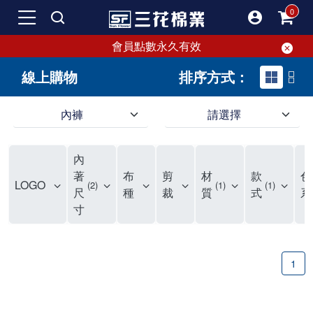
會員點數永久有效
線上購物
排序方式：
內褲
請選擇
內褲、平口褲、純棉內褲，50年優質棉製造，品質保證安心!
寬鬆立體剪裁純棉內褲、平口褲，雙層門襟設計，舒適不走光，在家可當短褲穿，一件抵兩件，超高CP值。
資深打版師打造五片式專利剪裁，行動自如不卡卡，舒適美感兼具，高品質平價好穿。買三花內褲對身體最好!
內
選擇內褲、平口褲、純棉內褲首重品質。舒適、透氣的內褲、平口褲、純棉內褲能影響健康，須謹慎挑選。三花內褲透氣不悶，值得信賴！
三花內褲、平口褲、純棉內褲50年來持續升級，符合人體工學設計，柔軟無勒痕的鬆緊帶。三花內褲是肌膚好友，口碑熱銷！
選擇內褲首重品質。三花內褲50年來不斷升級，證明其卓越品質。符合人體工學剪裁，柔軟無痕鬆緊帶，是必買首選。兼具品質與外型，與肌膚零感接觸，穿著舒適，看來有質感。三花內褲設計獨特，質料優良，專業剪裁，呵護肌膚。新鮮高品質棉材製成，多款選擇，耐洗耐穿，三花內褲絕對首選。
"內褲購買及使用經驗網友來信分享 近年來，我經常在大型連鎖賣場如佳瑪、美華泰等地看到三花內褲的展示。最近一兩年，甚至百貨公司及街頭店鋪都開始大量出現三花專櫃或專賣店。我猜測，這應該是三花在營運策略上的調整，才使得這些改變成為現實。 本來，三花內褲一直是消費者選購內褲時的熱門選項之一。內褲櫃點的增多使我更加注意到這個品牌，因此我在選購內褲時，特意多研究了一下三花內褲的設計。 先從內褲外層包裝談起，有些內褲有PP袋包裝，有些則沒有。雖然這是一件小事，但我發現朋友們中有人會介意內褲包裝沒有PP袋。他們認為沒有PP袋會使包裝不夠精美。對我來說，有PP袋確實能提升包裝的精緻度，但內褲不裝PP袋其實也算是環保。所以，這就看每個人對內褲包裝的需求和感受了。 每次購買內褲時，我都會特別帶一件五片式剪裁的內褲。三花的平口內褲被稱為全國第一件五片式剪裁內褲，這話應該不是隨便說說的，畢竟三花是一個擁有超過50年歷史的老品牌，專注於研發和改良內褲。當初，我覺得這種設計有些花俏，只是圖個新鮮買來試試，結果發現內褲多一片真的有其優勢，尤其是減少了內褲卡屁的次數。雖然這個狀況不可能完全消失，但大大增加了穿著的舒適度。 三花內褲的價格也在我能接受的範圍內，因此它逐漸成為我的心頭好。此外，內褲選購時的另一個重要因素是鬆緊帶。看內褲是否舊了，第一眼通常看鬆緊帶。故意或不小心露出內褲褲頭的時候，印象分數也是由鬆緊帶決定的。 很多內褲品牌強調鬆緊帶的造型及花樣，這類內褲非常適合一些特殊場合，如單身聯誼或約會時穿著，能夠加分不少。日常使用的內褲則建議選擇鬆緊帶不易鬆垮的，花樣其次。三花特別強調內褲鬆緊帶的耐洗度，而其他品牌鮮少提及這一點。 分場合選擇內褲是我的習慣。特殊場合內褲要講究一點，但平日則需要選擇鬆緊帶有保障的內褲。畢竟，內褲是每天陪伴我們超過12個小時的衣物，找到適合自己且耐洗耐穿高CP值的內褲才是最明智的選擇。 內褲畢竟是消耗品，定期更換非常重要。如果內褲沾染到髒污或處於潮濕的環境，就不應該撐太久。這是因為內褲長期接觸身體的重要部位，所以選擇和保養都要謹慎。 以上是我個人的內褲使用分享，並非業配，不代表任何人的立場。內褲還是要以自身體驗最為準確。希望大家都能找到適合自己的內褲，並多多支持台灣品牌。"
著
布
剪
材
款
色
LOGO
2
1
1
尺
種
裁
質
式
系
寸
1