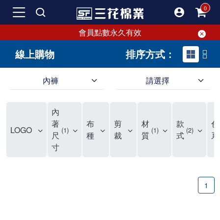
會員點數永久有效
線上購物
排序方式：
內褲
請選擇
內褲、平口褲、純棉內褲，50年優質棉製造，品質保證安心!
寬鬆立體剪裁純棉內褲、平口褲，雙層門襟設計，舒適不走光，在家可當短褲穿，一件抵兩件，超高CP值。
資深打版師打造五片式專利剪裁，行動自如不卡卡，舒適美感兼具，高品質平價好穿。買三花內褲對身體最好!
內
選擇內褲、平口褲、純棉內褲首重品質。舒適、透氣的內褲、平口褲、純棉內褲能影響健康，須謹慎挑選。三花內褲透氣不悶，值得信賴！
三花內褲、平口褲、純棉內褲50年來持續升級，符合人體工學設計，柔軟無勒痕的鬆緊帶。三花內褲是肌膚好友，口碑熱銷！
選擇內褲首重品質。三花內褲50年來不斷升級，證明其卓越品質。符合人體工學剪裁，柔軟無痕鬆緊帶，是必買首選。兼具品質與外型，與肌膚零感接觸，穿著舒適，看來有質感。三花內褲設計獨特，質料優良，專業剪裁，呵護肌膚。新鮮高品質棉材製成，多款選擇，耐洗耐穿，三花內褲絕對首選。
"內褲購買及使用經驗網友來信分享 近年來，我經常在大型連鎖賣場如佳瑪、美華泰等地看到三花內褲的展示。最近一兩年，甚至百貨公司及街頭店鋪都開始大量出現三花專櫃或專賣店。我猜測，這應該是三花在營運策略上的調整，才使得這些改變成為現實。 本來，三花內褲一直是消費者選購內褲時的熱門選項之一。內褲櫃點的增多使我更加注意到這個品牌，因此我在選購內褲時，特意多研究了一下三花內褲的設計。 先從內褲外層包裝談起，有些內褲有PP袋包裝，有些則沒有。雖然這是一件小事，但我發現朋友們中有人會介意內褲包裝沒有PP袋。他們認為沒有PP袋會使包裝不夠精美。對我來說，有PP袋確實能提升包裝的精緻度，但內褲不裝PP袋其實也算是環保。所以，這就看每個人對內褲包裝的需求和感受了。 每次購買內褲時，我都會特別帶一件五片式剪裁的內褲。三花的平口內褲被稱為全國第一件五片式剪裁內褲，這話應該不是隨便說說的，畢竟三花是一個擁有超過50年歷史的老品牌，專注於研發和改良內褲。當初，我覺得這種設計有些花俏，只是圖個新鮮買來試試，結果發現內褲多一片真的有其優勢，尤其是減少了內褲卡屁的次數。雖然這個狀況不可能完全消失，但大大增加了穿著的舒適度。 三花內褲的價格也在我能接受的範圍內，因此它逐漸成為我的心頭好。此外，內褲選購時的另一個重要因素是鬆緊帶。看內褲是否舊了，第一眼通常看鬆緊帶。故意或不小心露出內褲褲頭的時候，印象分數也是由鬆緊帶決定的。 很多內褲品牌強調鬆緊帶的造型及花樣，這類內褲非常適合一些特殊場合，如單身聯誼或約會時穿著，能夠加分不少。日常使用的內褲則建議選擇鬆緊帶不易鬆垮的，花樣其次。三花特別強調內褲鬆緊帶的耐洗度，而其他品牌鮮少提及這一點。 分場合選擇內褲是我的習慣。特殊場合內褲要講究一點，但平日則需要選擇鬆緊帶有保障的內褲。畢竟，內褲是每天陪伴我們超過12個小時的衣物，找到適合自己且耐洗耐穿高CP值的內褲才是最明智的選擇。 內褲畢竟是消耗品，定期更換非常重要。如果內褲沾染到髒污或處於潮濕的環境，就不應該撐太久。這是因為內褲長期接觸身體的重要部位，所以選擇和保養都要謹慎。 以上是我個人的內褲使用分享，並非業配，不代表任何人的立場。內褲還是要以自身體驗最為準確。希望大家都能找到適合自己的內褲，並多多支持台灣品牌。"
著
布
剪
材
款
色
LOGO
1
1
2
尺
種
裁
質
式
系
寸
1