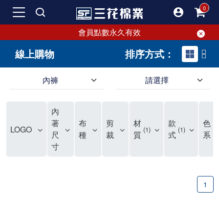
會員點數永久有效
線上購物
排序方式：
內褲
請選擇
內褲、平口褲、純棉內褲，50年優質棉製造，品質保證安心!
寬鬆立體剪裁純棉內褲、平口褲，雙層門襟設計，舒適不走光，在家可當短褲穿，一件抵兩件，超高CP值。
資深打版師打造五片式專利剪裁，行動自如不卡卡，舒適美感兼具，高品質平價好穿。買三花內褲對身體最好!
內
選擇內褲、平口褲、純棉內褲首重品質。舒適、透氣的內褲、平口褲、純棉內褲能影響健康，須謹慎挑選。三花內褲透氣不悶，值得信賴！
三花內褲、平口褲、純棉內褲50年來持續升級，符合人體工學設計，柔軟無勒痕的鬆緊帶。三花內褲是肌膚好友，口碑熱銷！
選擇內褲首重品質。三花內褲50年來不斷升級，證明其卓越品質。符合人體工學剪裁，柔軟無痕鬆緊帶，是必買首選。兼具品質與外型，與肌膚零感接觸，穿著舒適，看來有質感。三花內褲設計獨特，質料優良，專業剪裁，呵護肌膚。新鮮高品質棉材製成，多款選擇，耐洗耐穿，三花內褲絕對首選。
"內褲購買及使用經驗網友來信分享 近年來，我經常在大型連鎖賣場如佳瑪、美華泰等地看到三花內褲的展示。最近一兩年，甚至百貨公司及街頭店鋪都開始大量出現三花專櫃或專賣店。我猜測，這應該是三花在營運策略上的調整，才使得這些改變成為現實。 本來，三花內褲一直是消費者選購內褲時的熱門選項之一。內褲櫃點的增多使我更加注意到這個品牌，因此我在選購內褲時，特意多研究了一下三花內褲的設計。 先從內褲外層包裝談起，有些內褲有PP袋包裝，有些則沒有。雖然這是一件小事，但我發現朋友們中有人會介意內褲包裝沒有PP袋。他們認為沒有PP袋會使包裝不夠精美。對我來說，有PP袋確實能提升包裝的精緻度，但內褲不裝PP袋其實也算是環保。所以，這就看每個人對內褲包裝的需求和感受了。 每次購買內褲時，我都會特別帶一件五片式剪裁的內褲。三花的平口內褲被稱為全國第一件五片式剪裁內褲，這話應該不是隨便說說的，畢竟三花是一個擁有超過50年歷史的老品牌，專注於研發和改良內褲。當初，我覺得這種設計有些花俏，只是圖個新鮮買來試試，結果發現內褲多一片真的有其優勢，尤其是減少了內褲卡屁的次數。雖然這個狀況不可能完全消失，但大大增加了穿著的舒適度。 三花內褲的價格也在我能接受的範圍內，因此它逐漸成為我的心頭好。此外，內褲選購時的另一個重要因素是鬆緊帶。看內褲是否舊了，第一眼通常看鬆緊帶。故意或不小心露出內褲褲頭的時候，印象分數也是由鬆緊帶決定的。 很多內褲品牌強調鬆緊帶的造型及花樣，這類內褲非常適合一些特殊場合，如單身聯誼或約會時穿著，能夠加分不少。日常使用的內褲則建議選擇鬆緊帶不易鬆垮的，花樣其次。三花特別強調內褲鬆緊帶的耐洗度，而其他品牌鮮少提及這一點。 分場合選擇內褲是我的習慣。特殊場合內褲要講究一點，但平日則需要選擇鬆緊帶有保障的內褲。畢竟，內褲是每天陪伴我們超過12個小時的衣物，找到適合自己且耐洗耐穿高CP值的內褲才是最明智的選擇。 內褲畢竟是消耗品，定期更換非常重要。如果內褲沾染到髒污或處於潮濕的環境，就不應該撐太久。這是因為內褲長期接觸身體的重要部位，所以選擇和保養都要謹慎。 以上是我個人的內褲使用分享，並非業配，不代表任何人的立場。內褲還是要以自身體驗最為準確。希望大家都能找到適合自己的內褲，並多多支持台灣品牌。"
著
布
剪
材
款
色
LOGO
1
1
2
尺
種
裁
質
式
系
寸
1