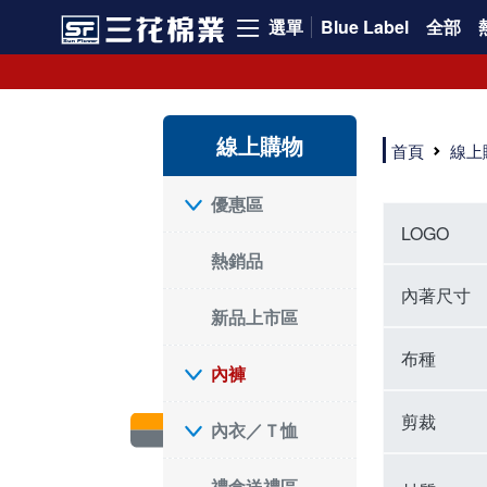
選單
Blue Label
全部
內褲、平口褲、純棉內褲，50年優質棉製造，品質保證安心!
寬鬆立體剪裁純棉內褲、平口褲，雙層門襟設計，舒適不走光，在家可當短褲穿，一件抵兩件，超高CP值。
資深打版師打造五片式專利剪裁，行動自如不卡卡，舒適美感兼具，高品質平價好穿。買三花內褲對身體最好!
線上購物
選擇內褲、平口褲、純棉內褲首重品質。舒適、透氣的內褲、平口褲、純棉內褲能影響健康，須謹慎挑選。三花內褲透氣不悶，值得信賴！
首頁
線上
三花內褲、平口褲、純棉內褲50年來持續升級，符合人體工學設計，柔軟無勒痕的鬆緊帶。三花內褲是肌膚好友，口碑熱銷！
選擇內褲首重品質。三花內褲50年來不斷升級，證明其卓越品質。符合人體工學剪裁，柔軟無痕鬆緊帶，是必買首選。兼具品質與外型，與肌膚零感接觸，穿著舒適，看來有質感。三花內褲設計獨特，質料優良，專業剪裁，呵護肌膚。新鮮高品質棉材製成，多款選擇，耐洗耐穿，三花內褲絕對首選。
"內褲購買及使用經驗網友來信分享 近年來，我經常在大型連鎖賣場如佳瑪、美華泰等地看到三花內褲的展示。最近一兩年，甚至百貨公司及街頭店鋪都開始大量出現三花專櫃或專賣店。我猜測，這應該是三花在營運策略上的調整，才使得這些改變成為現實。 本來，三花內褲一直是消費者選購內褲時的熱門選項之一。內褲櫃點的增多使我更加注意到這個品牌，因此我在選購內褲時，特意多研究了一下三花內褲的設計。 先從內褲外層包裝談起，有些內褲有PP袋包裝，有些則沒有。雖然這是一件小事，但我發現朋友們中有人會介意內褲包裝沒有PP袋。他們認為沒有PP袋會使包裝不夠精美。對我來說，有PP袋確實能提升包裝的精緻度，但內褲不裝PP袋其實也算是環保。所以，這就看每個人對內褲包裝的需求和感受了。 每次購買內褲時，我都會特別帶一件五片式剪裁的內褲。三花的平口內褲被稱為全國第一件五片式剪裁內褲，這話應該不是隨便說說的，畢竟三花是一個擁有超過50年歷史的老品牌，專注於研發和改良內褲。當初，我覺得這種設計有些花俏，只是圖個新鮮買來試試，結果發現內褲多一片真的有其優勢，尤其是減少了內褲卡屁的次數。雖然這個狀況不可能完全消失，但大大增加了穿著的舒適度。 三花內褲的價格也在我能接受的範圍內，因此它逐漸成為我的心頭好。此外，內褲選購時的另一個重要因素是鬆緊帶。看內褲是否舊了，第一眼通常看鬆緊帶。故意或不小心露出內褲褲頭的時候，印象分數也是由鬆緊帶決定的。 很多內褲品牌強調鬆緊帶的造型及花樣，這類內褲非常適合一些特殊場合，如單身聯誼或約會時穿著，能夠加分不少。日常使用的內褲則建議選擇鬆緊帶不易鬆垮的，花樣其次。三花特別強調內褲鬆緊帶的耐洗度，而其他品牌鮮少提及這一點。 分場合選擇內褲是我的習慣。特殊場合內褲要講究一點，但平日則需要選擇鬆緊帶有保障的內褲。畢竟，內褲是每天陪伴我們超過12個小時的衣物，找到適合自己且耐洗耐穿高CP值的內褲才是最明智的選擇。 內褲畢竟是消耗品，定期更換非常重要。如果內褲沾染到髒污或處於潮濕的環境，就不應該撐太久。這是因為內褲長期接觸身體的重要部位，所以選擇和保養都要謹慎。 以上是我個人的內褲使用分享，並非業配，不代表任何人的立場。內褲還是要以自身體驗最為準確。希望大家都能找到適合自己的內褲，並多多支持台灣品牌。"
優惠區
LOGO
熱銷品
內著尺寸
新品上市區
布種
內褲
剪裁
內衣／Ｔ恤
禮盒送禮區