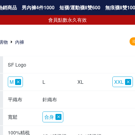
熱銷商品
男內褲4件1000
短襪/運動襪8雙600
無痕襪8雙100
會員點數永久有效
購物
內褲
SF Logo
M
L
XL
XXL
平織布
針織布
寬鬆
合身
100%精梳