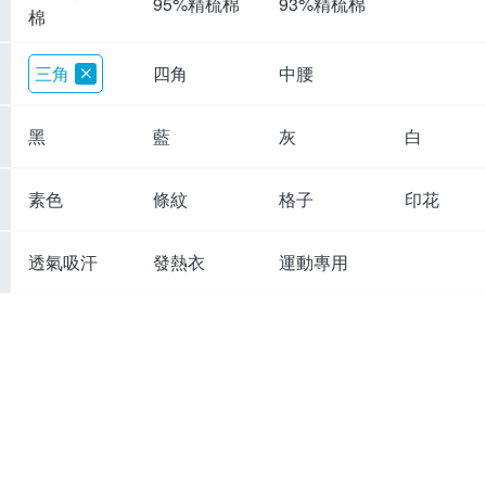
95%精梳棉
93%精梳棉
棉
三角
四角
中腰
黑
藍
灰
白
素色
條紋
格子
印花
透氣吸汗
發熱衣
運動專用